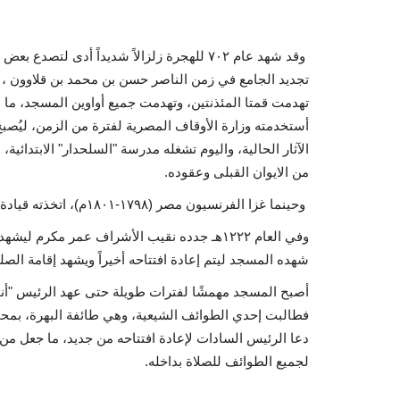
وقد شهد عام ٧٠٢ للهجرة زلزالاً شديداً أدى 
تجديد الجامع في زمن الناصر حسن بن محمد بن قلاوون ، 
تهدمت قمتا المئذنتين، وتهدمت جميع أواوين المسجد، ما ع
أستخدمته وزارة الأوقاف المصرية لفترة من الزمن، ليُصبح 
الآثار الحالية، واليوم تشغله مدرسة "السلحدار" الابتدائية
من الايوان القبلى وعقوده.
وحينما غزا الفرنسيون مصر (١٧٩٨-١٨٠١م)، اتخذته قيادة الحملة الفرنسية مقرا لجنودها، واستخدمت مئذنتيه للمراقبة.
وفي العام ١٢٢٢هـ جدده نقيب الأشراف عمر مكر
شهده المسجد ليتم إعادة افتتاحه أخيراً ويشهد إقامة الص
أصبح المسجد مهمشًا لفترات طويلة حتى عهد الرئيس "أنو
فطالبت إحدي الطوائف الشيعية، وهي طائفة البهرة، بمحاولة
دعا الرئيس السادات لإعادة افتتاحه من جديد، ما جعل من 
لجميع الطوائف للصلاة بداخله.