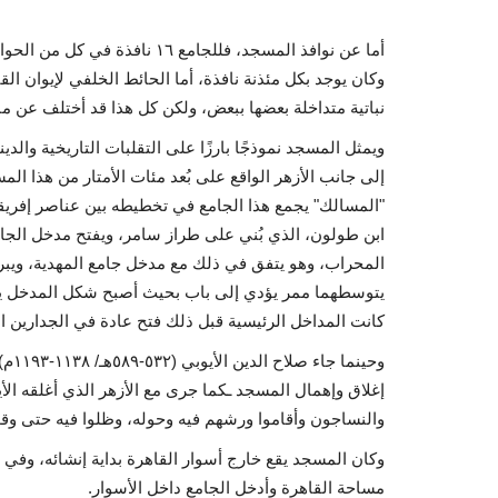
وكان يوجد بكل مئذنة نافذة، أما الحائط الخلفي لإيوان ا
نباتية متداخلة بعضها ببعض، ولكن كل هذا قد أختلف عن م
ويمثل المسجد نموذجًا بارزًا على التقلبات التاريخية وال
إلى جانب الأزهر الواقع على بُعد مئات الأمتار من هذا
"المسالك" يجمع هذا الجامع في تخطيطه بين عناصر إفريق
ابن طولون، الذي بُني على طراز سامر، ويفتح مدخل الج
المحراب، وهو يتفق في ذلك مع مدخل جامع المهدية، ويبر
يتوسطهما ممر يؤدي إلى باب بحيث أصبح شكل المدخل يماث
كانت المداخل الرئيسية قبل ذلك فتح عادة في الجدارين الج
وحين
إغلاق وإهمال المسجد ـكما جرى مع الأزهر الذي أغلقه الأي
والنساجون وأقاموا ورشهم فيه وحوله، وظلوا فيه حتى و
وكان المسجد يقع خارج أسوار القاهرة بداية إنشائه، وفي
مساحة القاهرة وأدخل الجامع داخل الأسوار.