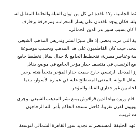
أما عن نوافذ المسجد، فللجامع ١٦ نافذة في كل من الحوائط الجانبية، و١٧ نافذة في كل من ايوان القبلة والحائط المقابل له،
لقبلة، فكان يوجد نافذتان على يسار المحراب، ومزخرفة بزخارف
ا كان بسبب سور بدر الدين الجمالي.
دينية التي مرت بمصر، إذ ظل منبرًا لنشر وتدريس المذهب الشيعي
 المسجد، حيث كان الفاطميون على هذا المذهب وبحسب موسوعة
ية وعناصر مصرية، فتخطيط الجامع بلا جدال يماثل تخطيط جامع
امع الرئيسي في منتصف جدار مؤخر الجامع في موضع يقابل
ز المدخل الرئيسي خارج سمت جدار المؤخر متخذاً هيئة برجين
ل البوابة بالمعنى المصطلح عليه في عمارة الأسوار، بينما
انبيين غير جداري القبلة والمؤخر.
ما جاء صلاح الدين الأيوبي (٥٣٢-٥٨٩هـ/ ١١٣٨-١١٩٣م) قام وزيره بهاء الدين قراقوش بمنع نشر المذهب الشيعي، وجرى
وبيون لقرن تقريباـ فاحتل مسجد الحاكم بأمر الله الزجاجون
قت قريب.
 عهد الخليفة المستنصر تم تجديد سور القاهرة الشمالي لتوسعة