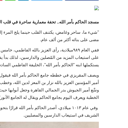
مسجد الحاكم بأمر الله.. تحفة معمارية ساحرة في قلب ال
"شيء ما، ساحر وغامض، يكتنف القلب حينما يلج المرء إ
مضى على بنائه أكثر من ألف عام.
ففي العام ٩٨٩ميلادية، رأى العزيز بالله الفاطمي
على استيعاب المزيد من المُصلين والدارسين، لذلك بدأ يف
يستكملها ابنه "الحاكم بأمر الله"، الخليفة الفاطمي السادس، وتم افتتاحه العام ١٠١٢
ويصف المقريزي في خططه جامع الحاكم بأمر الله فيقول "
أمير المؤمنين العزيز بالله نزار بن المعز لدين الله، وخطب
وسَّع أمير الجيوش بدر الجمالي القاهرة وجعل أبوابها حيث
الخطبة ويعرف اليوم بجامع الحاكم ويقال له الجامع الأنور"
وفي عام ١٠١٣ ميلادي، أصدر الحاكم بأمر الله قرار
الشريف في استيعاب الدارسين والمصليين.