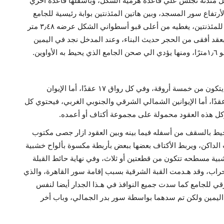
، كل مئذنة تجلس علي قاعدة هرمية الشكل، وبأسفلها قاعدة أخري
تفاع سور المسجد، وبين هاتين المئذنتين بوابة رئيسية للجامع
تخرج عن السور قليلاً، وبنفس مقدار القاعدتين المكعبتين للمئذنتين، يغطيه من أعلى قبو أسطواني الشكل عرضه ٣٫٤٨ متر
هايته باب عرضه ٢٫٢١ مترًا ومعقود بعقد أفقى من الحجر حديث البناء، وعند المدخل نجد في اليمين
وين.
في الجانب الجنوبي الشرقي يقع إيوان قبلة الصلاة، الذي يتكون من خمسة أروقة، وفي كل رواق ١٧ عقدًا، أما الإيوان
مالي الشرقي فيتكون من رواقين فقط بكل رواق ١٧ عقدًا، أما الإيوانين الشمالي الشرقي والجنوبي الغربي، فيحتوي كل
وكل هذه العقود محمولة على مجموعة أكتاف أو أعمده.
ط بالسقف من أسفله فيما بينه وبين العقود ازار جصى مكتوب
ب الداكن، ويربط الأكتاف بعضها ببعض بأربطة مكسوة بألواح خشبية
ة مسطحه تتكون من قطعتين أو ثلاث، وفي نهاية حائط القبلة
حراب، وقد هـدمت القبة الشرقية بسبب إقامة سور القاهرة، والذي
رقي للجامع كما سدت جميع النوافذ في هـذا الجدار أيضا لنفس
 اليمين ولكن تم سدهما بواسطة سور بدر الجمالي، وباب أخر