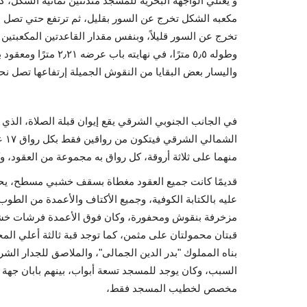
و يعتلي الواجهة البحرية للمسجد مئذنتين ثُمانية الشكل
مكعبه الشكل تخرج عن السور بقليل، ثم ترتفع حتي تصل لأر
وطوله ٥٫٥ مترًا، في ن
واليسار بعض البقايا من النقوش الجميلة إرتفاعها تصل نحو ١٫٦مترًا، ومنها يؤدي الي صحن الجامع الذي يحيط به الأوا
الش
منهما على ثلاثة أروقة، كل رواق به مجموعة من العقود، 
قديمًا كانت جميع العقود مغطاة بسقف خشبي مسطح، يحي
عليه بالكتابة الكوفية، وجميع الأكتاف والأعمدة من الطو
مزخرفة بنقوش ومحفورة، وكان فوق الأعمدة فرشات خشبي
قبتان محمولتان على مثمن، كما توجد قبة ثالثة أعلي الم
بناه المملوك "بدر الدين الجمالى"، والملاصق للجدار الش
السبب، وكان يوجد للمسجد تسعة أبواب، بينهم بابان جهة
مخصص لخطيب المسجد فقط،