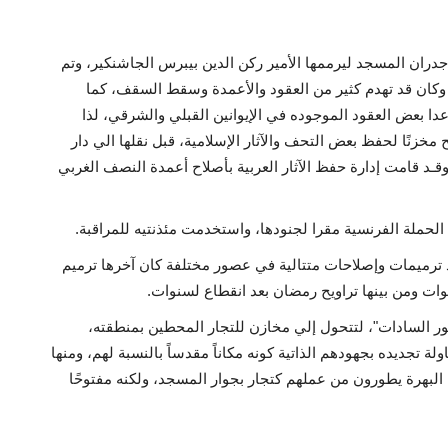
لتصدع بعض جدران المسجد ليرممها الأمير ركن الدين بيبرس الجاشنكير، وتم
وكان قد تهدم كثير من العقود والأعمدة وسقط السقف، كما
دا بعض العقود الموجوده في الإيوانين القبلي والشرقي، لذا
مخزنًا لحفظ بعض التحف والآثار الإسلامية، قبل نقلها الي دار
، وقـد قامت إدارة حفظ الآثار العربية بأصلاح أعمدة النصف الغربي
م ليشهد ترميمات وإصلاحات متتالية في عصور مختلفة كان آخرها ترميم
لوات ومن بينها تراويح رمضان بعد انقطاع لسنوات.
ر السادات"، لتتحول إلي مخازن للتجار المحطين بمنطقته،
 تجديده بجهودهم الذاتية كونه مكاناً مقدساً بالنسبة لهم، ومنها
البهرة يطورون من عملهم كتجار بجوار المسجد، ولكنه مفتوحًا