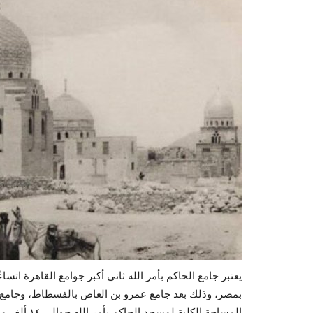
يعتبر جامع الحاكم بأمر الله ثاني أكبر جوامع القاهرة اتسا
بمصر، وذلك بعد جامع عمرو بن العاص بالفسطاط، وجامع أح
المساحة الكلية لمسجد الحاكم بأمر الله حوالي ١٤ ألف متر مربع، حيث يبلغ طوله نحو ١٢٠٫٥متر، وعرضه نحو ١١٣ مترًا.