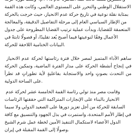
الاستقلال الوطني والتحرر على المستوى العالمي، وكانت هذه القمة
الفيديوهات
بمثابة نقلة نوعية في تاريخ حركة عدم الانحياز، حيث خرجت بالحركة
من الإطار السياسي العام إلى مرحلة التفاصيل الدقيقة، والمعالجة
الرعاة
المتعمقة للقضايا، وبدأت عملية ترتيب القضايا المطروحة على جدول
الأعمال وفقًا لنوعيتها فيما أصبح يُعد تقليدًا، أو فصولًا ثابتةً في
البيانات الختامية اللاحقة للحركة.
الشركاء
ساهم الأداء المتميز لمصر خلال فترة رئاستها لحركة عدم الانحياز
Gallery
في إنجاح أنشطة الحركة على مدار الفترة الماضية، وتمكين الحركة
من التحدث بصوتٍ واحد والاستجابة بفاعليةٍ لأية تطوراتٍ قد تطرأ
لغة
على الساحة الدولية.
English
Swahili
español
وقامت مصر منذ تولي رئاسة القمة الخامسة عشر لحركة عدم
الانحياز بالبناء على الإنجازات المتراكمة التي حققتها الرئاسات
French
Arabic
السابقة للحركة من أجل تعزيز دورها على الصعيد الدولي ولا سيما
في إطار الأمم المتحدة، واستمرت في بذل الجهود والتنسيق مع كافة
الدول الأعضاء لاستكمال التنفيذ الأمين لخطة عمل شرم الشيخ
وصولًا إلى القمة المقبلة في إيران.