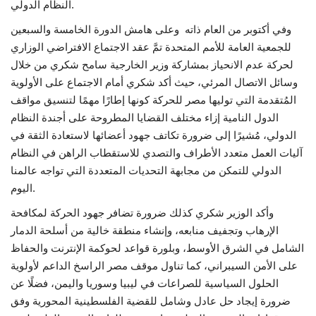
النظام الدولي.
وفي أكتوبر من العام ذاته وعلى هامش الدورة الخامسة والسبعين
للجمعية العامة للأمم المتحدة تمَّ عقد الاجتماع الافتراضي الوزاري
لحركة عدم الانحياز بمشاركة وزير الخارجية سامح شكري من خلال
وسائل الاتصال المرئي، حيث أكد شكري أمام الاجتماع على الأولوية
المُتقدمة التي توليها مصر للحركة كونها إطارًا مهمًا لتنسيق مواقف
الدول النامية إزاء مختلف القضايا المطروحة على أجندة النظام
الدولي، مُشيرًا إلى ضرورة تكاتف جهود أعضائها لاستعادة الثقة في
آليات العمل متعدد الأطراف والتصدي للاستقطاب الراهن في النظام
الدولي للتمكن من مجابهة التحديات المتعددة التي تواجه عالمنا
اليوم.
وأكد الوزير شكري كذلك ضرورة تضافر جهود الحركة لمكافحة
الإرهاب وتجفيف منابعه، وإنشاء منطقة خالية من أسلحة الدمار
الشامل في الشرق الأوسط، وبلورة قواعد لحوكمة الإنترنت والحفاظ
على الأمن السيبراني، كما تناول موقف مصر الراسخ الداعم لأولوية
الحلول السياسية للصراعات في ليبيا وسوريا واليمن، فضلًا عن
ضرورة إيجاد حل عادل وشامل للقضية الفلسطينية المحورية وفق