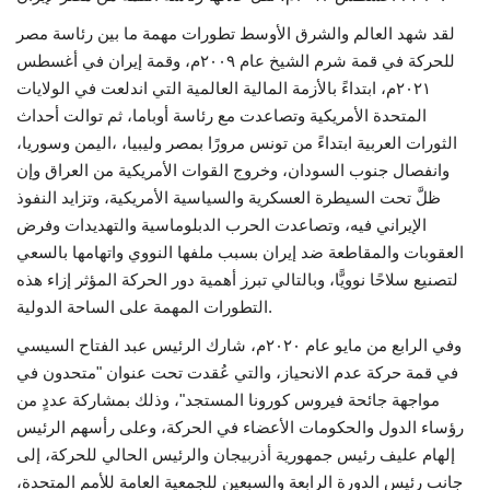
لقد شهد العالم والشرق الأوسط تطورات مهمة ما بين رئاسة مصر
للحركة في قمة شرم الشيخ عام ٢٠٠٩م، وقمة إيران في أغسطس
٢٠٢١م، ابتداءً بالأزمة المالية العالمية التي اندلعت في الولايات
المتحدة الأمريكية وتصاعدت مع رئاسة أوباما، ثم توالت أحداث
الثورات العربية ابتداءً من تونس مرورًا بمصر وليبيا، ،اليمن وسوريا،
وانفصال جنوب السودان، وخروج القوات الأمريكية من العراق وإن
ظلَّ تحت السيطرة العسكرية والسياسية الأمريكية، وتزايد النفوذ
الإيراني فيه، وتصاعدت الحرب الدبلوماسية والتهديدات وفرض
العقوبات والمقاطعة ضد إيران بسبب ملفها النووي واتهامها بالسعي
لتصنيع سلاحًا نوويًّا، وبالتالي تبرز أهمية دور الحركة المؤثر إزاء هذه
التطورات المهمة على الساحة الدولية.
وفي الرابع من مايو عام ٢٠٢٠م، شارك الرئيس عبد الفتاح السيسي
في قمة حركة عدم الانحياز، والتي عُقدت تحت عنوان "متحدون في
مواجهة جائحة فيروس كورونا المستجد"، وذلك بمشاركة عددٍ من
رؤساء الدول والحكومات الأعضاء في الحركة، وعلى رأسهم الرئيس
إلهام عليف رئيس جمهورية أذربيجان والرئيس الحالي للحركة، إلى
جانب رئيس الدورة الرابعة والسبعين للجمعية العامة للأمم المتحدة،