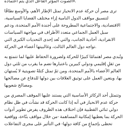
الصوت المؤثر الفاعل الذي يتم اعتماده».
ترى مصر أن حركة عدم الانحياز تمثل الإطار الأهم، والأوسع نطاقًا
لتنسيق مواقف الدول النامية إزاء مختلف القضايا السياسية،
الاقتصادية، والاجتماعية المطروحة على أجندة الأمم المتحدة‏، ودعم
سبل العمل الجماعي متعدد الأطراف في مواجهة السياسات
الانفرادية، أحادية الجانب‏،‏ والتي تُعد إحدى التحديات الكبرى التي
تواجه دول العالم الثالث‏، وغالبيتها أعضاء في الحركة.
وتُبدي مصر اهتمامًا كبيرًا للحركة ولضرورة الحفاظ عليها لما تتمتع به
من ثقلٍ إقليمي ودولي كبيرين باعتبارها تضم ما يقرب من ثلثي دول
العالم الأعضاء بالأمم المتحدة، ومن ثمّ تمثل كتلةً تصويتية لا يُستهان
بها، ويتعين العمل على توثيق العلاقات بين دولها للدفاع عن مصالحها
ومصالح شعوبها.
وتتمثل أحد الركائز الأساسية التي يستند عليها الموقف المصري من
حركة عدم الانحياز في أنه إذا كانت الحركة قد نشأت في ظل نظام
دولي ثنائي القطبية فإن اختلاف هذه الظروف يفرض تطوير أدوات
الحركة بما يعطيها إمكانية المساهمة -من خلال مواقف بنّاءة، وواقعية
تحظى بإجماعٍ من كافة دولها- في التأثير على مجرى التفاعلات