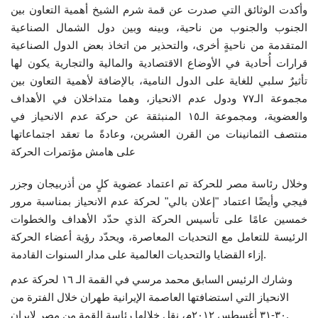
وأكدت الوثائق التي صدرت عن قمة شرم الشيخ أهمية التعاون بين
الجنوب والجنوب من ناحية، وبينه وبين دول الشمال الصناعية
المتقدمة من ناحيةٍ أخرى، والتحذير من اتخاذ بعض الدول الصناعية
قرارات أُحادية في الأوضاع الاقتصادية والمالية والتجارية يكون لها
تأثيرٌ سلبي للغاية على الدول النامية، بالإضافة لأهمية التعاون بين
مجموعة الـ٧٧ ودول عدم الانحياز، وهما متداخلان في الأهداف
والعضوية، ومجموعة الـ١٥ المنبثقة عن حركة عدم الانحياز في
منتصف الثمانينات من القرن العشرين، وعادةً ما تعقد اجتماعاتها
على هامش مؤتمرات الحركة
وخلال رئاسة مصر للحركة تم اعتماد عضوية كلٍ من أذربيجان وجزر
فيجي وأيضًا اعتماد "إعلان بالي" لحركة عدم الانحياز بمناسبة مرور
خمسين عامًا على تأسيس الحركة الذي حدّد الأهداف والخطوات
الرئيسة للتعامل مع التحديات المعاصرة، ويحدّد رؤية أعضاء الحركة
إزاء القضايا والتحديات العالمية على مدار السنوات القادمة.
وشارك الرئيس السابق محمد مرسي في القمة الـ ١٦ لحركة عدم
الانحياز التي استضافتها العاصمة الإيرانية طهران خلال الفترة من
٣٠-٣١ أغسطس ٢٠١٢م، نقل خلالها رئاسة القمة من مصر لإيران.