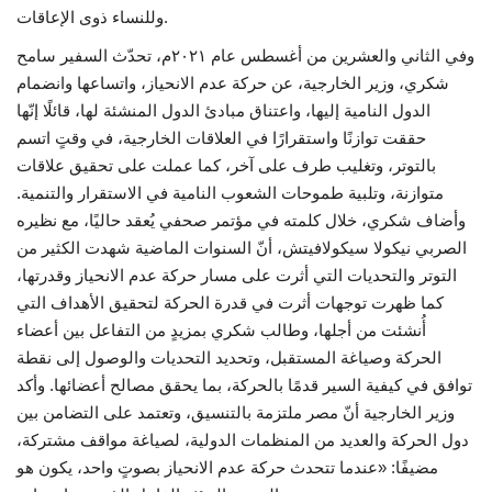
وللنساء ذوى الإعاقات.
وفي الثاني والعشرين من أغسطس عام ٢٠٢١م، تحدّث السفير سامح
شكري، وزير الخارجية، عن حركة عدم الانحياز، واتساعها وانضمام
الدول النامية إليها، واعتناق مبادئ الدول المنشئة لها، قائلًا إنّها
حققت توازنًا واستقرارًا في العلاقات الخارجية، في وقتٍ اتسم
بالتوتر، وتغليب طرف على آخر، كما عملت على تحقيق علاقات
متوازنة، وتلبية طموحات الشعوب النامية في الاستقرار والتنمية.
وأضاف شكري، خلال كلمته في مؤتمر صحفي يُعقد حاليًا، مع نظيره
الصربي نيكولا سيكولافيتش، أنّ السنوات الماضية شهدت الكثير من
التوتر والتحديات التي أثرت على مسار حركة عدم الانحياز وقدرتها،
كما ظهرت توجهات أثرت في قدرة الحركة لتحقيق الأهداف التي
أُنشئت من أجلها، وطالب شكري بمزيدٍ من التفاعل بين أعضاء
الحركة وصياغة المستقبل، وتحديد التحديات والوصول إلى نقطة
توافق في كيفية السير قدمًا بالحركة، بما يحقق مصالح أعضائها. وأكد
وزير الخارجية أنّ مصر ملتزمة بالتنسيق، وتعتمد على التضامن بين
دول الحركة والعديد من المنظمات الدولية، لصياغة مواقف مشتركة،
مضيفًا: «عندما تتحدث حركة عدم الانحياز بصوتٍ واحد، يكون هو