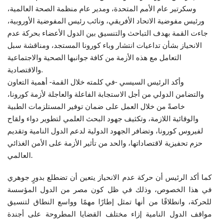
وسكرتير عام الأمم المتحدة، ومدير عام منظمة الصحة العالمية،
ورئيس مفوضية الاتحاد الأفريقي، ونائب رئيس المفوضية الأوروبية،
جاءت القمة بهدف التباحث والتنسيق بين الدول الأعضاء بحركة عدم
الانحياز بشأن تداعيات انتشار وباء كورونا المستجد، ومناقشة سبل
التعامل مع هذه الأزمة من كافة جوانبها الصحية والاجتماعية
والاقتصادية.
وأكد الرئيس السيسي -في كلمته خلال القمة- أهمية التعاون
والتضامن الدولي من أجل الاستجابة الفاعلة والعاجلة لأزمة كورونا،
خاصةً من خلال العمل على ضمان توفير المستلزمات الطبية
والوقائية اللازمة، وتكثيف جهود البحث العلمي لتطوير دواء ولقاح
لفيروس كورونا، وتضافر الجهود الدولية لدعم الدول النامية وتقديم
حزم تحفيزية لاقتصاداتها، والحد من تأثير الأزمة على الأمن الغذائي
العالمي.
كما أكد الرئيس أن حركة عدم الانحياز يتعين أن تضطلع بدورٍ جوهري
في هذا الخصوص، وذلك في ظل كون مصر من الدول المؤسسة
للحركة، وانطلاقًا من أنها تمثل إطارًا مهمًا وواسع النطاق لتنسيق
مواقف الدول النامية إزاء مختلف القضايا المطروحة على أجندة