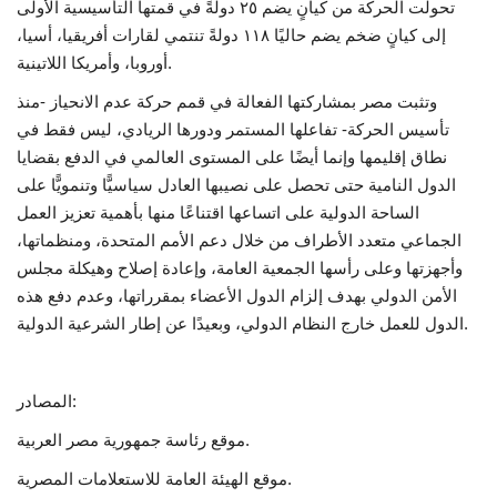
تحولت الحركة من كيانٍ يضم ٢٥ دولةً في قمتها التأسيسية الأولى
إلى كيانٍ ضخم يضم حاليًا ١١٨ دولةً تنتمي لقارات أفريقيا، أسيا،
أوروبا، وأمريكا اللاتينية.
وتثبت مصر بمشاركتها الفعالة في قمم حركة عدم الانحياز -منذ
تأسيس الحركة- تفاعلها المستمر ودورها الريادي، ليس فقط في
نطاق إقليمها وإنما أيضًا على المستوى العالمي في الدفع بقضايا
الدول النامية حتى تحصل على نصيبها العادل سياسيًّا وتنمويًّا على
الساحة الدولية على اتساعها اقتناعًا منها بأهمية تعزيز العمل
الجماعي متعدد الأطراف من خلال دعم الأمم المتحدة، ومنظماتها،
وأجهزتها وعلى رأسها الجمعية العامة‏،‏ وإعادة إصلاح وهيكلة مجلس
الأمن الدولي بهدف إلزام الدول الأعضاء بمقرراتها‏،‏ وعدم دفع هذه
الدول للعمل خارج النظام الدولي، وبعيدًا عن إطار الشرعية الدولية‏.
المصادر:
موقع رئاسة جمهورية مصر العربية.
موقع الهيئة العامة للاستعلامات المصرية.