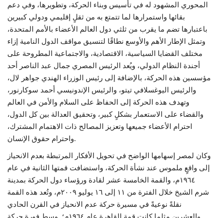
المحوري المشهود له في تأسيس وبناء الحركة، وتطويرها، وفي دعم
إرث جمال عبدالناصر
بقائها واستمرارها لما تتمتع به من ثقلٍ إقليمي ودولي كبيرين
باعتبارها تضم ما يقرب من ثلثي دول العالم الأعضاء بالأمم المتحدة،
وتمثل الإطار الأهم والأوسع نطاقًا لتنسيق مواقف الدول النامية إزاء
أخبار
مختلف القضايا السياسية، الاقتصادية، والاجتماعية المطروحة على
أجندة النظام الدولي‏، ويُعد الرئيس المصري جمال عبد الناصر أحد
شروط وأحكام منحة ناصر للقيادة الدولية
مؤسسين هذه الحركة، بالإضافة إلى رئيس الوزراء الهندي جواهر لال،
والرئيس اليوغسلافي تيتو، والرئيس الإندونيسي أحمد سوكارنور،
منحة ناصر للقيادة الدولية
وتهدف هذه الحركة إلى الحفاظ على السلام والأمن في العالم
والقضاء على الاستعمار بشكلٍ كبير، وتحقيق العدالة بين كل الدول،
مرجعياتنا
احترام الأعضاء جميعها وتعزيز المصالح ذات الاهتمام المشترك،
واحترام حقوق الإنسان.
المواطن العالمي
وكان لمصر إسهامها الواضح في تحويل الأفكار المرتبطة بعدم الانحياز
الرواد
إلى واقعٍ ملموس عند نشأة الحركة، واستضافت قمتها الثانية في عام
١٩٦٤م، والقمة الخامسة عشر لقادة ورؤساء دول الحركة بمدينة
فرص
شرم الشيخ خلال الفترة من ١١ إلى ١٦ يوليو ٢٠٠٩م، وتُعد هذه القمة
نقلةً نوعيةً في مسيرة حركة عدم الانحياز في القرن الحادي
وثائق
والعشرين مثلما كانت قمة القاهرة عام ١٩٦٤م؛ وسط فورة حركة