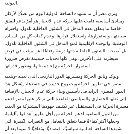
الدولية.
وترى مصر أن ما تشهده الساحة الدولية اليوم من تصدُّع لأركان
ومبادئ أساسية قامت عليها حركة عدم الانحياز هو أمرٌ يدعو للقلق
خاصةً ما يتعلق بعدم التدخل في الشئون الداخلية للدول، واحترام
سيادتها، واستقرارها، واستقلال قرارها، وعدم كفاية كلٍ من السيادة
الوطنية، والوحدة الإقليمية لمنع التدخل في الشئون الداخلية للدول،
بل أصبحت الشئون الداخلية ذاتها ذريعةً وقناعًا لمَن يرغب في فرض
سيطرته على الآخرين، وهي كلها تحديات جسيمة تفرض ضرورة
استمرار الحركة مع إعادة بنائها، وتطوير قدراتها.
وتؤكد وثائق الحركة ومسيرتها الدور التاريخي الذي لعبته‏ -‏وتلعبه
مصر‏-‏ في تطوير الحركة وبث روح جديدة في جسدها‏، ويُشكل هذا
الدور المصري الرائد في تأسيس وبناء حركة عدم الانحياز،‏ بالإضافة
إلى ثقلها الحضاري والسياسي القاعدة التي ترتكز عليها مصر لدعم
مسيرة الحركة في المستقبل عبر تكثيف جهودها المشتركة مع العديد
من الدول الساعية لدعم الحركة من أجل تطوير أهدافها وآلياتها،
وجعلها أكثر كفاءةً فيما يتعلق بالتعامل مع التغيرات الكبيرة التي
تشهدها الساحة العالمية سياسيًّا، اقتصاديًّا، وثقافيًّا لا سيما بعد أن