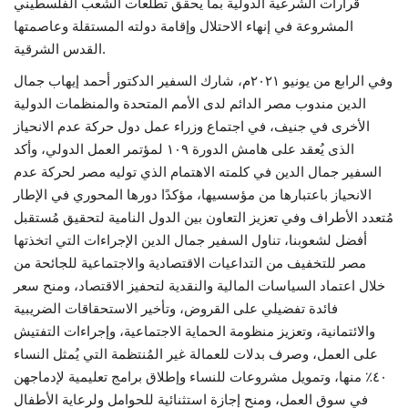
قرارات الشرعية الدولية بما يحقق تطلعات الشعب الفلسطيني
المشروعة في إنهاء الاحتلال وإقامة دولته المستقلة وعاصمتها
القدس الشرقية.
وفي الرابع من يونيو ٢٠٢١م، شارك السفير الدكتور أحمد إيهاب جمال
الدين مندوب مصر الدائم لدى الأمم المتحدة والمنظمات الدولية
الأخرى في جنيف، في اجتماع وزراء عمل دول حركة عدم الانحياز
الذى يُعقد على هامش الدورة ١٠٩ لمؤتمر العمل الدولي، وأكد
السفير جمال الدين في كلمته الاهتمام الذي توليه مصر لحركة عدم
الانحياز باعتبارها من مؤسسيها، مؤكدًا دورها المحوري في الإطار
مُتعدد الأطراف وفي تعزيز التعاون بين الدول النامية لتحقيق مُستقبل
أفضل لشعوبنا، تناول السفير جمال الدين الإجراءات التي اتخذتها
مصر للتخفيف من التداعيات الاقتصادية والاجتماعية للجائحة من
خلال اعتماد السياسات المالية والنقدية لتحفيز الاقتصاد، ومنح سعر
فائدة تفضيلي على القروض، وتأخير الاستحقاقات الضريبية
والائتمانية، وتعزيز منظومة الحماية الاجتماعية، وإجراءات التفتيش
على العمل، وصرف بدلات للعمالة غير المُنتظمة التي يُمثل النساء
٤٠٪ منها، وتمويل مشروعات للنساء وإطلاق برامج تعليمية لإدماجهن
في سوق العمل، ومنح إجازة استثنائية للحوامل ولرعاية الأطفال