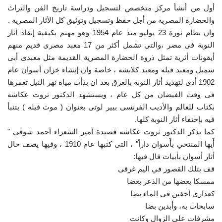
أول من أنشأ مركز متخصص لتسجيل ودراسة تاريخ الفن والتراث
والحضارة المصرية من أجل حفظ وتسجيل وتوثيق كل الأثار المصرية .
وان نظام ثورة 23 يوليو منذ عام 1954 وهو مهتم بكيفية إنقاذ أثار
النوبة فى مصر ،والتى تشمل أكثر من 17 معبد مصرى قديم منهم
أيقونات أثرية تمثل ذروة الحضارة المصرية القديمة مثل معبدى أبى
سمبل ومعبد فيله ومعبد كلابشه ، خاصة وان إنشاء خزان أسوان عام
1902 أدى لتهديد أثار النوبة بالغرق بعد ان بدأت مياه نهر النيل تغمرها
فى وقت الفيضان من كل عام ، ويستشهد الدكتور ثروت عكاشه
بكتاب للعالم والأديب الفرنسى بيير لوتى بعنوان ( موت فيله ) يتنبأ
فيه بإختفاء أثار النوبة كلها.
كما يذكر الدكتور ثروت عكاشه قصيدة أمير الشعراء أحمد شوقى "
أَيها المنتحي بأَسوان داراً" ، التى كتبها عام 1910 ، وفيها يصف حال
أثار أسوان بأبيات قال فيها:
قف بتلك القصور في اليم غرقى
ممسكا بعضها من الذعر بعضا
كعذارى أخفين في الماء بضا
سابحات به، وأبدين بضا
مشرفات على الزوال وكانت