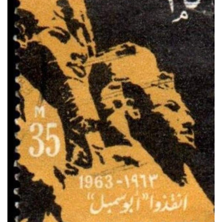
إرث جمال عبدالناصر
أخبار
شروط وأحكام منحة ناصر للقيادة الدولية
منحة ناصر للقيادة الدولية
مرجعياتنا
المواطن العالمي
الرواد
فرص
وثائق