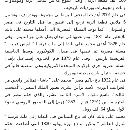
100 ألف قطعة أثرية ، والتى تتنوع ما بين تماثيل أثرية ومومياوات
وأثاث ومجوهرات وبرديات تاريخية .
فى عام 2001 أهديت للمتحف البريطانى مجموعة ووندروف ، وتشمل
6 ملايين قطعة أثرية ترجع إلى عصور ما قبل التاريخ فى مصر
والسودان ، كما توجد المسلة المصرية التى أهداها محمد على باشا
للإنجليز عام 1831 ، وتم نصبها فى ميدان يطل على نهر التايمز ، وفى
عام 1826 أهدى محمد على باشا إلى ملك فرنسا " لويس فيليب "
مسلة مصرية تم نصبها فى ميدان الكونكورد بوسط العاصمة
الفرنسية باريس ، وفى عام 1879 قام الخديوى إسماعيل بإهداء
مسلة مصرية أخرى للولايات المتحدة الأمريكية وهى منتصبة حالياً فى
حديقة سنترال بارك بمدينة نيويورك.
فى عام 1832 باع حاكم مصر " محمد على " باشا - تمثالين رائعين من
الجرانيت الوردى لأسد برأس بشرى يصور الملك المصري "أمنحتب
الثالث"، تاسع ملوك الأسرة الثامنة عشر، والذي حكم مصر فى
الفترة ما بين (1391 ق.م. - 1353 ق.م) إلى القيصور الروسي نيقولا
الأول بمبلغ 64 ألف روبل.
محمد على باشا كان قد باع التمثالين فى البداية إلى ملك فرنسا "
شارل العاشر " ولكن اندلاع ثورة يوليو 1830 التى أطاحت بحكم