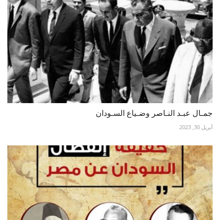
جمـال عبـد النـاصر وضـياع السـودان
أبريل 30, 2023