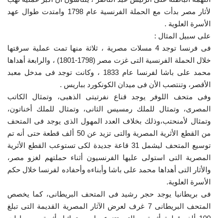
لأثار مصر بدأت مع الحملة الفرنسية عام 1798 وامتدت طوال عهد
الأسرة العلوية .
على سبيل المثال :
فى فرنسا توجد 4 مسلات مصرية ، ثلاثة منها تمت عملية سرقتها
خلال الحملة الفرنسية التى غزت مصر (1798-1801) ، والرابعة أهداها
محمد على باشا لفرنسا عام 1833 ، وكانت توجد فى مدخل معبد
الأقصر، وتنتصب الأن فى ميدان الكونكورد بباريس .
وفى متحف اللوفر يوجد قناع نفرتيتى الذهبى، وتمثال الكاتب
المصرى، وتمثال للملك رمسيس الثانى، وتمثال للملك أخناتون،
وتمثال لأمنحتب،وذلك بخلاف العدد المهول الذى يوجد فى المتحف
من القطع الأثرية المصرية والتى تزيد عن 50 ألف قطعة حتى أنه تم
توسيع المتحف ليشمل 31 قاعة جديدة لكى تستوعب القطع الأثرية
المصرية التى استولى عليها الفرنسيون أثناء حملتهم لغزو مصر،
والأثار التى أهداها محمد على باشا وأبناءه وأحفاده لفرنسا خلال حكم
الأسرة العلوية.
فى بريطانيا يوجد حجر رشيد فى المتحف البريطانى، كما يخصص
المتحف البريطانى 7 غرف لعرض الآثار المصرية القديمة التى تبلغ