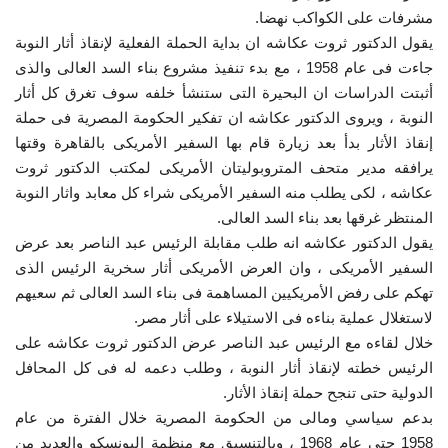
مشرفات على الكواكب نهضا.
يقول الدكتور ثروت عكاشه ان بداية الحملة الفعلية لإنقاذ أثار النوبة
جاءت فى عام 1958 ، مع بدء تنفيذ مشروع بناء السد العالى والذى
أثبتت الدراسات ان البحيرة التى ستنشأ خلفه سوف تغرق كل أثار
النوبة ، ويروى الدكتور عكاشه ان تفكير الحكومة المصرية فى حملة
إنقاذ الأثار بدأ بعد زيارة قام بها السفير الأمريكى بالقاهرة وقتها
يرافقه مدير متحف المتروبوليتان الأمريكى لمكتب الدكتور ثروت
عكاشه ، لكى يطلب منه السفير الأمريكى شراء كل معابد واثار النوبة
المنتظر غرقها بعد بناء السد العالى.
يقول الدكتور عكاشه انه طلب مقابلة الرئيس عبد الناصر بعد عرض
السفير الأمريكى ، وان العرض الأمريكى أثار سخرية الرئيس الذى
تهكم على رفض الأمريكيين المساهمة فى بناء السد العالى ثم سعيهم
لاستغلال عملية بناءه فى الاستيلاء على أثار مصر.
خلال لقاءه مع الرئيس عبد الناصر عرض الدكتور ثروت عكاشه على
الرئيس خطته لإنقاذ أثار النوبة ، وطلب دعمه له فى كل المحافل
الدولية حتى تنجح حملة إنقاذ الأثار.
بدعم سياسي ومالى من الحكومة المصرية خلال الفترة من عام
1958 حتى عام 1968 ، وبالتنسيق مع منظمة اليونسكو والعديد من