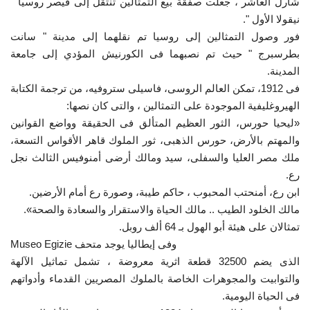
شارل العاشر ، جعلت صفقة بيع التمثالين تنتقل إلى قيصر روسيا "
نيقولا الأول ".
فور وصول التمثالين إلى روسيا تم نقلهما إلى مدينة " سانت
بطرسبرج " حيث تم نصبهما فى الكورنيش المؤدي إلى جامعة
المدينة.
فى 1912، تمكن العالم الروسى، فاسيلى ستروفيه، من ترجمة الكتابة
الهيروغليفية الموجودة على التمثالين ، والتى كان نصها:
«ليحيا حورس، الثور العظيم المتألق فى الحقيقة وواضع القوانين
والمهتم بالأرض، حورس الذهبى، ثور الملوك قاهر الأقواس التسعة،
ملك مصر العليا والسفلى، سيد ومالك أرضى أمنوفيس الثالث نجل
رع.
ابن رع، أمنحتب المحبوب ، حاكم طيبة، وصورة رع أمام الأرضين.
مالك الخلود الطيب .. مالك الحياة والاستقرار والسعادة والصحة».
تمثالان على هيئة أبو الهول بـ 64 ألف روبل.
Museo Egizie وفى إيطاليا يوجد متحف
الذى يضم 32500 قطعة اثرية معروضة ، تشمل تماثيل الآلهة
والتوابيت والمجوهرات الخاصة بالملوك المصريين القدماء وأدواتهم
فى الحياة اليومية.