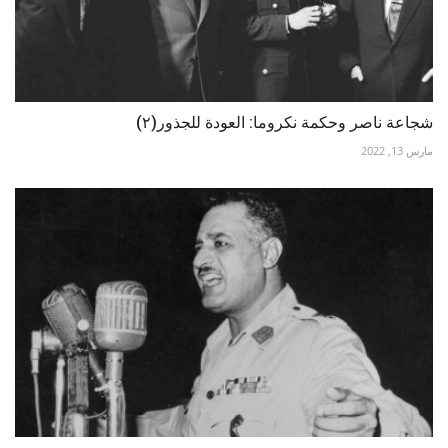
شجاعة ناصر وحكمة نكروما: العودة للجذور(٢)
مارس 13, 2022