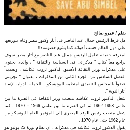
الفيديوهات
الرعاة
بقلم / عمرو صالح
هل فرط الرئيس جمال عبد الناصر فى أثار وكنوز مصر وقام بتوزيعها
الشركاء
على دول العالم حسب أهوائه كما يشيع خصومه؟!!
لمعرفة حقيقة تعامل الرئيس جمال عبد الناصر مع أثار مصر سوف
Gallery
نراجع معاً كتاب " مذكراتى فى السياسة والثقافة " ، والذى يحتوى
على مذكرات وزير الثقافة الأسبق الدكتور ثروت عكاشه ، وتحديداً
لغة
الفصل السادس من الجزء الثانى من المذكرات ، بعنوان " تجربتى
español
Swahili
English
عضواً بالمجلس التنفيذى لمنظمة اليونيسكو .. الحملة الدولية لإنقاذ
أثار النوبة ".
Arabic
French
شغل الدكتور ثروت عكاشه منصب وزير الثقافة فى الفترة ما بين
عامى 1958 1962 ثم فى الفترة ما بين عامى 1966 – 1970 ، كما
شغل منصب رئيس الوفد المصرى إلى المؤتمر العام لليونسكو من
عام 1962 حتى عام 1970 .
يقول الدكتور ثروت عكاشه فى مذكراته ، ان نظام ثورة 23 يوليو هو