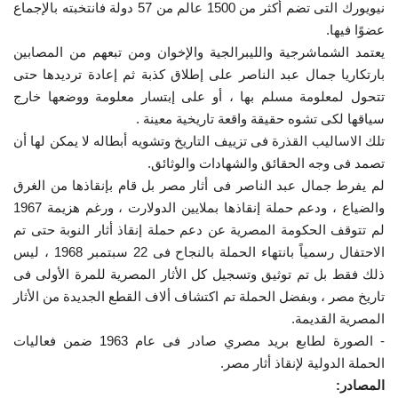
نيويورك التى تضم أكثر من 1500 عالم من 57 دولة فانتخبته بالإجماع
عضوًا فيها.
يعتمد الشماشرجية والليبرالجية والإخوان ومن تبعهم من المصابين
بارتكاريا جمال عبد الناصر على إطلاق كذبة ثم إعادة ترديدها حتى
تتحول لمعلومة مسلم بها ، أو على إبتسار معلومة ووضعها خارج
سياقها لكى تشوه حقيقة واقعة تاريخية معينة .
تلك الاساليب القذرة فى تزييف التاريخ وتشويه أبطاله لا يمكن لها أن
تصمد فى وجه الحقائق والشهادات والوثائق.
لم يفرط جمال عبد الناصر فى أثار مصر بل قام بإنقاذها من الغرق
والضياع ، ودعم حملة إنقاذها بملايين الدولارت ، ورغم هزيمة 1967
لم تتوقف الحكومة المصرية عن دعم حملة إنقاذ أثار النوبة حتى تم
الاحتفال رسمياً بانتهاء الحملة بالنجاح فى 22 سبتمبر 1968 ، ليس
ذلك فقط بل تم توثيق وتسجيل كل الأثار المصرية للمرة الأولى فى
تاريخ مصر ، وبفضل الحملة تم اكتشاف ألاف القطع الجديدة من الأثار
المصرية القديمة.
- الصورة لطابع بريد مصري صادر فى عام 1963 ضمن فعاليات
الحملة الدولية لإنقاذ أثار مصر.
المصادر: