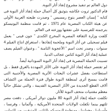
دول العالم تم تنفيذ مشروع إنقاذ أثار النوبة.
قام الدكتور ثروت عكاشه بتوثيق كل أعمال حملة إنقاذ أثار النوبة فى
كتابه " إنسان العصر يتوج رمسيس " وصدرت طبعته العربية الأولى
عن هيئة الكتاب المصرية عام 1971 ، ثم قامت منظمة اليونيسكو
بترجمته للفرنسية على نفقتها ووزعته فى العالم.
كلفت وزارة الثقافة المصرية المخرج الكندى " جون فينى " بعمل
فيلم تسجيلى عن أثار النوبة وملحمة إنقاذها ، استغراق انتاج الفيلم 4
سنوات ، وصدر تحت اسم " الأعجوبة الثامنة " ، وعنوان الفيلم يصف
عملية إنقاذ أثار النوبة كثامن عجائب الدنيا.
تسببت الحملة المصرية فى إنقاذ أثار النوبة السودانية أيضاً.
لم تقتصر حملة إنقاذ أثار النوبة على الأثار المهددة بالغرق فقط ، بل
استطاعت بفضل عشرات البعثات الأثرية المصرية والأجنبية التى
قامت بمسح أثرى لمنطقة النوبة طوال فترة الحملة من اكتشاف
ألاف القطع الجديدة من الأثار المصرية القديمة ، والتى تشكل حالياً
معظم مقتنيات متحف النوبة للأثار.
تكلفت حملة إنقاذ أثار النوبة 80 مليون دولار أمريكى ، دفعت مصر
ثلثهم بينما تكفلت الولايات المتحدة الأمريكية ، وألمانيا ، وفرنسا ،
وأسبانيا ، وهولندا ، ومنظمة اليونسكو بالثلثين المتبقيين من الثمانين