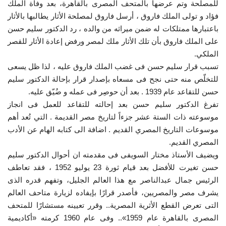
للمصلحة وتم عرضها بالمتحف المصرى بالقاهرة، بعد وفاة الملك
فؤاد و تولى الملك فاروق ، أرسل فاروق لمصلحة الأثار يطالبها بالأثار
باعتبارها ممتلكات له ضمن ميراثه من والده ، رد الدكتور سليم حسن
على الملك فاروق بأن تلك الأثار ملك لمصر ورفض إعادة الأثار للقصر
الملكي.
تسبب قرار سليم حسن فى غضب الملك فاروق عليه ، لذا ظل يسعى
للتخلّص منه حتى نجح فى مسعاه بإصدار قرار بإحالة الدكتور سليم
حسن للتقاعد عام 1939 . بعد أن حوصِر فى عمله و ضُيّق عليه.
تفرغ الدكتور سليم حسن بعد إحالته للتقاعد للعمل فى انجاز
موسوعته ذات الستة عشر جزءاً لتاريخ مصر القديمة . التي تُعد أهم
موسوعات التاريخ المصري القديم . اضافة الى كتابه الهام عن الأدب
المصري القديم.
ويضيف الأستاذ مختار السويفى فى مقدمته ان أحوال الدكتور سليم
حسن تغيرت للأفضل بعد قيام ثورة 23 يوليو 1952 ، فقد تعاطف
الرئيس جمال عبدالناصر مع هذا العالم الجليل، وتفهم قدره الذى
يشرف مصر والمصريين، فأصدر قرارًا بإيفاده لزيارة متاحف العالم
التى تعرض القطع الأثرية المصرية.. وقرر تعيينه مستشارًا للمتحف
المصرى بالقاهرة عام 1959».. وفى عام 1960 كرمته «أكاديمية