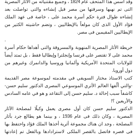
وقد أسس هذا المتحف عام 1824 ، وجميع مقتنياته من الأثار المصرية
التى تم نهبها وسرقتها من مصر قبل إنشاءه والتى تواصلت بعد
إنشاءه طوال فترة حكم أسرة محمد على ، خاصة فى عهد الملك
فؤاد الأول الذى كان مولعاً بالإيطاليين ، وتضم حاشيته الكثير من
الإيطاليين المقيمين فى مصر.
.
خريطة الأثار المصرية المنهوبة والمسروقة والتى أهداها حكام أسرة
محمد على لا تقتصر على فرنسا وإنجلترا وإيطاليا فقط ، بل تمتد أيضاً
للولايات المتحدة الأمريكية وألمانيا وروسيا والدانمرك وغيرهم من
دول أوروبا.
كتب الاستاذ مختار السويفي في مقدمته لموسوعة مصر القديمة
-والتي ألّفها العالم الأثري الموسوعي المصرى الدكتور سليم حسن-
كاشفاً سبب إحالة د. سليم حسن إلى التقاعد و هو في عامه السادس
والأربعين ؟!
الدكتور سليم حسن كان أول مصرى يعمل وكيلًا لمصلحة الآثار
المصرية ، وكان ذلك فى عام 1936 ، و بينما هو يطالع جرد بأثار
المصلحة ، وجد ان هناك مجموعة أثرية أخذها الملك فؤاد واحتفظ بها
فى قصره فاتصل بالقصر الملكى لاسترادادها وبالفعل تم إعادتها