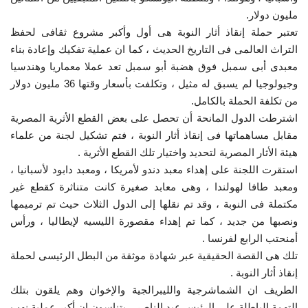
مليون دولار.
تعتبر حملة إنقاذ أثار النوبة هى أول وأكبر مشروع ثقافى لحفظ
التراث العالمى فى التاريخ الحديث ، كما ان عملية تفكيك وإعادة بناء
معبدى أبى سمبل فوق هضبة أبو سمبل تعد عملا معماريا وهندسيا
وجيولوجيا لم يسبق له مثيل ، وتكلفت بأسعار وقتها 36 مليون دولار
من تكلفة الحملة بالكامل.
اشترطت الدول المانحة أن تحصل على بعض القطع الأثرية المصرية
مقابل مساهماتها فى إنقاذ أثار النوبة ، فتم تشكيل لجنة من علماء
هيئة الأثار المصرية لتحديد واختيار تلك القطع الأثرية .
استقرت اللجنة على إهداء معبد دندو لأمريكا ، ومعبد دابود لأسبانيا ،
ومعبد طافا لهولندا ، وهى معابد صغيرة كانت متناثرة كقطع غير
مكتملة فى النوبة ، وقد تم نقلها إلى الدول الثلاث حيث تم ترميمها
ونصبها من جديد ، كما تم إهداء مقصورة الليسيه لإيطاليا ، ورأس
أمنحتب الرابع لفرنسا .
تلك هى القصة الحقيقية عبر شهادة موثقة من البطل الرئيسى لحملة
إنقاذ أثار النوبة .
الطريف ان الشماشرجية والليبرالجية والإخوان وهم يلقون بتلك
التهمة الباطلة على الرئيس عبد الناصر ، يتناسون ان أكبر عملية نهب