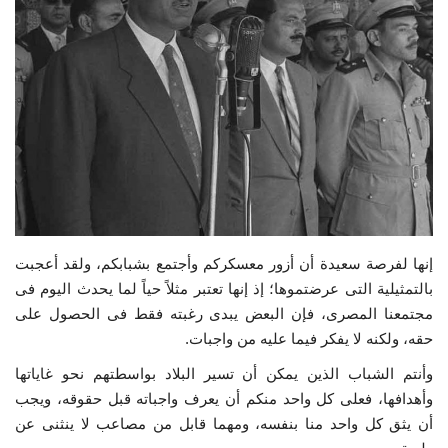
إرث جمال عبدالناصر
أخبار
شروط وأحكام منحة ناصر للقيادة الدولية
منحة ناصر للقيادة الدولية
مرجعياتنا
إنها لفرصة سعيدة أن أزور معسكركم وأجتمع بشبابكم، ولقد أعجبت
المواطن العالمي
بالتمثيلية التى عرضتموها؛ إذ إنها تعتبر مثلاً حياً لما يحدث اليوم فى
مجتمعنا المصرى، فإن البعض يبدى رغبته فقط فى الحصول على
حقه، ولكنه لا يفكر فيما عليه من واجبات.
الرواد
وأنتم الشباب الذين يمكن أن تسير البلاد بواسطتهم نحو غاياتها
فرص
وأهدافها، فعلى كل واحد منكم أن يعرف واجباته قبل حقوقه، ويجب
أن يثق كل واحد منا بنفسه، ومهما قابل من مصاعب لا ينثنى عن
وثائق