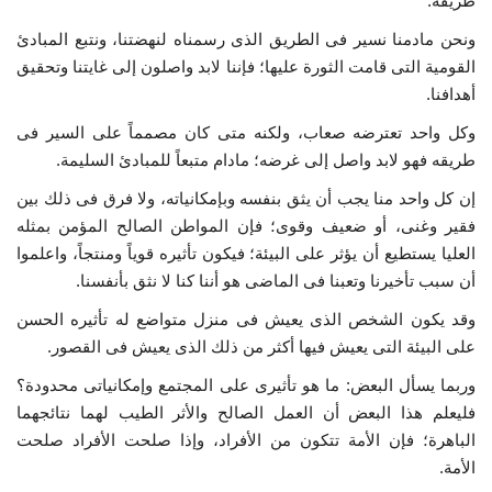
طريقه.
ونحن مادمنا نسير فى الطريق الذى رسمناه لنهضتنا، ونتبع المبادئ
الفيديوهات
القومية التى قامت الثورة عليها؛ فإننا لابد واصلون إلى غايتنا وتحقيق
أهدافنا.
الرعاة
وكل واحد تعترضه صعاب، ولكنه متى كان مصمماً على السير فى
طريقه فهو لابد واصل إلى غرضه؛ مادام متبعاً للمبادئ السليمة.
الشركاء
إن كل واحد منا يجب أن يثق بنفسه وبإمكانياته، ولا فرق فى ذلك بين
Gallery
فقير وغنى، أو ضعيف وقوى؛ فإن المواطن الصالح المؤمن بمثله
العليا يستطيع أن يؤثر على البيئة؛ فيكون تأثيره قوياً ومنتجاً، واعلموا
لغة
أن سبب تأخيرنا وتعبنا فى الماضى هو أننا كنا لا نثق بأنفسنا.
español
Swahili
English
وقد يكون الشخص الذى يعيش فى منزل متواضع له تأثيره الحسن
على البيئة التى يعيش فيها أكثر من ذلك الذى يعيش فى القصور.
Arabic
French
وربما يسأل البعض: ما هو تأثيرى على المجتمع وإمكانياتى محدودة؟
فليعلم هذا البعض أن العمل الصالح والأثر الطيب لهما نتائجهما
الباهرة؛ فإن الأمة تتكون من الأفراد، وإذا صلحت الأفراد صلحت
الأمة.