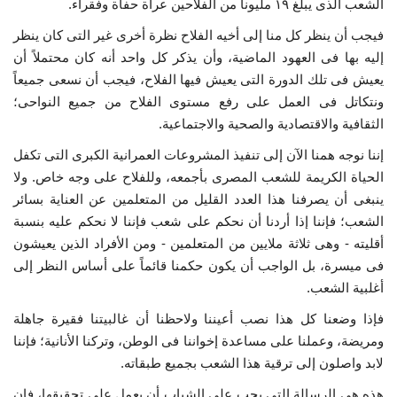
الشعب الذى يبلغ ١٩ مليوناً من الفلاحين عراة حفاة وفقراء.
فيجب أن ينظر كل منا إلى أخيه الفلاح نظرة أخرى غير التى كان ينظر
إليه بها فى العهود الماضية، وأن يذكر كل واحد أنه كان محتملاً أن
يعيش فى تلك الدورة التى يعيش فيها الفلاح، فيجب أن نسعى جميعاً
ونتكاتل فى العمل على رفع مستوى الفلاح من جميع النواحى؛
الثقافية والاقتصادية والصحية والاجتماعية.
إننا نوجه همنا الآن إلى تنفيذ المشروعات العمرانية الكبرى التى تكفل
الحياة الكريمة للشعب المصرى بأجمعه، وللفلاح على وجه خاص. ولا
ينبغى أن يصرفنا هذا العدد القليل من المتعلمين عن العناية بسائر
الشعب؛ فإننا إذا أردنا أن نحكم على شعب فإننا لا نحكم عليه بنسبة
أقليته - وهى ثلاثة ملايين من المتعلمين - ومن الأفراد الذين يعيشون
فى ميسرة، بل الواجب أن يكون حكمنا قائماً على أساس النظر إلى
أغلبية الشعب.
فإذا وضعنا كل هذا نصب أعيننا ولاحظنا أن غالبيتنا فقيرة جاهلة
ومريضة، وعملنا على مساعدة إخواننا فى الوطن، وتركنا الأنانية؛ فإننا
لابد واصلون إلى ترقية هذا الشعب بجميع طبقاته.
هذه هى الرسالة التى يجب على الشباب أن يعمل على تحقيقها، فإن