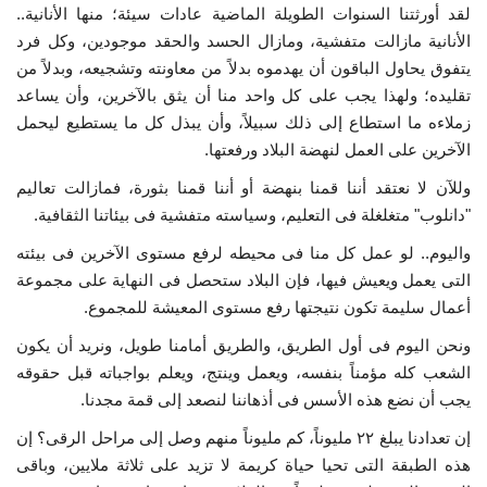
لقد أورثتنا السنوات الطويلة الماضية عادات سيئة؛ منها الأنانية..
الأنانية مازالت متفشية، ومازال الحسد والحقد موجودين، وكل فرد
يتفوق يحاول الباقون أن يهدموه بدلاً من معاونته وتشجيعه، وبدلاً من
تقليده؛ ولهذا يجب على كل واحد منا أن يثق بالآخرين، وأن يساعد
زملاءه ما استطاع إلى ذلك سبيلاً، وأن يبذل كل ما يستطيع ليحمل
الآخرين على العمل لنهضة البلاد ورفعتها.
وللآن لا نعتقد أننا قمنا بنهضة أو أننا قمنا بثورة، فمازالت تعاليم
"دانلوب" متغلغلة فى التعليم، وسياسته متفشية فى بيئاتنا الثقافية.
واليوم.. لو عمل كل منا فى محيطه لرفع مستوى الآخرين فى بيئته
التى يعمل ويعيش فيها، فإن البلاد ستحصل فى النهاية على مجموعة
أعمال سليمة تكون نتيجتها رفع مستوى المعيشة للمجموع.
ونحن اليوم فى أول الطريق، والطريق أمامنا طويل، ونريد أن يكون
الشعب كله مؤمناً بنفسه، ويعمل وينتج، ويعلم بواجباته قبل حقوقه
يجب أن نضع هذه الأسس فى أذهاننا لنصعد إلى قمة مجدنا.
إن تعدادنا يبلغ ٢٢ مليوناً، كم مليوناً منهم وصل إلى مراحل الرقى؟ إن
هذه الطبقة التى تحيا حياة كريمة لا تزيد على ثلاثة ملايين، وباقى