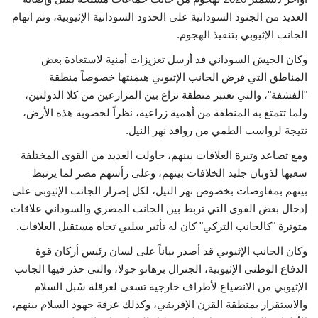
العديد من الجنود السودانية على الحدود السودانية الإثيوبية، وتم اتهام
الجانب الإثيوبي بتنفيذ الهجوم.
وكان الجيش السوداني قد أرسل تعزيزات أمنية لاستعادة بعض
المناطق التي فرض الجانب الإثيوبي هيمنتها خصوصاً منطقة
"الفشفة"، والتي تعتبر منطقة نزاع بين المزارعين من كلا الدولتين،
ولما تتمتع به المنطقة من أهمية زراعية، نظراً لخصوبة هذه الأرض،
نتيجة لرواسب الطمي من روافد نهر النيل.
ومع تصاعد وتيرة العلاقات بينهم، حاولت العديد من القوى المختلفة
سعيها لذوبان جليد الخلافات بينهم، وعلى رأسهم مصر لما يرتبط
بينهم بمفاوضات بخصوص نهر النيل، لكل إصرار الجانب الإثيوبي على
إدخال بعض القوى التي تربط بين الجانب المصري والسوداني علاقات
متوترة "كالجانب التركي" كان له تأثير سلبي تجاه مستقبل العلاقات.
وكان الجانب الإثيوبي قد أصدر بياناً على لسان رئيس أركان قوة
الدفاع الوطني الإثيوبية، الجنرال برهانو جولا، والتي حذر فيها الجانب
الإثيوبي من الانصياع لأطراف خارجية تسعى لعرقلة سُبل السلام
والاستقرار بمنطقة القرن الإفريقي، وكذلك عرقة جهود السلام بينهم،