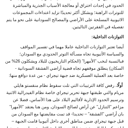
الحدود في إحداث اختراق أو معالجة الأسباب الجذرية والمباشرة
للتوترات الراهنة؛ وبشكل أكثر تحديدًا تزايد اعتداءات المجموعات
الاثيوبية المسلحة على الأراضي والمصالح السودانية على نحو ما يتم
تفصيله في الفقرتين التاليتين.
التوازنات الداخلية:
أيضا تعتبر التوازنات الداخلية عاملا مهما في تفسير المواقف
والسياسة الأثيوبية تجاه مسـألة التوتر الحدودي مع السودان؛
فبالنسبة لنخب "الأمهرا" (الحكام التاريخيون للبلاد ويشكلون 26% من
السكان) ينطلق موقفهم تجاه قضية أراضي الفشقة السودانية -
خاصة بعد العملية العسكرية ضد جبهة تيجراي - من عدة دوافع منها:
أولًا
، رفض كافة الترتيبات التي تلت سقوط نظام منقستو هايلي
مريام والتي طبقتها جبهة تحرير تيجراي خاصة نظام الفيدرالية الاثنية
وترسيم الحدود الإدارية لأقاليم البلاد على هذا الأساس، فضلا عن
مزاعم "التنازل" عن أراض لصالح السودان. ومن هنا يعتقد "الأمهرا"
بان أراضي "الفشقة" – تحديدا- قد تمت مقايضتها مع السودان من
قبل جبهة تيجراي ضمن مناطق أخرى داخل أثيوبيا قامت الجبهة –