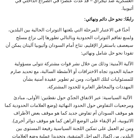
العسكرية ضد تيجراي – قد غدت عنصرًا في الصراع الداخلي في
أثيوبيا.
رابعًا: نحو حل دائم ونهائي:
أخذًا في الاعتبار المرحلة التي بلغتها التوترات الحالية بين البلدين،
ولمنع تفاقم التوترات الحدودية وبالتالي تطورها إلى نزاع مسلح
سيعصف باستقرار الإقليم، تتاح أمام السودان وأثيوبيا آليتان يمكن أن
تقودا نحو حل شامل ونهائي:
الآلية الأمنية: وذلك من خلال نشر قوات مشتركة تتولى مسؤولية
حماية الحدود تجاه الاختراقات أو الأنشطة السالبة، مع تحديد صارم
للمسئوليات لتلك القوات، ومن ثم تطوير عقيدة أمنية بشأن
المهددات والمخاطر العابرة للحدود المشتركة.
الآلية السياسية: عبر الاتفاق الجدّي حول نقطتين: الأولى، مبادئ
ومرجعيات التفاوض حول الحدود النهائية (وضع العلامات الحدودية كما
هو موقف السودان أم تفاوض جديد كما هو موقف بعض الأطراف
الاثيوبية، أم الإبقاء على الوضع الراهن كما هو موقف دوائر أخرى).
ومن ثم العمل على تمكين اللجنة السياسية رفيعة المستوى بين
البلدين من إكمال المراحل المتبقية، وتحديدا عملية وضع العلامات