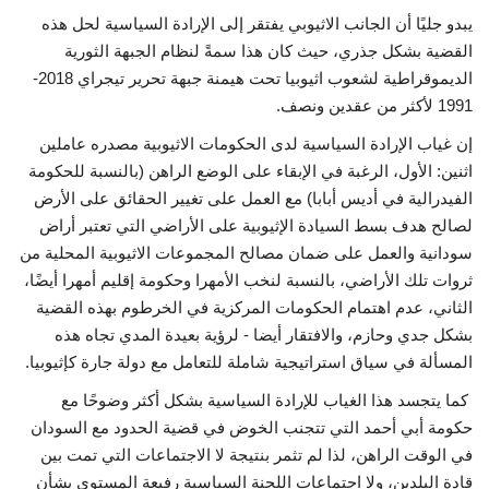
يبدو جليًا أن الجانب الاثيوبي يفتقر إلى الإرادة السياسية لحل هذه
القضية بشكل جذري، حيث كان هذا سمةً لنظام الجبهة الثورية
الديموقراطية لشعوب اثيوبيا تحت هيمنة جبهة تحرير تيجراي 2018-
1991 لأكثر من عقدين ونصف.
إن غياب الإرادة السياسية لدى الحكومات الاثيوبية مصدره عاملين
اثنين: الأول، الرغبة في الإبقاء على الوضع الراهن (بالنسبة للحكومة
الفيدرالية في أديس أبابا) مع العمل على تغيير الحقائق على الأرض
لصالح هدف بسط السيادة الإثيوبية على الأراضي التي تعتبر أراض
سودانية والعمل على ضمان مصالح المجموعات الاثيوبية المحلية من
ثروات تلك الأراضي، بالنسبة لنخب الأمهرا وحكومة إقليم أمهرا أيضًا،
الثاني، عدم اهتمام الحكومات المركزية في الخرطوم بهذه القضية
بشكل جدي وحازم، والافتقار أيضا - لرؤية بعيدة المدي تجاه هذه
المسألة في سياق استراتيجية شاملة للتعامل مع دولة جارة كإثيوبيا.
كما يتجسد هذا الغياب للإرادة السياسية بشكل أكثر وضوحًا مع
حكومة أبي أحمد التي تتجنب الخوض في قضية الحدود مع السودان
في الوقت الراهن، لذا لم تثمر بنتيجة لا الاجتماعات التي تمت بين
قادة البلدين، ولا اجتماعات اللجنة السياسية رفيعة المستوي بشأن