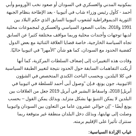
بمكونيه المدني والعسكري في السودان أو صعود نخب الأورومو وأبي
أحمد - كأول رئيس وزراء شاب في أثيوبيا - بعد الإطاحة بنظام الجبهة
الثورية الديموقراطية لشعوب اثيوبيا السابق الذي حكم البلاد بين
1991 و2018. بجانب الصعود السياسي والعسكري لمجموعات محلية
لديها توجهات وأجندات محلية وربما مواقف مختلفة كثيرا عن السابق
تجاه السياسة الخارجية، خاصة قضايا العلاقة الثنائية مع بعض الدول
كقضية الحدود مع السودان، كما هو شأن "الأمهرا" في اثيوبيا حاليًا.
وقادت هذه التغييرات إلى إضعاف السلطات المركزية، كما أنها
أربكت التفاهمات السابقة حول الحدود نتيجة لتغيير الطبقة السياسية
في كلا البلدين. وبحسب الباحث الكندي المتخصص في الشؤون
الاثيوبية، جون يونغ، فـإن "وصول أبى أحمد للسلطة في اثيوبيا في
أبريل] 2018، واسقاط البشير في أبريل 2019 جعل من العلاقات بين
البلدين لا يمكن التنبؤ بها بشكل متزايد. وبذلك يمكن القول – بحسب
يونغ أيضًا - "إن حوالي عشرون عاما من التعاون بين السودان واثيوبيا
وصلت إلى نهايتها، وبذلك دخل البلدان منطقة غير متوقعة ربما
ستترك تأثيرا على الإقليم برمته.
غياب الإرادة السياسية: