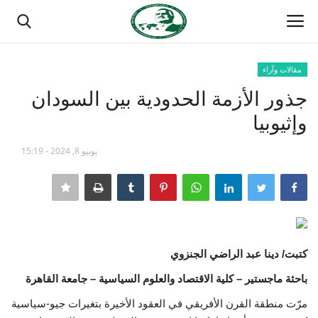
مقالات وآراء
تسجيل الدخول
تسجيل
جذور الأزمة الحدودية بين السودان
وإثيوبيا
الصفحة الرئيسية
يونيو 8, 2024 - 15:19
منتدى ناصر الدولي
مدرسة الطليعة الوطنية
حركة ناصر الشبابية
كتبت/ دينا عبد الراضي الجنزوي
مصر
باحثة
ماجستير – كلية الاقتصاد والعلوم السياسية – جامعة القاهرة
مرّت منطقة القرن الأفريقي في العقود الأخيرة بتغيرات جيو-سياسية
فريق العمل