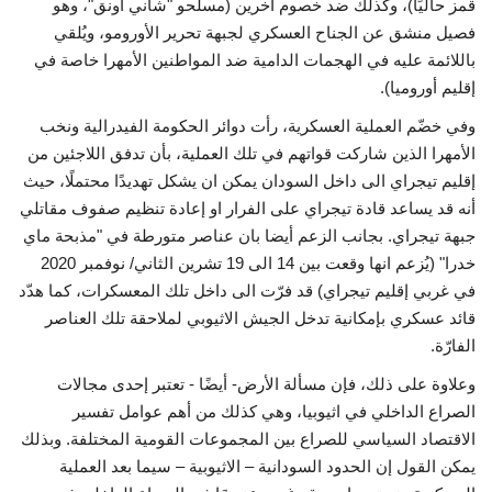
قمز حاليًا)، وكذلك ضد خصوم آخرين (مسلحو "شاني اونق"، وهو
فصيل منشق عن الجناح العسكري لجبهة تحرير الأورومو، ويُلقي
باللائمة عليه في الهجمات الدامية ضد المواطنين الأمهرا خاصة في
إقليم أوروميا).
وفي خضّم العملية العسكرية، رأت دوائر الحكومة الفيدرالية ونخب
الأمهرا الذين شاركت قواتهم في تلك العملية، بأن تدفق اللاجئين من
إقليم تيجراي الى داخل السودان يمكن ان يشكل تهديدًا محتملًا، حيث
أنه قد يساعد قادة تيجراي على الفرار او إعادة تنظيم صفوف مقاتلي
جبهة تيجراي. بجانب الزعم أيضا بان عناصر متورطة في "مذبحة ماي
خدرا" (يُزعم انها وقعت بين 14 الى 19 تشرين الثاني/ نوفمبر 2020
في غربي إقليم تيجراي) قد فرّت الى داخل تلك المعسكرات، كما هدّد
قائد عسكري بإمكانية تدخل الجيش الاثيوبي لملاحقة تلك العناصر
الفارّة.
وعلاوة على ذلك، فإن مسألة الأرض- أيضًا - تعتبر إحدى مجالات
الصراع الداخلي في اثيوبيا، وهي كذلك من أهم عوامل تفسير
الاقتصاد السياسي للصراع بين المجموعات القومية المختلفة. وبذلك
يمكن القول إن الحدود السودانية – الاثيوبية – سيما بعد العملية