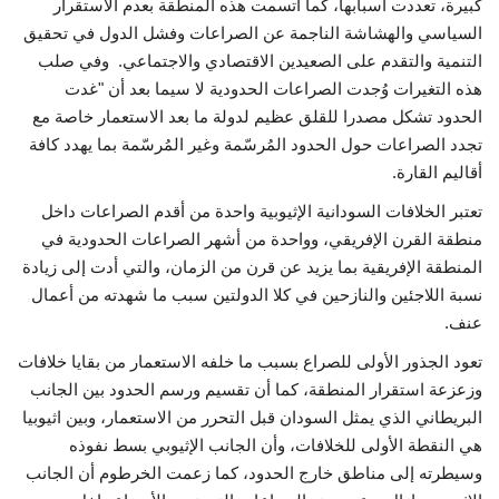
كبيرة، تعددت أسبابها، كما اتسمت هذه المنطقة بعدم الاستقرار
السياسي والهشاشة الناجمة عن الصراعات وفشل الدول في تحقيق
إرث جمال عبدالناصر
التنمية والتقدم على الصعيدين الاقتصادي والاجتماعي. وفي صلب
هذه التغيرات وُجدت الصراعات الحدودية لا سيما بعد أن "غدت
أخبار
الحدود تشكل مصدرا للقلق عظيم لدولة ما بعد الاستعمار خاصة مع
تجدد الصراعات حول الحدود المُرسّمة وغير المُرسّمة بما يهدد كافة
شروط وأحكام منحة ناصر للقيادة الدولية
أقاليم القارة.
منحة ناصر للقيادة الدولية
تعتبر الخلافات السودانية الإثيوبية واحدة من أقدم الصراعات داخل
منطقة القرن الإفريقي، وواحدة من أشهر الصراعات الحدودية في
مرجعياتنا
المنطقة الإفريقية بما يزيد عن قرن من الزمان، والتي أدت إلى زيادة
نسبة اللاجئين والنازحين في كلا الدولتين سبب ما شهدته من أعمال
المواطن العالمي
عنف.
تعود الجذور الأولى للصراع بسبب ما خلفه الاستعمار من بقايا خلافات
الرواد
وزعزعة استقرار المنطقة، كما أن تقسيم ورسم الحدود بين الجانب
البريطاني الذي يمثل السودان قبل التحرر من الاستعمار، وبين اثيوبيا
فرص
هي النقطة الأولى للخلافات، وأن الجانب الإثيوبي بسط نفوذه
وسيطرته إلى مناطق خارج الحدود، كما زعمت الخرطوم أن الجانب
وثائق