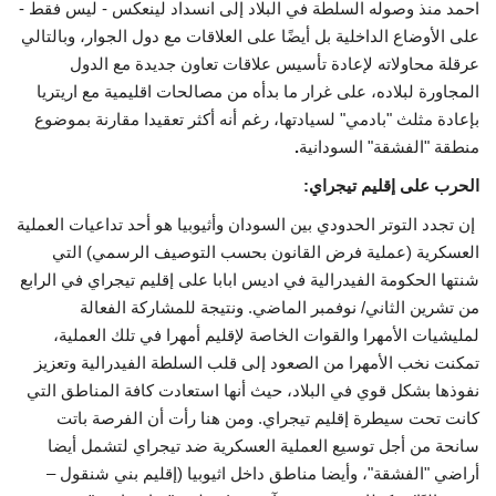
احمد منذ وصوله السلطة في البلاد إلى انسداد لينعكس - ليس فقط -
على الأوضاع الداخلية بل أيضًا على العلاقات مع دول الجوار، وبالتالي
عرقلة محاولاته لإعادة تأسيس علاقات تعاون جديدة مع الدول
المجاورة لبلاده، على غرار ما بدأه من مصالحات اقليمية مع اريتريا
بإعادة مثلث "بادمي" لسيادتها، رغم أنه أكثر تعقيدا مقارنة بموضوع
منطقة "الفشقة" السودانية
.
الحرب على إقليم تيجراي:
إن تجدد التوتر الحدودي بين السودان وأثيوبيا هو أحد تداعيات العملية
العسكرية (عملية فرض القانون بحسب التوصيف الرسمي) التي
شنتها الحكومة الفيدرالية في اديس ابابا على إقليم تيجراي في الرابع
من تشرين الثاني/ نوفمبر الماضي. ونتيجة للمشاركة الفعالة
لمليشيات الأمهرا والقوات الخاصة لإقليم أمهرا في تلك العملية،
تمكنت نخب الأمهرا من الصعود إلى قلب السلطة الفيدرالية وتعزيز
نفوذها بشكل قوي في البلاد، حيث أنها استعادت كافة المناطق التي
كانت تحت سيطرة إقليم تيجراي. ومن هنا رأت أن الفرصة باتت
سانحة من أجل توسيع العملية العسكرية ضد تيجراي لتشمل أيضا
أراضي "الفشقة"، وأيضا مناطق داخل اثيوبيا (إقليم بني شنقول –