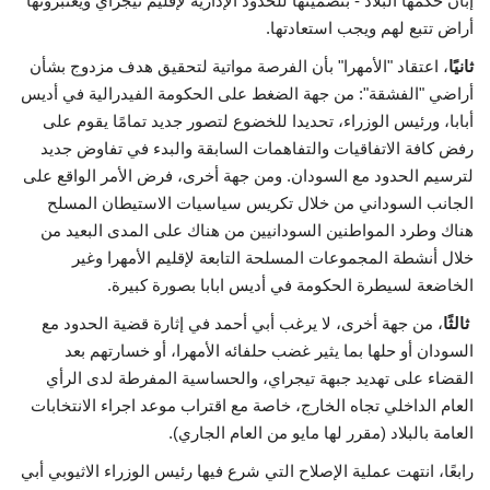
إبان حكمها البلاد - بتضمينها للحدود الإدارية لإقليم تيجراي ويعتبرونها
أراض تتبع لهم ويجب استعادتها.
ثانيًا
، اعتقاد "الأمهرا" بأن الفرصة مواتية لتحقيق هدف مزدوج بشأن
أراضي "الفشقة": من جهة الضغط على الحكومة الفيدرالية في أديس
أبابا، ورئيس الوزراء، تحديدا للخضوع لتصور جديد تمامًا يقوم على
رفض كافة الاتفاقيات والتفاهمات السابقة والبدء في تفاوض جديد
لترسيم الحدود مع السودان. ومن جهة أخرى، فرض الأمر الواقع على
الجانب السوداني من خلال تكريس سياسيات الاستيطان المسلح
هناك وطرد المواطنين السودانيين من هناك على المدى البعيد من
خلال أنشطة المجموعات المسلحة التابعة لإقليم الأمهرا وغير
الخاضعة لسيطرة الحكومة في أديس ابابا بصورة كبيرة.
ثالثًا
، من جهة أخرى، لا يرغب أبي أحمد في إثارة قضية الحدود مع
السودان أو حلها بما يثير غضب حلفائه الأمهرا، أو خسارتهم بعد
القضاء على تهديد جبهة تيجراي، والحساسية المفرطة لدى الرأي
العام الداخلي تجاه الخارج، خاصة مع اقتراب موعد اجراء الانتخابات
العامة بالبلاد (مقرر لها مايو من العام الجاري).
رابعًا، انتهت عملية الإصلاح التي شرع فيها رئيس الوزراء الاثيوبي أبي