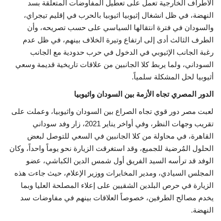
الأطراف الخارجية تعمل على تعطيل المفاوضات المتعلقة بسد
النهضة، في ظل انشغال إثيوبيا اثيوبيا بالحرب في إقليم تيجراي،
والسودان في فترة انتقالها السياسي على حسب تصريحه، وأن
الطرف الثالث أدى إلى ارتفاع وتيرة الخلاف بينهم، في ظل عدم
رغبة الجانب الإثيوبي في الدخول في حرب حدودية مع الجانب
السوداني، ولما يربط كلا الجانبين من علاقات تاريخية قديمة وسعي
أثيوبيا لحل المشكلة سلمياً.
الدور المصري تجاه الأزمة بين السودان واثيوبيا
لعبت مصر دور قوي تجاه الصراع بين السودان واثيوبيا، وعملت على
تقريب وجهات النظر، وفي أواخر يناير 2021، زار وفد سوداني
القاهرة، في محاولة من كلا الجانبين في السعي للتوصل لبعض
الحلول المُرضية للجميع، وقد استغرقت الزيارة نحو يوماً واحداً، وكان
الوفد قد ترأسه السيد الفريق أول شمس الدين الكباشي، عضو
المجلس السيادي، ومدير المخابرات ووزير الإعلام، حيث جاءت هذه
الزيارة في حرص البلدين الشقيين على إعلاء المصلحة العليا وبما
يخدم مصالح الطرفين، خصوصاً العلاقات بينهم في مفاوضات سد
النهضة.