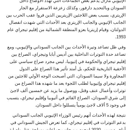
الإثيوبي مازال يدعم بعض الجماعات التي تهدد الأوضاع داخل
السودان وبالتحديد دارفور، وكذلك زعزعة الاستقرار مع الجار
الفيديوهات
الإريتري، بسبب بعض اللاجئين الإريتريين الذين فروا عقب الحرب بين
الجانب الإثيوبي والجانب الإريتري بعد الأحداث التي شهدت انفصال
الرعاة
الدولتان، وقيام إريتريا بعزو المنطقة الشمالية من إقليم تيجراي عام
1993.
الشركاء
وفي ظل تصاعد وتيرة الأحداث بين الجانب السوداني والإثيوبي، ومع
تصاعد حدة التوترات الداخلية بين أديس أبابا وتيجراي، الصراع بين
Gallery
إقليم تيجراي والحكومة في إثيوبيا، ليس مجرد صراع سياسي على
الأحقية التاريخية للحكم، بل أمتد تأثير هذا الصراع على الدول
لغة
المجاورة ولا سيما السودان، التي أصبحت الوجه الأولي للاجئين من
إقليم تيجراي وإثيوبيا لطلب اللجوء بعد ما شهده هذا الصراع من
español
Swahili
English
توترات وأعمال عنف وقتل، ووصول ما يزيد عن خمسين ألف لاجئ
Arabic
French
إلى شرق السودان، الصراع القائم في أثيوبيا وإقليم تيجراي، يتسبب
في وجود 5 ألاف لاجئ يومياً يتسللوا داخل السودان.
نتيجة لهذه الأحداث أتهم رئيس الوزراء الإثيوبي الجانب السوداني
بدعم التوترات في إقليم تيجراي، كما تعرض الجيش السوداني في
أواخر ديسمبر 2020 لهجوم من جانب جماعات مسلحة بقتل وإصابة