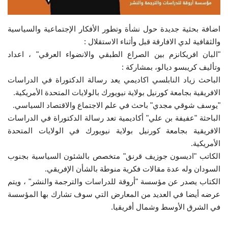
الفيديوهات
اضافة بحثية جديدة حول نشأة وتطور الأفكار الإجتماعية والسياسية
والثقافية لدي الافارقة قبل وأثناء الاستقلال :
الرعاة
"البان افريكانزم بين الصراع الطبقي والانضواء العرقي" ، اعداد
وتأليف كريبسو ديالو، بمشاركة :
الشركاء
الباحث زياد النابلسي اكاديمي يعد رسالة الدكتوراة في الدراسات
الافريقية بجامعة كورنيل بولاية نيويورك بالولايات المتحدة الأمريكية.
Gallery
"يوسف شوقي مجدي" باحث في علم الاجتماع والاقتصاد السياسي.
الباحثة "عفيفة بن علي" أكاديمية تعد رسالة الدكتوراة في الدراسات
لغة
الافريقية بجامعة كورنيل بولاية نيويورك في الولايات المتحدة
الأمريكية.
español
Swahili
English
الكاتب "اديسون جوزيف قرنق" متخصص بالشئون السياسية بجنوب
Arabic
French
السودان وله عدة مقالات فكرية منوطة بالشأن الإفريقي.
الكتاب يصدر عن مؤسسة "أروقة للدراسات والترجمة والنشر" ، ويتم
عرضه أيضا في العديد من المعارض التي سوف تشارك بها المؤسسة
في الشرق الأوسط وشمال أفريقيا.