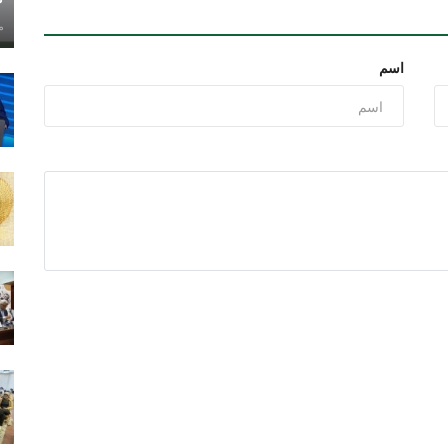
ماي
اسم