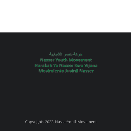
Copyrights 2022. NasserYouthMovement