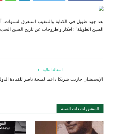
بعد جهد طويل في الكتابة والتنقيب استغرق لسنوات، أخ
الصين الطويلة" : افكار واطروحات عن تاريخ الصين الحديث" عن دار kotobna في معرض القاهرة
المقالة التالية
الإيجيبشان جازيت شريكا داعما لمنحة ناصر للقيادة الدولي
المنشورات ذات الصلة