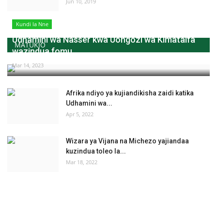
Jun 10, 2019
Kundi la Nne
Udhamini wa Nasser kwa Uongozi wa Kimataifa
MATUKIO
wazindua fomu...
Mar 14, 2023
Afrika ndiyo ya kujiandikisha zaidi katika
Udhamini wa...
Apr 5, 2022
Wizara ya Vijana na Michezo yajiandaa
kuzindua toleo la...
Mar 18, 2022