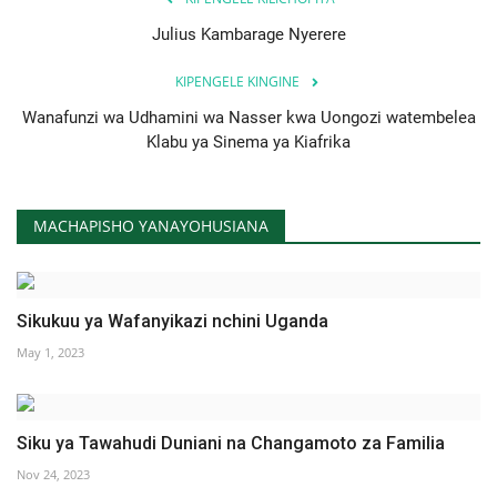
Nyaraka
Julius Kambarage Nyerere
Nafasi
KIPENGELE KINGINE
Wanafunzi wa Udhamini wa Nasser kwa Uongozi watembelea
Washiriki
Klabu ya Sinema ya Kiafrika
Video
MACHAPISHO YANAYOHUSIANA
Maonyesho
Wadhamini
Sikukuu ya Wafanyikazi nchini Uganda
May 1, 2023
Language
English
Swahili
español
Siku ya Tawahudi Duniani na Changamoto za Familia
French
Arabic
Nov 24, 2023