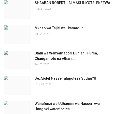
SHAABAN ROBERT - ALMASI ILIYOTELEKEZWA
Aug 21, 2025
Mkazo wa Tajiri wa Utamaduni
Jul 22, 2023
Utalii wa Wanyamapori Duniani: Fursa,
Changamoto na Athari...
Sep 7, 2025
Je, Abdel Nasser aliipoteza Sudan?!!
Nov 23, 2022
Wanafunzi wa Udhamini wa Nasser kwa
Uongozi watembelea...