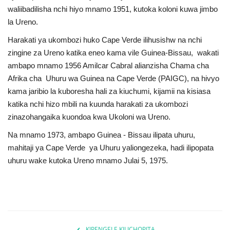
waliibadilisha nchi hiyo mnamo 1951, kutoka koloni kuwa jimbo
Urithi wa Nasser
la Ureno.
Harakati ya ukombozi huko Cape Verde ilihusishw na nchi
Habari
zingine za Ureno katika eneo kama vile Guinea-Bissau, wakati
ambapo mnamo 1956 Amilcar Cabral alianzisha Chama cha
Harakati ya Nasser kwa Vijana
Afrika cha Uhuru wa Guinea na Cape Verde (PAIGC), na hivyo
kama jaribio la kuboresha hali za kiuchumi, kijamii na kisiasa
Kanuni na Masharti ya Udhamini wa
katika nchi hizo mbili na kuunda harakati za ukombozi
Nasser
zinazohangaika kuondoa kwa Ukoloni wa Ureno.
Udhamini wa Nasser
Na mnamo 1973, ambapo Guinea - Bissau ilipata uhuru,
mahitaji ya Cape Verde ya Uhuru yaliongezeka, hadi ilipopata
uhuru wake kutoka Ureno mnamo Julai 5, 1975.
Nyaraka na Marejeleo
Waanzilishi
Raia wa ulimwengu mzima
KIPENGELE KILICHOPITA