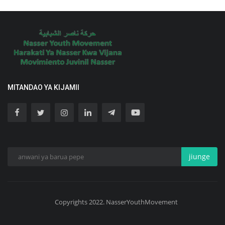
MITANDAO YA KIJAMII
jiunge
Copyrights 2022. NasserYouthMovement