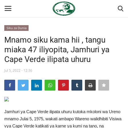
Siku za Dunia
Ingia
Kujiandikisha
Mnamo siku kama hii , tangu
miaka 47 iliyopita, Jamhuri ya
Nyumba
Cape Verde ilipata uhuru
Jukwaa la Nasser la Kimataifa
Jul 5, 2022 - 12:36
Wasiliana
Onyesho la Majaribio
Misri
Jamhuri ya Cape Verde ilipata uhuru kutoka mkoloni wa Ureno
mnamo Julai 5, 1975, wakati ambapo Wareno walidhibiti Visiwa
Timu yetu
vya Cape Verde katikati ya karne ya kumi na tano, na