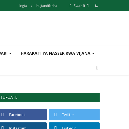
Ingia
/
Kujiandikisha
Swahili
BARI
HARAKATI YA NASSER KWA VIJANA
TUFUATE
Facebook
Twitter
Instagram
Linkedin