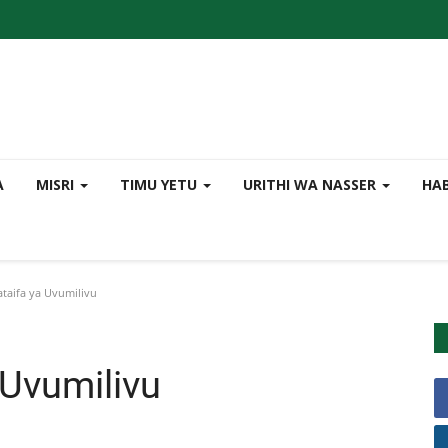
A
MISRI
TIMU YETU
URITHI WA NASSER
HA
taifa ya Uvumilivu
 Uvumilivu