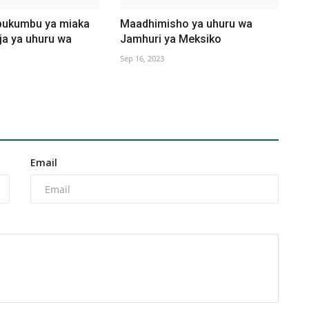
bukumbu ya miaka
Maadhimisho ya uhuru wa
ja ya uhuru wa
Jamhuri ya Meksiko
Sep 16, 2023
Email