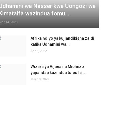
Udhamini wa Nasser kwa Uongozi wa
Kimataifa wazindua fomu...
Mar 14, 2023
Afrika ndiyo ya kujiandikisha zaidi
katika Udhamini wa...
Apr 5, 2022
Wizara ya Vijana na Michezo
yajiandaa kuzindua toleo la...
Mar 18, 2022