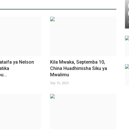
ataifa ya Nelson
Kila Mwaka, Septemba 10,
atika
China Huadhimisha Siku ya
...
Mwalimu
Sep 10, 2023