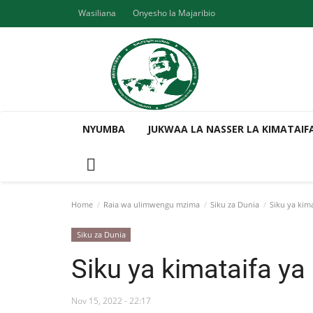
Wasiliana
Onyesho la Majaribio
NYUMBA
JUKWAA LA NASSER LA KIMATAIF
Home
Raia wa ulimwengu mzima
Siku za Dunia
Siku ya kima
Siku za Dunia
Siku ya kimataifa ya
Nov 15, 2022 - 22:17