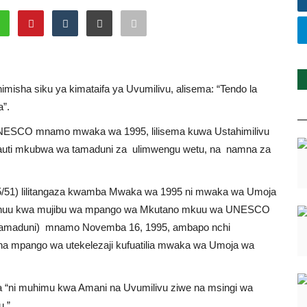
isha siku ya kimataifa ya Uvumilivu, alisema: “Tendo la
a”.
a UNESCO mnamo mwaka wa 1995, lilisema kuwa Ustahimilivu
fauti mkubwa wa tamaduni za ulimwengu wetu, na namna za
/51) lilitangaza kwamba Mwaka wa 1995 ni mwaka wa Umoja
ka huu kwa mujibu wa mpango wa Mkutano mkuu wa UNESCO
a Utamaduni) mnamo Novemba 16, 1995, ambapo nchi
u na mpango wa utekelezaji kufuatilia mwaka wa Umoja wa
“ni muhimu kwa Amani na Uvumilivu ziwe na msingi wa
u.”