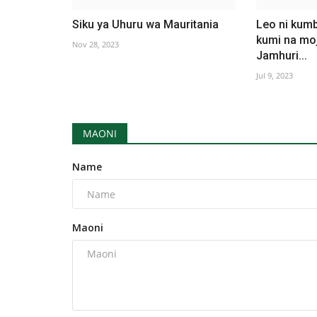
Siku ya Uhuru wa Mauritania
Leo ni kum
kumi na mo
Nov 28, 2023
Jamhuri...
Jul 9, 2023
MAONI
Name
Maoni