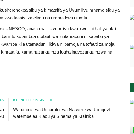
 kusherehekea siku ya kimataifa ya Uvumilivu mnamo siku ya
wa kwa taasisi za elimu na umma kwa ujumla.
 wa UNESCO, anasema: “Uvumilivu kwa kweli ni hali ya akili
amba mtu kutambua utofauti wa kiutamaduni ni sababu ya
wamba kila utamaduni, ikiwa ni pamoja na tofauti za moja
ha kimataifa, kama huzungumza lugha inayozungumzwa na
ITA
KIPENGELE KINGINE
wa
Wanafunzi wa Udhamini wa Nasser kwa Uongozi
20
watembelea Klabu ya Sinema ya Kiafrika