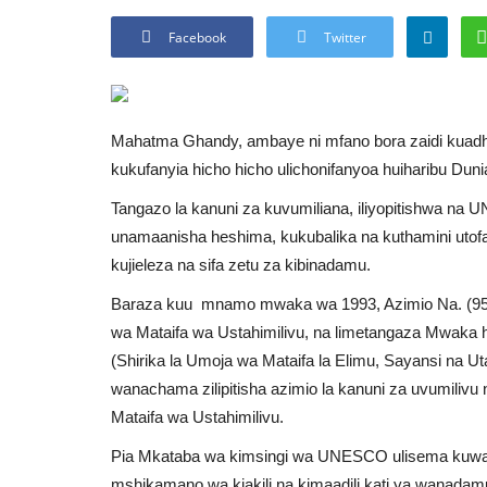
Facebook
Twitter
Mahatma Ghandy, ambaye ni mfano bora zaidi kuadhim
kukufanyia hicho hicho ulichonifanyoa huiharibu Duni
Tangazo la kanuni za kuvumiliana, iliyopitishwa n
unamaanisha heshima, kukubalika na kuthamini uto
kujieleza na sifa zetu za kibinadamu.
Baraza kuu mnamo mwaka wa 1993, Azimio Na. (95
wa Mataifa wa Ustahimilivu, na limetangaza Mwa
(Shirika la Umoja wa Mataifa la Elimu, Sayansi n
wanachama zilipitisha azimio la kanuni za uvumiliv
Mataifa wa Ustahimilivu.
Pia Mkataba wa kimsingi wa UNESCO ulisema kuwa 
mshikamano wa kiakili na kimaadili kati ya wanadam