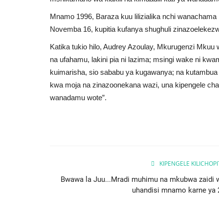
Mnamo 1996, Baraza kuu lilizialika nchi wanachama
Novemba 16, kupitia kufanya shughuli zinazoelekez
Katika tukio hilo, Audrey Azoulay, Mkurugenzi Mkuu
na ufahamu, lakini pia ni lazima; msingi wake ni kw
kuimarisha, sio sababu ya kugawanya; na kutambua k
kwa moja na zinazoonekana wazi, una kipengele c
wanadamu wote”.
KIPENGELE KILICHOP
Bwawa la Juu...Mradi muhimu na mkubwa zaidi 
uhandisi mnamo karne ya 