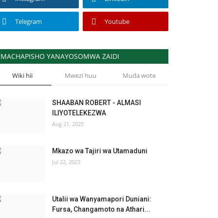
Telegram
Youtube
MACHAPISHO YANAYOSOMWA ZAIDI
Wiki hii
Mwezi huu
Muda wote
SHAABAN ROBERT - ALMASI
ILIYOTELEKEZWA
Aug 21, 2025
Mkazo wa Tajiri wa Utamaduni
Jul 22, 2023
Utalii wa Wanyamapori Duniani:
Fursa, Changamoto na Athari...