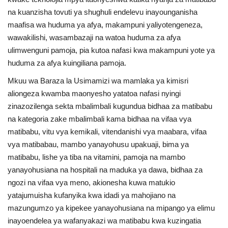
Nyaraka
na kuanzisha tovuti ya shughuli endelevu inayounganisha
maafisa wa huduma ya afya, makampuni yaliyotengeneza,
Nafasi
wawakilishi, wasambazaji na watoa huduma za afya
ulimwenguni pamoja, pia kutoa nafasi kwa makampuni yote ya
Washiriki
huduma za afya kuingiliana pamoja.
Mkuu wa Baraza la Usimamizi wa mamlaka ya kimisri
Video
aliongeza kwamba maonyesho yatatoa nafasi nyingi
zinazozilenga sekta mbalimbali kugundua bidhaa za matibabu
Maonyesho
na kategoria zake mbalimbali kama bidhaa na vifaa vya
matibabu, vitu vya kemikali, vitendanishi vya maabara, vifaa
Wadhamini
vya matibabau, mambo yanayohusu upakuaji, bima ya
matibabu, lishe ya tiba na vitamini, pamoja na mambo
Language
yanayohusiana na hospitali na maduka ya dawa, bidhaa za
ngozi na vifaa vya meno, akionesha kuwa matukio
English
Swahili
español
yatajumuisha kufanyika kwa idadi ya mahojiano na
French
Arabic
mazungumzo ya kipekee yanayohusiana na mipango ya elimu
inayoendelea ya wafanyakazi wa matibabu kwa kuzingatia