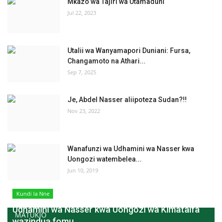
Mkazo wa Tajiri wa Utamaduni
Jul 22, 2023
Utalii wa Wanyamapori Duniani: Fursa,
Changamoto na Athari...
Sep 7, 2025
Je, Abdel Nasser aliipoteza Sudan?!!
Nov 23, 2022
Wanafunzi wa Udhamini wa Nasser kwa
Uongozi watembelea...
Jun 10, 2019
Kundi la Nne
Udhamini wa Nasser kwa Uongozi wa Kimataifa
MATUKIO
wazindua fomu...