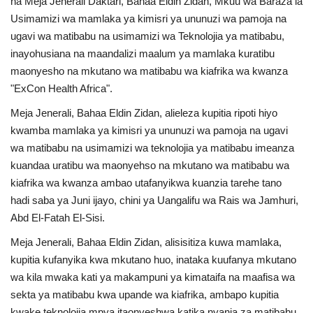
na Meja Jenerali Daktari, Bahaa Eldin Zidan, Mkuu wa Baraza la
Usimamizi wa mamlaka ya kimisri ya ununuzi wa pamoja na
Urithi wa Nasser
ugavi wa matibabu na usimamizi wa Teknolojia ya matibabu,
inayohusiana na maandalizi maalum ya mamlaka kuratibu
Habari
maonyesho na mkutano wa matibabu wa kiafrika wa kwanza
"ExCon Health Africa".
Harakati ya Nasser kwa Vijana
Meja Jenerali, Bahaa Eldin Zidan, alieleza kupitia ripoti hiyo
kwamba mamlaka ya kimisri ya ununuzi wa pamoja na ugavi
Kanuni na Masharti ya Udhamini wa
Nasser
wa matibabu na usimamizi wa teknolojia ya matibabu imeanza
kuandaa uratibu wa maonyehso na mkutano wa matibabu wa
kiafrika wa kwanza ambao utafanyikwa kuanzia tarehe tano
Udhamini wa Nasser
hadi saba ya Juni ijayo, chini ya Uangalifu wa Rais wa Jamhuri,
Abd El-Fatah El-Sisi.
Nyaraka na Marejeleo
Meja Jenerali, Bahaa Eldin Zidan, alisisitiza kuwa mamlaka,
Waanzilishi
kupitia kufanyika kwa mkutano huo, inataka kuufanya mkutano
wa kila mwaka kati ya makampuni ya kimataifa na maafisa wa
Raia wa ulimwengu mzima
sekta ya matibabu kwa upande wa kiafrika, ambapo kupitia
kwake teknolojia mpya itaonyeshwa katika nyanja za matibabu