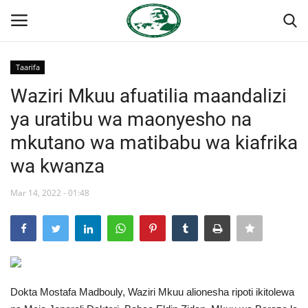
Taarifa
Ingia
Kujiandikisha
Waziri Mkuu afuatilia maandalizi
ya uratibu wa maonyesho na
Nyumba
mkutano wa matibabu wa kiafrika
Jukwaa la Nasser la Kimataifa
wa kwanza
Wasiliana
Mar 14, 2022 - 01:48
Onyesho la Majaribio
Misri
Dokta Mostafa Madbouly, Waziri Mkuu alionesha ripoti ikitolewa
Timu yetu