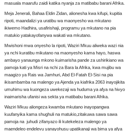
masuala maarufu zaidi katika nyanja za matibabu barani Afrika.
Meja Jenerali, Bahaa Eldin Zidan, alionesha kwa kifupi, kupitia
ripoti, maandalizi ya uratibu wa maonyesho wa mkutano
ikiwemo Hadhira, usafirishaji, programu ya mkutano na pia
matukio yatakayofanywa wakati wa mkutano.
Mwishoni mwa onyesho la ripoti, Waziri Mkuu aliweka wazi nia
ya nchi kuratibu mikutano na maonyesho kama hayo, haswa
ambayo yanaunga mkono kuimarisha pande za ushirikiano wa
pamoja kati ya Misri na nchi za Bara la Afrika, kwa mujibu wa
maagizo ya Rais wa Jamhuri, Abd El-Fatah El-Sisi na pia
ikisambamba na malengo ya Ajenda ya kiafrika 2063 inayojikita
umuhimu wa kuongeza uwekezaji wa huduma ya afya na hivyo
inaimarisha ufanisi wa sekta ya matibabu barani Afrika.
Waziri Mkuu aliongeza kwamba mkutano inayopangwa
kuufanyika kama shughuli na matukio,zitakuwa sawa sawa
pamoja na juhudi zifanyazo ili kutekeleza malengo ya
maendeleo endelevu yanayohusu upatikanaji wa bima ya afya