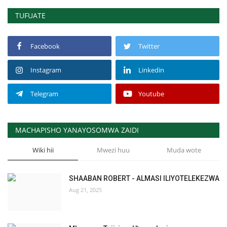
TUFUATE
Facebook
Twitter
Instagram
Linkedin
Telegram
Youtube
MACHAPISHO YANAYOSOMWA ZAIDI
Wiki hii
Mwezi huu
Muda wote
SHAABAN ROBERT - ALMASI ILIYOTELEKEZWA
Aug 21, 2025