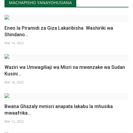
MACHAPISHO YANAYOHUSIANA
Eneo la Piramidi za Giza Lakaribisha Washiriki wa
Shindano...
Mar 14, 2022
Waziri wa Umwagiliaji wa Misri na mwenzake wa Sudan
Kusini...
Mar 18, 2022
Bwana Ghazaly mmisri anapata lakabu la mhusika
mwaafrika...
Mar 12, 2022