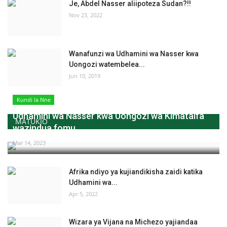
Je, Abdel Nasser aliipoteza Sudan?!!
Nov 23, 2022
Wanafunzi wa Udhamini wa Nasser kwa
Uongozi watembelea...
Jun 10, 2019
Kundi la Nne
Udhamini wa Nasser kwa Uongozi wa Kimataifa
MATUKIO
wazindua fomu...
Mar 14, 2023
Afrika ndiyo ya kujiandikisha zaidi katika
Udhamini wa...
Apr 5, 2022
Wizara ya Vijana na Michezo yajiandaa