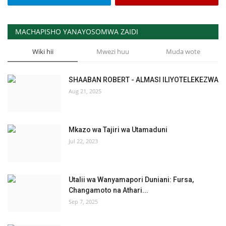
MACHAPISHO YANAYOSOMWA ZAIDI
Wiki hii
Mwezi huu
Muda wote
SHAABAN ROBERT - ALMASI ILIYOTELEKEZWA
Aug 21, 2025
Mkazo wa Tajiri wa Utamaduni
Jul 22, 2023
Utalii wa Wanyamapori Duniani: Fursa,
Changamoto na Athari...
Sep 7, 2025