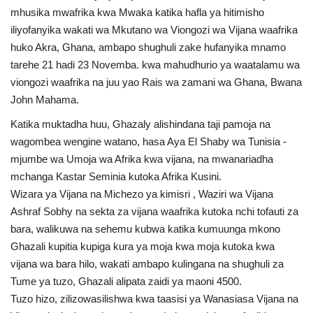
mhusika mwafrika kwa Mwaka katika hafla ya hitimisho
Urithi wa Nasser
iliyofanyika wakati wa Mkutano wa Viongozi wa Vijana waafrika
huko Akra, Ghana, ambapo shughuli zake hufanyika mnamo
Habari
tarehe 21 hadi 23 Novemba. kwa mahudhurio ya waatalamu wa
viongozi waafrika na juu yao Rais wa zamani wa Ghana, Bwana
Harakati ya Nasser kwa Vijana
John Mahama.
Katika muktadha huu, Ghazaly alishindana taji pamoja na
Udhamini wa Nasser
wagombea wengine watano, hasa Aya El Shaby wa Tunisia -
mjumbe wa Umoja wa Afrika kwa vijana, na mwanariadha
Kanuni na Masharti ya Udhamini wa
mchanga Kastar Seminia kutoka Afrika Kusini.
Nasser
Wizara ya Vijana na Michezo ya kimisri , Waziri wa Vijana
Ashraf Sobhy na sekta za vijana waafrika kutoka nchi tofauti za
Nyaraka na Marejeleo
bara, walikuwa na sehemu kubwa katika kumuunga mkono
Ghazali kupitia kupiga kura ya moja kwa moja kutoka kwa
Waanzilishi
vijana wa bara hilo, wakati ambapo kulingana na shughuli za
Tume ya tuzo, Ghazali alipata zaidi ya maoni 4500.
Raia wa ulimwengu mzima
Tuzo hizo, zilizowasilishwa kwa taasisi ya Wanasiasa Vijana na