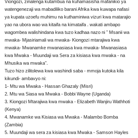
Viongozi, zinalenga kutambua na kuhamasisha mafanikio ya
Nyaraka
watengenezaji wa mabadiliko barani Afrika kwa kuwapa nafasi
ya kupata uzoefu muhimu na kuthaminiwa vizuri kwa matarajio
Nafasi
yao na ubora wao wa kitaifa na kimataifa . wakati ambapo
wagombea walishindana kwa tuzo kadhaa nazo ni " Msanii wa
Washiriki
mwaka- Mjasiriamali wa mwaka- Kiongozi mtarajiwa kwa
mwaka- Mwanamke mwanasiasa kwa mwaka- Mwanasiasa
Video
kwa Mwaka - Muundaji wa Sera za kisiasa kwa mwaka - na
Mhusika wa mwaka".
Maonyesho
Tuzo hizo zilitolewa kwa washindi saba - mmoja kutoka kila
kikundi- ambavyo ni:
Wadhamini
1- Mtu wa Mwaka - Hassan Ghazaly (Misri)
2. Mtu wa Siasa wa Mwaka - Bobbi Wayne (Uganda)
Language
3. Kiongozi Mtarajiwa kwa mwaka - Elizabeth Wanjiru Wathhoti
(Kenya)
English
Swahili
español
4. Mwanamke wa Kisiasa wa Mwaka - Malambo Bomba
French
Arabic
(Zambia)
5. Muundaji wa sera za kisiasa kwa Mwaka - Samson Hayles