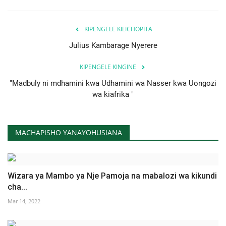
KIPENGELE KILICHOPITA
Julius Kambarage Nyerere
KIPENGELE KINGINE
"Madbuly ni mdhamini kwa Udhamini wa Nasser kwa Uongozi
wa kiafrika "
MACHAPISHO YANAYOHUSIANA
Wizara ya Mambo ya Nje Pamoja na mabalozi wa kikundi
cha...
Mar 14, 2022