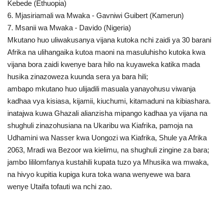
Kebede (Ethuopia)
6. Mjasiriamali wa Mwaka - Gavniwi Guibert (Kamerun)
7. Msanii wa Mwaka - Davido (Nigeria)
Mkutano huo uliwakusanya vijana kutoka nchi zaidi ya 30 barani
Afrika na ulihangaika kutoa maoni na masuluhisho kutoka kwa
vijana bora zaidi kwenye bara hilo na kuyaweka katika mada
husika zinazoweza kuunda sera ya bara hili;
ambapo mkutano huo ulijadili masuala yanayohusu viwanja
kadhaa vya kisiasa, kijamii, kiuchumi, kitamaduni na kibiashara.
inatajwa kuwa Ghazali alianzisha mipango kadhaa ya vijana na
shughuli zinazohusiana na Ukaribu wa Kiafrika, pamoja na
Udhamini wa Nasser kwa Uongozi wa Kiafrika, Shule ya Afrika
2063, Mradi wa Bezoor wa kielimu, na shughuli zingine za bara;
jambo lililomfanya kustahili kupata tuzo ya Mhusika wa mwaka,
na hivyo kupitia kupiga kura toka wana wenyewe wa bara
wenye Utaifa tofauti wa nchi zao.