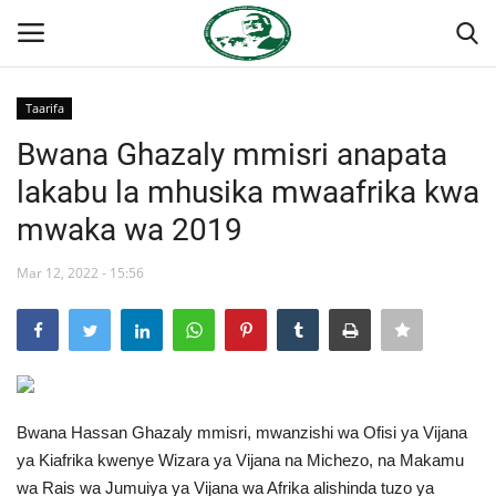
Taarifa
Ingia
Kujiandikisha
Bwana Ghazaly mmisri anapata
lakabu la mhusika mwaafrika kwa
Nyumba
mwaka wa 2019
Jukwaa la Nasser la Kimataifa
Mar 12, 2022 - 15:56
Wasiliana
Onyesho la Majaribio
Misri
Bwana Hassan Ghazaly mmisri, mwanzishi wa Ofisi ya Vijana
ya Kiafrika kwenye Wizara ya Vijana na Michezo, na Makamu
Timu yetu
wa Rais wa Jumuiya ya Vijana wa Afrika alishinda tuzo ya