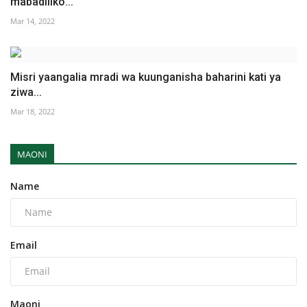
mabadiliko...
Mar 14, 2022
Misri yaangalia mradi wa kuunganisha baharini kati ya
ziwa...
Mar 18, 2022
MAONI
Name
Email
Maoni