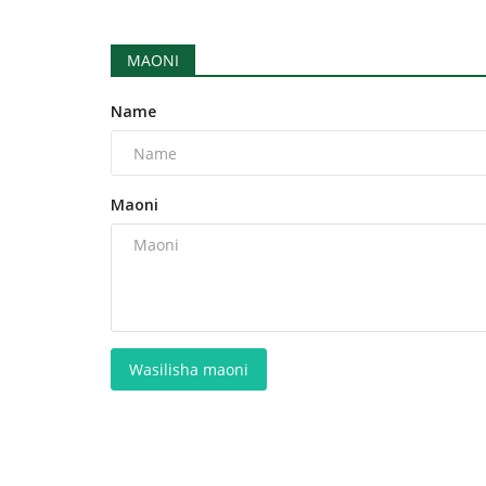
MAONI
Name
Maoni
Wasilisha maoni