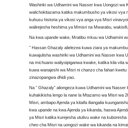
Washiriki wa Udhamini wa Nasser kwa Uongozi wa Kim
walichokitazama katika makumbusho ya vikosi vya nd
kuhusu historia ya vikosi vya anga vya Misri vinavyot
walirejesha heshima ya Mmisri na Mwarabu, wakisifu 
Na kwa upande wake, Mratibu mkuu wa Udhamini wa
" Hassan Ghazaly alielezea kuwa ziara ya makumbusho
kuwajulisha washiriki wa Udhamini wa Nasser kwa Uo
na michuano waliyoipiganwa kwake, katika kila vita wal
kuwa wanajeshi wa Misri ni chanzo cha fahari kwetu
zinazopangwa dhidi yao.
Na " Ghazaly" aliongeza kuwa Udhamini wa Nasser 
kuhakikisha lengo la nane la Mtazamo wa Misri wa 2
Misri, ambapo Ajenda ya kitaifa iliangalia kuungan
kwa upande na kwa Ajenda ya kikanda, haswa Ajenda
ya Misri katika kurejesha utulivu wake na kuboresh
cheo cha Misri na uongozi wake wa kikanda na kimat