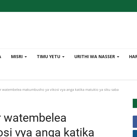
A
MISRI
TIMU YETU
URITHI WA NASSER
HAR
 watembelea makumbusho ya vikosi vya anga katika matukio ya siku saba
r watembelea
i vya anga katika