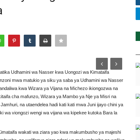
a
katika Udhamini wa Nasser kwa Uongozi wa Kimataifa
nzoni mwa matukio ya siku ya saba ya Udhamini wa Nasser
lioandaliwa kwa Wizara ya Vijana na Michezo ikiongozwa na
kitaifa cha mafunzo, Wizara ya Mambo ya Nje ya Misri na
a Jamhuri, na utaendelea hadi kati kati mwa Juni ijayo chini ya
riki wa viongozi wengi wa vijana wa kipekee kutoka Bara la
imataifa wakati wa ziara yao kwa makumbusho ya majeshi