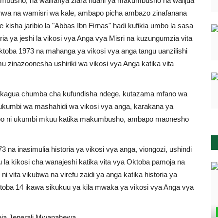
umbusho, na walifanya ziara ndani ya makumbusho na walijua
zishwa na wamisri wa kale, ambapo picha ambazo zinafanana
 kisha jaribio la "Abbas Ibn Firnas" hadi kufikia umbo la sasa
toria ya jeshi la vikosi vya Anga vya Misri na kuzungumzia vita
ktoba 1973 na mahanga ya vikosi vya anga tangu uanzilishi
 zinazoonesha ushiriki wa vikosi vya Anga katika vita
a kukagua chumba cha kufundisha ndege, kutazama mfano wa
 ukumbi wa mashahidi wa vikosi vya anga, karakana ya
bapo ni ukumbi mkuu katika makumbusho, ambapo maonesho
na inasimulia historia ya vikosi vya anga, viongozi, ushindi
u la kikosi cha wanajeshi katika vita vya Oktoba pamoja na
 vita vikubwa na virefu zaidi ya anga katika historia ya
ktoba 14 ikawa sikukuu ya kila mwaka ya vikosi vya Anga vya
ja Jenerali Mwanahewa