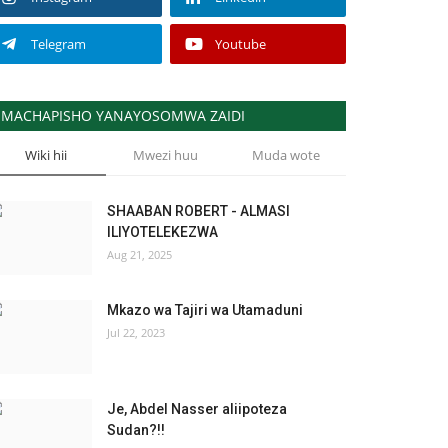
Telegram
Youtube
MACHAPISHO YANAYOSOMWA ZAIDI
Wiki hii
Mwezi huu
Muda wote
SHAABAN ROBERT - ALMASI
ILIYOTELEKEZWA
Aug 21, 2025
Mkazo wa Tajiri wa Utamaduni
Jul 22, 2023
Je, Abdel Nasser aliipoteza
Sudan?!!