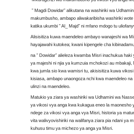
" Magdi Dowidar" alikutana na washiriki wa Udhamin
makumbusho, ambapo aliwakaribisha washiriki wote 
katika ukumbi " Al_ Majd" ni mfano mdogo tu uliofan
Alisisitiza kuwa maendeleo ambayo wanajeshi wa M
hayajawahi kutokea; kwani kipengele cha kibinadamu 
na " Dowidar" alieleza kwamba Misri inachukua haki
ya majeshi ni njia ya kumzuia mchokozi au mbakaji, 
kwa jumla sio kwa wamisri tu, akisisitiza kuwa vikos
kisiasa, ambapo unaongoza nchi kwa maendeleo na u
ulinzi na maendeleo.
Matukio ya ziara ya washiriki wa Udhamini wa Nas
ya vikosi vya anga kwa kukagua eneo la maonesho ya
ndege za vikosi vya anga vya Misri, historia ya matum
vita walivyovishiriki na walifanya ziara pia ndani y
kuhusu timu ya michezo ya anga ya Misri.