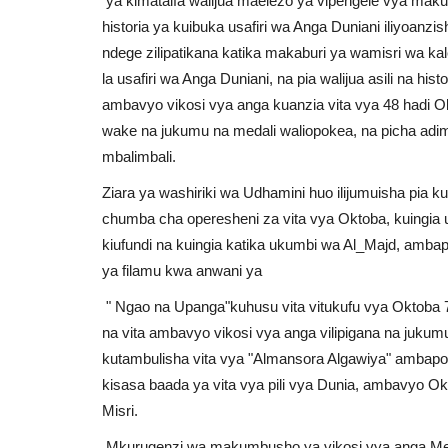
ya kimataifa walijua maelezo ya vipengele vya mak
historia ya kuibuka usafiri wa Anga Duniani iliyoan
ndege zilipatikana katika makaburi ya wamisri wa kale
la usafiri wa Anga Duniani, na pia walijua asili na his
ambavyo vikosi vya anga kuanzia vita vya 48 hadi O
wake na jukumu na medali waliopokea, na picha adimu
mbalimbali.
Ziara ya washiriki wa Udhamini huo ilijumuisha pi
chumba cha operesheni za vita vya Oktoba, kuingia
kiufundi na kuingia katika ukumbi wa Al_Majd, am
ya filamu kwa anwani ya
" Ngao na Upanga"kuhusu vita vitukufu vya Oktoba 73 
na vita ambavyo vikosi vya anga vilipigana na jukum
kutambulisha vita vya "Almansora Algawiya" ambapo ni
kisasa baada ya vita vya pili vya Dunia, ambavyo O
Misri.
Mkurugenzi wa makumbusho ya vikosi vya anga Me