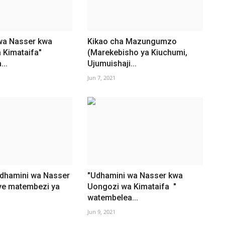
wa Nasser kwa
Kikao cha Mazungumzo
 Kimataifa"
(Marekebisho ya Kiuchumi,
..
Ujumuishaji...
Jun 7, 2021
Udhamini wa Nasser
"Udhamini wa Nasser kwa
e matembezi ya
Uongozi wa Kimataifa "
watembelea...
Jun 9, 2021