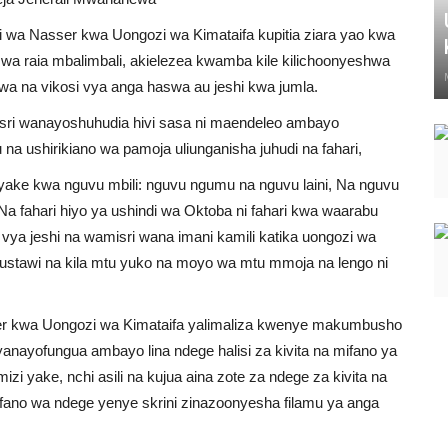
i wa Nasser kwa Uongozi wa Kimataifa kupitia ziara yao kwa
wa raia mbalimbali, akielezea kwamba kile kilichoonyeshwa
ywa na vikosi vya anga haswa au jeshi kwa jumla.
isri wanayoshuhudia hivi sasa ni maendeleo ambayo
na ushirikiano wa pamoja uliunganisha juhudi na fahari,
 yake kwa nguvu mbili: nguvu ngumu na nguvu laini, Na nguvu
Na fahari hiyo ya ushindi wa Oktoba ni fahari kwa waarabu
i vya jeshi na wamisri wana imani kamili katika uongozi wa
stawi na kila mtu yuko na moyo wa mtu mmoja na lengo ni
ser kwa Uongozi wa Kimataifa yalimaliza kwenye makumbusho
nayofungua ambayo lina ndege halisi za kivita na mifano ya
izi yake, nchi asili na kujua aina zote za ndege za kivita na
a mfano wa ndege yenye skrini zinazoonyesha filamu ya anga