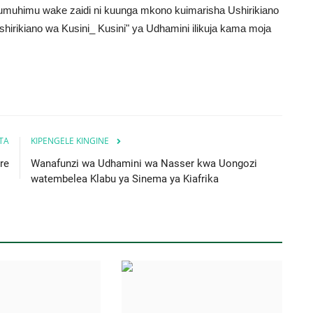
 umuhimu wake zaidi ni kuunga mkono kuimarisha Ushirikiano
shirikiano wa Kusini_ Kusini" ya Udhamini ilikuja kama moja
ITA
KIPENGELE KINGINE
re
Wanafunzi wa Udhamini wa Nasser kwa Uongozi
watembelea Klabu ya Sinema ya Kiafrika