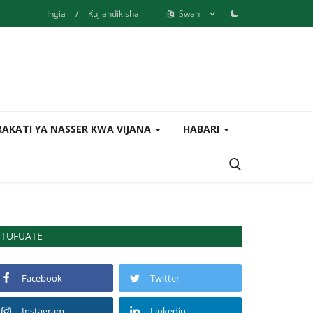
Ingia
/
Kujiandikisha
Swahili
AKATI YA NASSER KWA VIJANA
HABARI
TUFUATE
Facebook
Twitter
Instagram
Linkedin