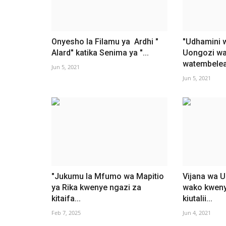
Onyesho la Filamu ya Ardhi "
"Udhamini 
Alard" katika Senima ya "...
Uongozi wa
watembelea.
Jun 5, 2021
Jun 5, 2021
"Jukumu la Mfumo wa Mapitio
Vijana wa 
ya Rika kwenye ngazi za
wako kweny
kitaifa...
kiutalii...
Feb 7, 2025
Jun 4, 2021