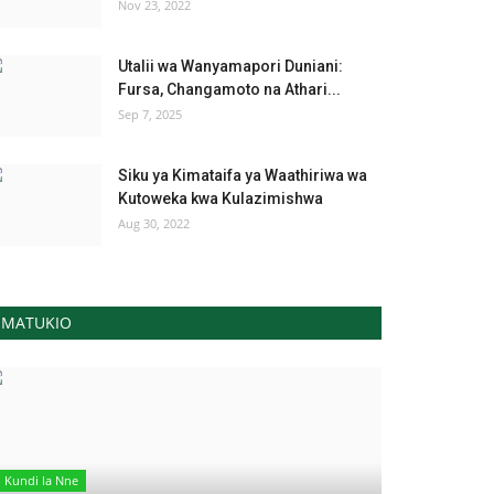
Nov 23, 2022
Utalii wa Wanyamapori Duniani:
Fursa, Changamoto na Athari...
Sep 7, 2025
Siku ya Kimataifa ya Waathiriwa wa
Kutoweka kwa Kulazimishwa
Aug 30, 2022
MATUKIO
Kundi la Nne