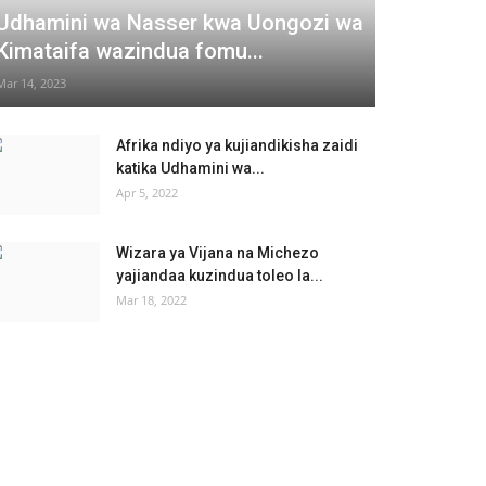
Udhamini wa Nasser kwa Uongozi wa
Kimataifa wazindua fomu...
Mar 14, 2023
Afrika ndiyo ya kujiandikisha zaidi
katika Udhamini wa...
Apr 5, 2022
Wizara ya Vijana na Michezo
yajiandaa kuzindua toleo la...
Mar 18, 2022