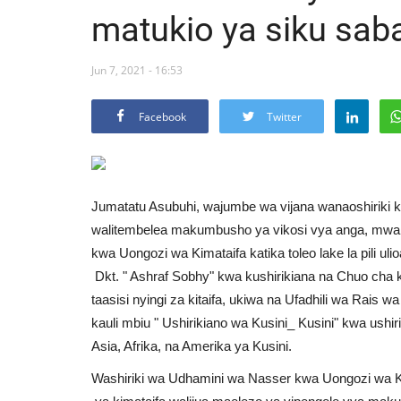
matukio ya siku sab
Jun 7, 2021 - 16:53
Facebook
Twitter
Jumatatu Asubuhi, wajumbe wa vijana wanaoshiriki 
walitembelea makumbusho ya vikosi vya anga, mwa
kwa Uongozi wa Kimataifa katika toleo lake la pili u
Dkt. " Ashraf Sobhy" kwa kushirikiana na Chuo cha 
taasisi nyingi za kitaifa, ukiwa na Ufadhili wa Rais w
kauli mbiu " Ushirikiano wa Kusini_ Kusini" kwa ushi
Asia, Afrika, na Amerika ya Kusini.
Washiriki wa Udhamini wa Nasser kwa Uongozi wa K