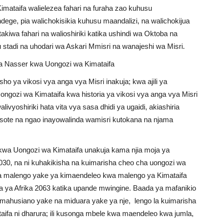
ataifa walielezea fahari na furaha zao kuhusu
ege, pia walichokisikia kuhusu maandalizi, na walichokijua
akiwa fahari na walioshiriki katika ushindi wa Oktoba na
stadi na uhodari wa Askari Mmisri na wanajeshi wa Misri.
 Nasser kwa Uongozi wa Kimataifa
 ya vikosi vya anga vya Misri inakuja; kwa ajili ya
ngozi wa Kimataifa kwa historia ya vikosi vya anga vya Misri
ivyoshiriki hata vita vya sasa dhidi ya ugaidi, akiashiria
 sote na ngao inayowalinda wamisri kutokana na njama
kwa Uongozi wa Kimataifa unakuja kama njia moja ya
030, na ni kuhakikisha na kuimarisha cheo cha uongozi wa
isha malengo yake ya kimaendeleo kwa malengo ya Kimataifa
 ya Afrika 2063 katika upande mwingine. Baada ya mafanikio
a mahusiano yake na miduara yake ya nje, lengo la kuimarisha
aifa ni dharura; ili kusonga mbele kwa maendeleo kwa jumla,