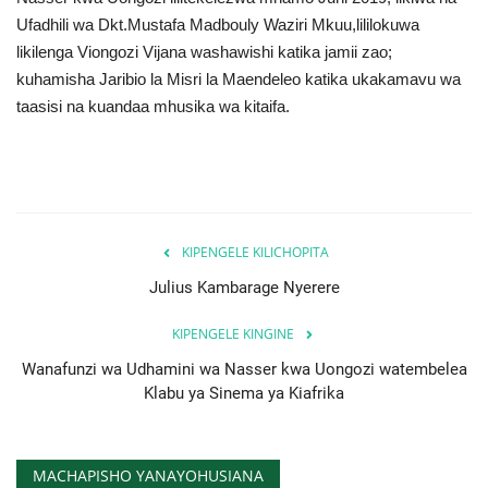
Ufadhili wa Dkt.Mustafa Madbouly Waziri Mkuu,lililokuwa
likilenga Viongozi Vijana washawishi katika jamii zao;
kuhamisha Jaribio la Misri la Maendeleo katika ukakamavu wa
taasisi na kuandaa mhusika wa kitaifa.
KIPENGELE KILICHOPITA
Julius Kambarage Nyerere
KIPENGELE KINGINE
Wanafunzi wa Udhamini wa Nasser kwa Uongozi watembelea
Klabu ya Sinema ya Kiafrika
MACHAPISHO YANAYOHUSIANA