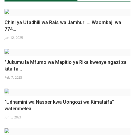
Chini ya Ufadhili wa Rais wa Jamhuri ... Waombaji wa
774...
Jan 12, 2025
"Jukumu la Mfumo wa Mapitio ya Rika kwenye ngazi za
kitaifa...
Feb 7, 2025
"Udhamini wa Nasser kwa Uongozi wa Kimataifa"
watembelea...
Jun 5, 2021