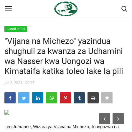
Kundi la Pili
Ingia
Kujiandikisha
"Vijana na Michezo" yazindua
shughuli za kwanza za Udhamini
Nyumba
wa Nasser kwa Uongozi wa
Onyesho la Majaribio
Kimataifa katika toleo lake la pili
Jukwaa la Nasser la Kimataifa
Jun 2, 2021 - 00:07
Wasiliana
Misri
Leo Jumanne, Wizara ya Vijana na Michezo, ikiongozwa na
Timu yetu