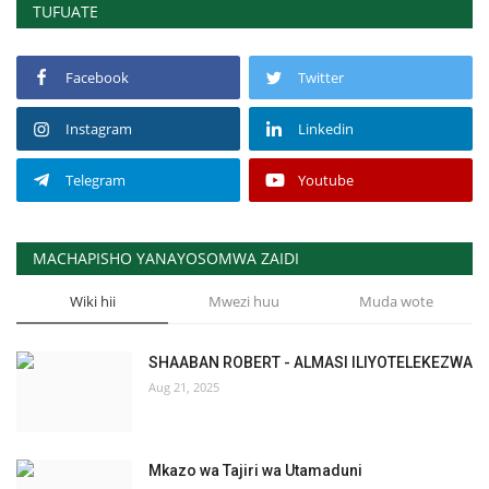
TUFUATE
Facebook
Twitter
Instagram
Linkedin
Telegram
Youtube
MACHAPISHO YANAYOSOMWA ZAIDI
Wiki hii
Mwezi huu
Muda wote
SHAABAN ROBERT - ALMASI ILIYOTELEKEZWA
Aug 21, 2025
Mkazo wa Tajiri wa Utamaduni