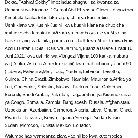
Dokta. "Ashraf Sobhy" imezindua shughuli za kwanza za
Udhamini wa Kiongozi " Gamal Abd El Nasser" kwa Uongozi wa
Urithi wa Nasser
Kimataifa katika toleo lake la pili, chini ya kauli mbiu "
Ushirikiano wa Kusini-Kusini" kwa kushirikiana na chuo cha
Harakati ya Nasser kwa Vijana
mafunzo cha kimataifa, Wizara ya mambo ya nje ya Misri na
taasisi nyingi za kitaifa, pamoja na Ufadhili wa Mheshimiwa Rais
Habari
Abd El Fatah El Sisi, Rais wa Jamhuri, kuanzia tarehe 1 hadi 16
Juni 2021, kwa ushiriki wa Viongozi Vijana 100 katika mabara
Kanuni na Masharti ya Udhamini wa
ya ( Afrika, Asia,na Amerika kusini) kwa mahudhurio ya nchi 50
Nasser
( Liberia, Palastina,Mali, Togo, Yordani, Lebanon, Lesotho,
Guinea, China,Brazil, Zimbabwe, Namibia, Mauritania,Afrika ya
Udhamini wa Nasser
kati, Codevoire, Srilanka, Malawi, Burkina Faso, Colombia,
Burundi, Saudi Arabia, Pakistan, Iraq,Jamhuri ya Kidemokrasia
Nyaraka na Marejeleo
ya Congo, Somalia, Zambia, Bangladesh, Russia, Afghanistan,
Uzbekistan, Azerbaijan, Cameron, Algeria, Libya, Ghana, Chad,
Waanzilishi
Rwanda, Tanzania, Kenya,Uganda,Senegal, Sudan Kusini,
Sudan, Morocco, Tunisia,Mexico, Ecuador.
Raia wa ulimwengu mzima
Wajumbe hao wameanza ziara yao hii leo kwa kutembelea