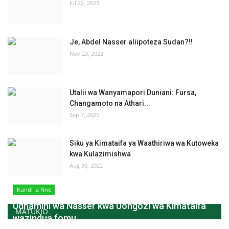
Jul 22, 2023
Je, Abdel Nasser aliipoteza Sudan?!!
Nov 23, 2022
Utalii wa Wanyamapori Duniani: Fursa,
Changamoto na Athari...
Sep 7, 2025
Siku ya Kimataifa ya Waathiriwa wa Kutoweka
kwa Kulazimishwa
Aug 30, 2022
Kundi la Nne
Udhamini wa Nasser kwa Uongozi wa Kimataifa
MATUKIO
wazindua fomu...