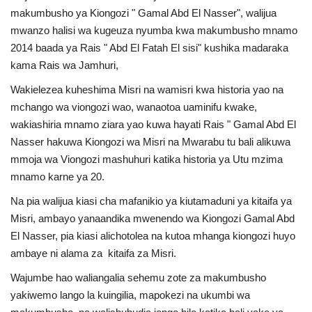
Nyaraka
makumbusho ya Kiongozi " Gamal Abd El Nasser", walijua
mwanzo halisi wa kugeuza nyumba kwa makumbusho mnamo
2014 baada ya Rais " Abd El Fatah El sisi" kushika madaraka
Nafasi
kama Rais wa Jamhuri,
Washiriki
Wakielezea kuheshima Misri na wamisri kwa historia yao na
mchango wa viongozi wao, wanaotoa uaminifu kwake,
Video
wakiashiria mnamo ziara yao kuwa hayati Rais " Gamal Abd El
Nasser hakuwa Kiongozi wa Misri na Mwarabu tu bali alikuwa
Maonyesho
mmoja wa Viongozi mashuhuri katika historia ya Utu mzima
mnamo karne ya 20.
Wadhamini
Na pia walijua kiasi cha mafanikio ya kiutamaduni ya kitaifa ya
Misri, ambayo yanaandika mwenendo wa Kiongozi Gamal Abd
Language
El Nasser, pia kiasi alichotolea na kutoa mhanga kiongozi huyo
English
Swahili
español
ambaye ni alama za kitaifa za Misri.
Wajumbe hao waliangalia sehemu zote za makumbusho
French
Arabic
yakiwemo lango la kuingilia, mapokezi na ukumbi wa