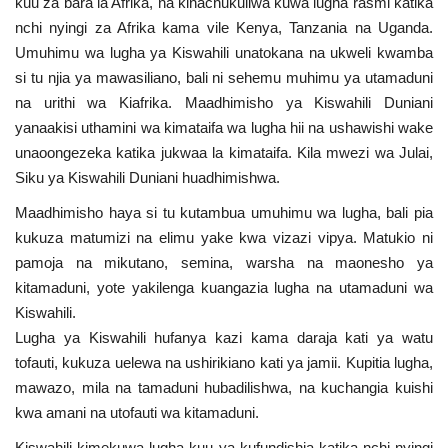
kuu za bara la Afrika, na kinachukuliwa kuwa lugha rasmi katika
nchi nyingi za Afrika kama vile Kenya, Tanzania na Uganda.
Urithi wa Nasser
Umuhimu wa lugha ya Kiswahili unatokana na ukweli kwamba
si tu njia ya mawasiliano, bali ni sehemu muhimu ya utamaduni
Habari
na urithi wa Kiafrika. Maadhimisho ya Kiswahili Duniani
yanaakisi uthamini wa kimataifa wa lugha hii na ushawishi wake
Harakati ya Nasser kwa Vijana
unaoongezeka katika jukwaa la kimataifa. Kila mwezi wa Julai,
Siku ya Kiswahili Duniani huadhimishwa.
Kanuni na Masharti ya Udhamini wa
Nasser
Maadhimisho haya si tu kutambua umuhimu wa lugha, bali pia
kukuza matumizi na elimu yake kwa vizazi vipya. Matukio ni
Udhamini wa Nasser
pamoja na mikutano, semina, warsha na maonesho ya
kitamaduni, yote yakilenga kuangazia lugha na utamaduni wa
Kiswahili.
Nyaraka na Marejeleo
Lugha ya Kiswahili hufanya kazi kama daraja kati ya watu
tofauti, kukuza uelewa na ushirikiano kati ya jamii. Kupitia lugha,
Waanzilishi
mawazo, mila na tamaduni hubadilishwa, na kuchangia kuishi
kwa amani na utofauti wa kitamaduni.
Raia wa ulimwengu mzima
Kiswahili kimekuwa lugha kuu ya kufundishia katika nchi nyingi