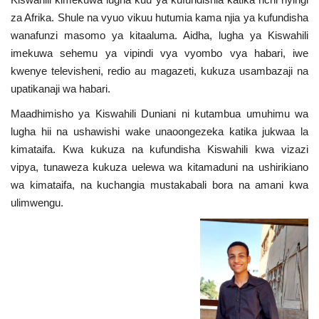
Nyaraka
za Afrika. Shule na vyuo vikuu hutumia kama njia ya kufundisha
wanafunzi masomo ya kitaaluma. Aidha, lugha ya Kiswahili
Nafasi
imekuwa sehemu ya vipindi vya vyombo vya habari, iwe
kwenye televisheni, redio au magazeti, kukuza usambazaji na
Washiriki
upatikanaji wa habari.
Maadhimisho ya Kiswahili Duniani ni kutambua umuhimu wa
Video
lugha hii na ushawishi wake unaoongezeka katika jukwaa la
kimataifa. Kwa kukuza na kufundisha Kiswahili kwa vizazi
Maonyesho
vipya, tunaweza kukuza uelewa wa kitamaduni na ushirikiano
wa kimataifa, na kuchangia mustakabali bora na amani kwa
Wadhamini
ulimwengu.
Language
English
Swahili
español
French
Arabic