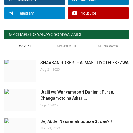
Telegram
Youtube
MACHAPISHO YANAYOSOMWA ZAIDI
Wiki hii
Mwezi huu
Muda wote
SHAABAN ROBERT - ALMASI ILIYOTELEKEZWA
Aug 21, 2025
Utalii wa Wanyamapori Duniani: Fursa,
Changamoto na Athari...
Sep 7, 2025
Je, Abdel Nasser aliipoteza Sudan?!!
Nov 23, 2022