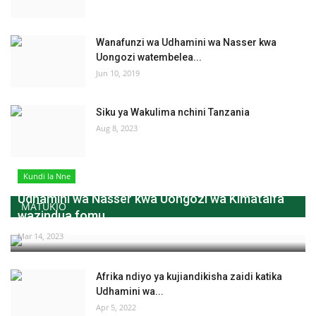
Wanafunzi wa Udhamini wa Nasser kwa
Uongozi watembelea...
Jun 10, 2019
Siku ya Wakulima nchini Tanzania
Aug 8, 2023
Kundi la Nne
Udhamini wa Nasser kwa Uongozi wa Kimataifa
MATUKIO
wazindua fomu...
Mar 14, 2023
Afrika ndiyo ya kujiandikisha zaidi katika
Udhamini wa...
Apr 5, 2022