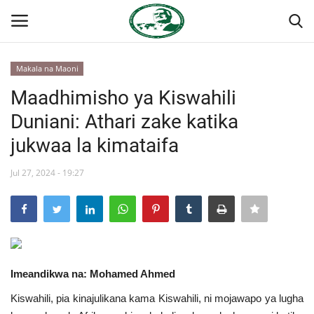
Makala na Maoni
Ingia
Kujiandikisha
Maadhimisho ya Kiswahili
Duniani: Athari zake katika
Nyumba
jukwaa la kimataifa
Onyesho la Majaribio
Jul 27, 2024 - 19:27
Jukwaa la Nasser la Kimataifa
Wasiliana
Misri
Imeandikwa na: Mohamed Ahmed
Kiswahili, pia kinajulikana kama Kiswahili, ni mojawapo ya lugha
Timu yetu