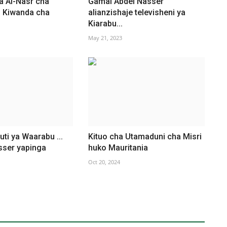
a Al-Nasr cha
Gamal Abdel Nasser
.. Kiwanda cha
alianzishaje televisheni ya
Kiarabu...
May 21, 2023
uti ya Waarabu ...
Kituo cha Utamaduni cha Misri
sser yapinga
huko Mauritania
Oct 20, 2024