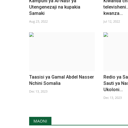
Kampuni ya Al-Nasr ya
Kiwanda ch
Utengenezaji na kupakia
televisheni
Samaki
kwanza...
Aug 23, 2022
Jul 12, 2022
Taasisi ya Gamal Abdel Nasser
Redio ya Sa
Nchini Somalia
Sauti ya Na
Ukoloni...
Dec 13, 2023
Dec 13, 2023
MAONI