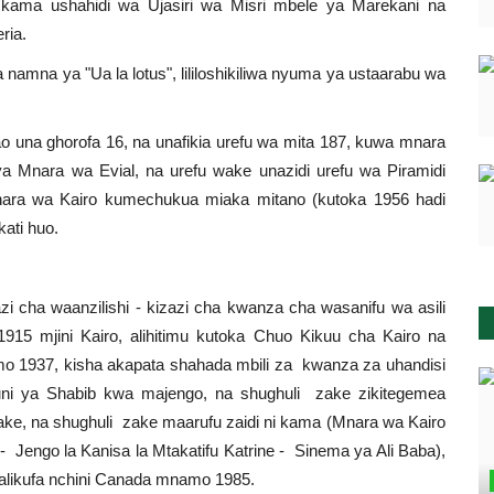
 kama ushahidi wa Ujasiri wa Misri mbele ya Marekani na
ria.
amna ya "Ua la lotus", lililoshikiliwa nyuma ya ustaarabu wa
ao una ghorofa 16, na unafikia urefu wa mita 187, kuwa mnara
ya Mnara wa Evial, na urefu wake unazidi urefu wa Piramidi
ara wa Kairo kumechukua miaka mitano (kutoka 1956 hadi
ati huo.
 cha waanzilishi - kizazi cha kwanza cha wasanifu wa asili
 1915 mjini Kairo, alihitimu kutoka Chuo Kikuu cha Kairo na
amo 1937, kisha akapata shahada mbili za kwanza za uhandisi
ni ya Shabib kwa majengo, na shughuli zake zikitegemea
 yake, na shughuli zake maarufu zaidi ni kama (Mnara wa Kairo
- Jengo la Kanisa la Mtakatifu Katrine - Sinema ya Ali Baba),
alikufa nchini Canada mnamo 1985.