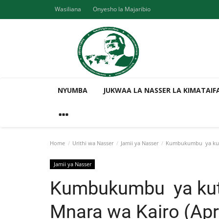
Wasiliana
Onyesho la Majaribio
NYUMBA
JUKWAA LA NASSER LA KIMATAIF
Home
Urithi wa Nasser
Jamii ya Nasser
Kumbukumbu ya kutimi
Jamii ya Nasser
Kumbukumbu ya kuti
Mnara wa Kairo (Apri