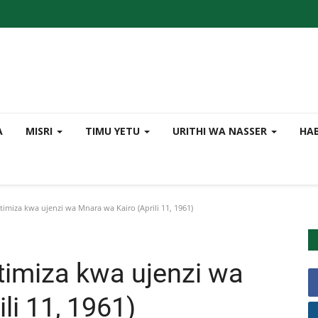
A
MISRI
TIMU YETU
URITHI WA NASSER
HA
za kwa ujenzi wa Mnara wa Kairo (Aprili 11, 1961)
miza kwa ujenzi wa
li 11, 1961)