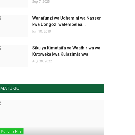
Sep 7, 2025
Wanafunzi wa Udhamini wa Nasser
kwa Uongozi watembelea...
Jun 10, 2019
Siku ya Kimataifa ya Waathiriwa wa
Kutoweka kwa Kulazimishwa
Aug 30, 2022
MATUKIO
Kundi la Nne