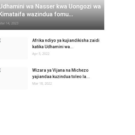
Udhamini wa Nasser kwa Uongozi wa
Kimataifa wazindua fomu...
Mar 14, 2023
Afrika ndiyo ya kujiandikisha zaidi
katika Udhamini wa...
Apr 5, 2022
Wizara ya Vijana na Michezo
yajiandaa kuzindua toleo la...
Mar 18, 2022