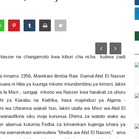
 Nasser na changamoto kwa kiburi cha ncha kubwa zaidi
hasa mnamo 1956, Marekani ilimtoa Rais Gamal Abd El Nasser
 kuwa ni hiba ya kuunga mkono miundombinu ya kimisri, lakini
ifa la Misri , uungaji mkono wa Nasser kwa harakati za uhuru
i za Kiarabu na Kiafrika, hasa mapinduzi ya Algeria -
ni wa Ufaransa wakati huo, lakini utaifa wa Misri wa Abd El
 wanaofikiria siku moja kununua Dhima za watoto wake au
r aliamua kutumia Fedha za kimarekani kujenga ishara ya
 " na wamarekani wameuitwa "Mwiba wa Abd El Nasser," ama