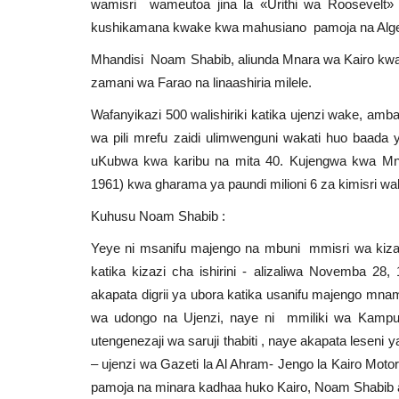
wamisri wameutoa jina la «Urithi wa Roosevelt»
kushikamana kwake kwa mahusiano pamoja na Alge
Mhandisi Noam Shabib, aliunda Mnara wa Kairo kwa n
zamani wa Farao na linaashiria milele.
Wafanyikazi 500 walishiriki katika ujenzi wake, amb
wa pili mrefu zaidi ulimwenguni wakati huo baada 
uKubwa kwa karibu na mita 40. Kujengwa kwa Mn
1961) kwa gharama ya paundi milioni 6 za kimisri wak
Kuhusu Noam Shabib :
Yeye ni msanifu majengo na mbuni mmisri wa kizazi
katika kizazi cha ishirini - alizaliwa Novemba 28,
akapata digrii ya ubora katika usanifu majengo mn
wa udongo na Ujenzi, naye ni mmiliki wa Kampu
utengenezaji wa saruji thabiti , naye akapata leseni
– ujenzi wa Gazeti la Al Ahram- Jengo la Kairo Motor
pamoja na minara kadhaa huko Kairo, Noam Shabib 