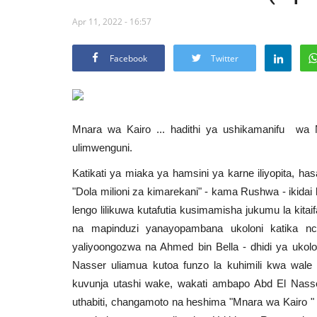
Apr 11, 2022 - 16:57
Facebook
Twitter
Mnara wa Kairo ... hadithi ya ushikamanifu wa
ulimwenguni.
Katikati ya miaka ya hamsini ya karne iliyopita, 
"Dola milioni za kimarekani" - kama Rushwa - ikidai
lengo lilikuwa kutafutia kusimamisha jukumu la kita
na mapinduzi yanayopambana ukoloni katika nch
yaliyoongozwa na Ahmed bin Bella - dhidi ya ukolo
Nasser uliamua kutoa funzo la kuhimili kwa wale
kuvunja utashi wake, wakati ambapo Abd El Nasse
uthabiti, changamoto na heshima "Mnara wa Kairo