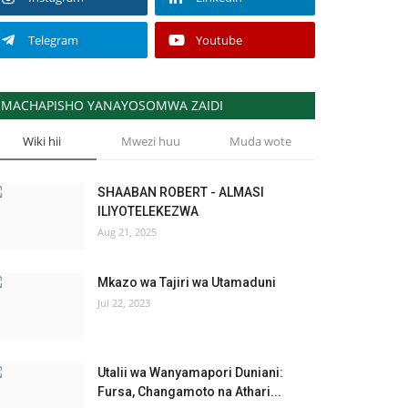
Telegram
Youtube
MACHAPISHO YANAYOSOMWA ZAIDI
Wiki hii
Mwezi huu
Muda wote
SHAABAN ROBERT - ALMASI
ILIYOTELEKEZWA
Aug 21, 2025
Mkazo wa Tajiri wa Utamaduni
Jul 22, 2023
Utalii wa Wanyamapori Duniani:
Fursa, Changamoto na Athari...