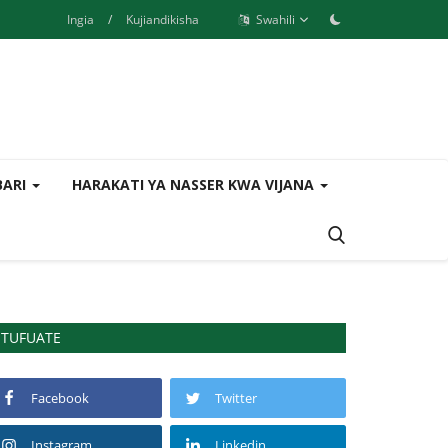
Ingia
/
Kujiandikisha
Swahili
BARI
HARAKATI YA NASSER KWA VIJANA
TUFUATE
Facebook
Twitter
Instagram
Linkedin