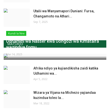
Utalii wa Wanyamapori Duniani: Fursa,
Changamoto na Athari...
Sep 7, 2025
Kundi la Nne
Udhamini wa Nasser kwa Uongozi wa Kimataifa
MATUKIO
wazindua fomu...
Mar 14, 2023
Afrika ndiyo ya kujiandikisha zaidi katika
Udhamini wa...
Apr 5, 2022
Wizara ya Vijana na Michezo yajiandaa
kuzindua toleo la...
Mar 18, 2022