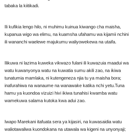
Nyaraka
tabaka la kiitikadi
.
Nafasi
Ili kufikia lengo hilo, ni muhimu kuinua kiwango cha maisha,
kupanua wigo wa elimu, na kuamsha ufahamu wa kijamii nchini
Washiriki
ili wananchi waelewe majukumu waliyowekewa na utaifa
.
Video
Ilikuwa ni lazima kuweka vikwazo fulani ili kuwazuia maadui wa
Maonyesho
watu kuwanyonya watu na kuwatia sumu akili zao, na ikiwa
tunatumia mamlaka, ni kutengeneza njia tu ya maisha bora;
Wadhamini
inafurahiwa na wanaume na wanawake katika nchi yetu.Tuna
hamu ya kuondoa vizuizi hivi ikiwa tunahisi kwamba watu
Language
wamekuwa salama kutoka kwa adui zao
.
English
Swahili
español
French
Arabic
Iwapo Marekani itafuata sera ya kijasiri, na kuwasaidia watu
waliotawaliwa kuondokana na utawala wa kigeni na unyonyaji;