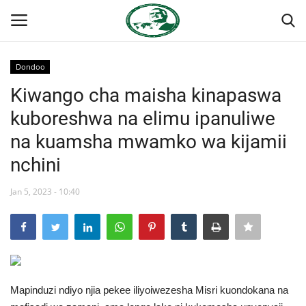
Dondoo
Ingia
Kujiandikisha
Kiwango cha maisha kinapaswa
kuboreshwa na elimu ipanuliwe
Nyumba
na kuamsha mwamko wa kijamii
Jukwaa la Nasser la Kimataifa
nchini
Wasiliana
Jan 5, 2023 - 10:40
Onyesho la Majaribio
Misri
Mapinduzi ndiyo njia pekee iliyoiwezesha Misri kuondokana na
Timu yetu