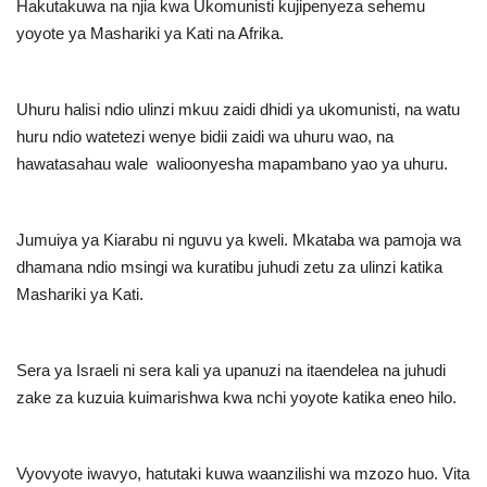
Hakutakuwa na njia kwa Ukomunisti kujipenyeza sehemu
yoyote ya Mashariki ya Kati na Afrika
.
Uhuru halisi ndio ulinzi mkuu zaidi dhidi ya ukomunisti, na watu
huru ndio watetezi wenye bidii zaidi wa uhuru wao, na
hawatasahau wale walioonyesha mapambano yao ya uhuru
.
Jumuiya ya Kiarabu ni nguvu ya kweli. Mkataba wa pamoja wa
dhamana ndio msingi wa kuratibu juhudi zetu za ulinzi katika
Mashariki ya Kati
.
Sera ya Israeli ni sera kali ya upanuzi na itaendelea na juhudi
zake za kuzuia kuimarishwa kwa nchi yoyote katika eneo hilo
.
Vyovyote iwavyo, hatutaki kuwa waanzilishi wa mzozo huo. Vita