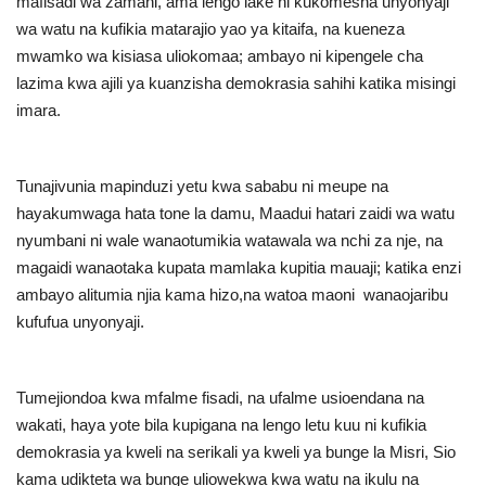
mafisadi wa zamani, ama lengo lake ni kukomesha unyonyaji
wa watu na kufikia matarajio yao ya kitaifa, na kueneza
Urithi wa Nasser
mwamko wa kisiasa uliokomaa; ambayo ni kipengele cha
lazima kwa ajili ya kuanzisha demokrasia sahihi katika misingi
Habari
imara
.
Harakati ya Nasser kwa Vijana
Tunajivunia mapinduzi yetu kwa sababu ni meupe na
Udhamini wa Nasser
hayakumwaga hata tone la damu, Maadui hatari zaidi wa watu
nyumbani ni wale wanaotumikia watawala wa nchi za nje, na
Kanuni na Masharti ya Udhamini wa
magaidi wanaotaka kupata mamlaka kupitia mauaji; katika enzi
Nasser
ambayo alitumia njia kama hizo,na watoa maoni wanaojaribu
kufufua unyonyaji
.
Nyaraka na Marejeleo
Waanzilishi
Tumejiondoa kwa mfalme fisadi, na ufalme usioendana na
wakati, haya yote bila kupigana na lengo letu kuu ni kufikia
Raia wa ulimwengu mzima
demokrasia ya kweli na serikali ya kweli ya bunge la Misri, Sio
kama udikteta wa bunge uliowekwa kwa watu na ikulu na