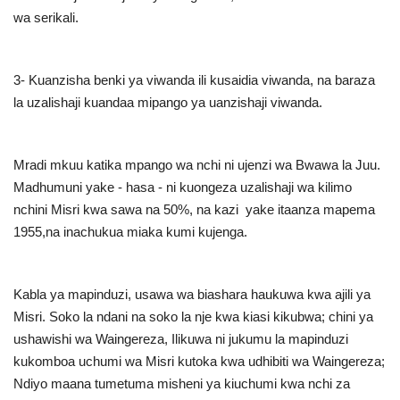
wa serikali
.
3-
Kuanzisha benki ya viwanda ili kusaidia viwanda, na baraza
la uzalishaji kuandaa mipango ya uanzishaji viwanda
.
Mradi mkuu katika mpango wa nchi ni ujenzi wa Bwawa la Juu.
Madhumuni yake - hasa - ni kuongeza uzalishaji wa kilimo
nchini Misri kwa sawa na 50%, na kazi yake itaanza mapema
1955,na inachukua miaka kumi kujenga
.
Kabla ya mapinduzi, usawa wa biashara haukuwa kwa ajili ya
Misri. Soko la ndani na soko la nje kwa kiasi kikubwa; chini ya
ushawishi wa Waingereza, Ilikuwa ni jukumu la mapinduzi
kukomboa uchumi wa Misri kutoka kwa udhibiti wa Waingereza;
Ndiyo maana tumetuma misheni ya kiuchumi kwa nchi za