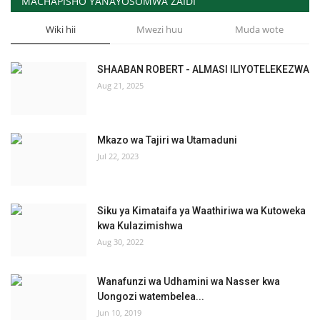
MACHAPISHO YANAYOSOMWA ZAIDI
Wiki hii
Mwezi huu
Muda wote
SHAABAN ROBERT - ALMASI ILIYOTELEKEZWA
Aug 21, 2025
Mkazo wa Tajiri wa Utamaduni
Jul 22, 2023
Siku ya Kimataifa ya Waathiriwa wa Kutoweka
kwa Kulazimishwa
Aug 30, 2022
Wanafunzi wa Udhamini wa Nasser kwa
Uongozi watembelea...
Jun 10, 2019