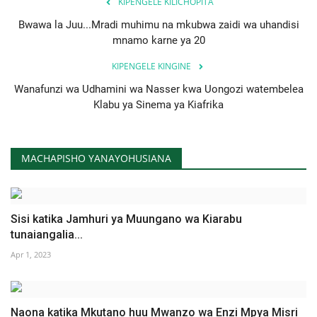
KIPENGELE KILICHOPITA
Bwawa la Juu...Mradi muhimu na mkubwa zaidi wa uhandisi
mnamo karne ya 20
KIPENGELE KINGINE
Wanafunzi wa Udhamini wa Nasser kwa Uongozi watembelea
Klabu ya Sinema ya Kiafrika
MACHAPISHO YANAYOHUSIANA
Sisi katika Jamhuri ya Muungano wa Kiarabu
tunaiangalia...
Apr 1, 2023
Naona katika Mkutano huu Mwanzo wa Enzi Mpya Misri