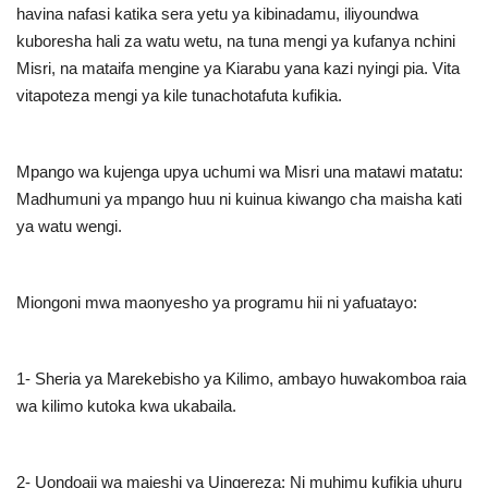
havina nafasi katika sera yetu ya kibinadamu, iliyoundwa
kuboresha hali za watu wetu, na tuna mengi ya kufanya nchini
Misri, na mataifa mengine ya Kiarabu yana kazi nyingi pia. Vita
vitapoteza mengi ya kile tunachotafuta kufikia
.
Mpango wa kujenga upya uchumi wa Misri una matawi matatu:
Madhumuni ya mpango huu ni kuinua kiwango cha maisha kati
ya watu wengi
.
Miongoni mwa maonyesho ya programu hii ni yafuatayo
:
1-
Sheria ya Marekebisho ya Kilimo, ambayo huwakomboa raia
wa kilimo kutoka kwa ukabaila
.
2-
Uondoaji wa majeshi ya Uingereza; Ni muhimu kufikia uhuru