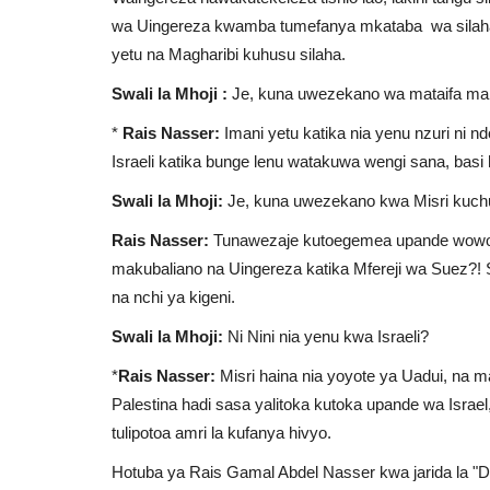
wa Uingereza kwamba tumefanya mkataba wa silaha
yetu na Magharibi kuhusu silaha.
Swali la Mhoji :
Je, kuna uwezekano wa mataifa makub
*
Rais Nasser:
Imani yetu katika nia yenu nzuri ni
Israeli katika bunge lenu watakuwa wengi sana, bas
Swali la Mhoji:
Je, kuna uwezekano kwa Misri ku
Rais Nasser:
Tunawezaje kutoegemea upande wowot
makubaliano na Uingereza katika Mfereji wa Suez?! 
na nchi ya kigeni.
Swali la Mhoji:
Ni Nini nia yenu kwa Israeli?
*
Rais Nasser:
Misri haina nia yoyote ya Uadui, na m
Palestina hadi sasa yalitoka kutoka upande wa Israel
tulipotoa amri la kufanya hivyo.
Hotuba ya Rais Gamal Abdel Nasser kwa jarida la "D