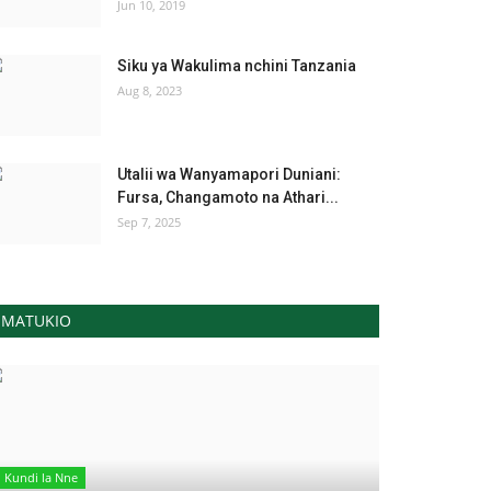
Jun 10, 2019
Siku ya Wakulima nchini Tanzania
Aug 8, 2023
Utalii wa Wanyamapori Duniani:
Fursa, Changamoto na Athari...
Sep 7, 2025
MATUKIO
Kundi la Nne