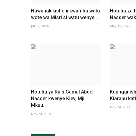
Nawahakikisheni kwamba watu
Hotuba za 
wote wa Misri si watu wenye...
Nasser waka
Jul 17, 2024
May 13, 2022
Hotuba ya Rais Gamal Abdel
Kuunganish
Nasser kwenye Kiev, Mji
Kiarabu kat
Mkuu...
Nov 24, 2023
Nov 24, 2023