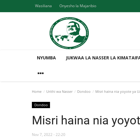
Wasiliana
Onyesho la Majaribio
NYUMBA
JUKWAA LA NASSER LA KIMATAIF
Home
Urithi wa Nasser
Dondoo
Misri haina nia yoyote ya 
Dondoo
Misri haina nia yoyo
Nov 7, 2022 - 22:20