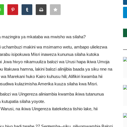
 mazingira ya mkataba wa mwisho wa silaha?
ni uchambuzi makini wa msimamo wetu, ambapo ulielezwa
arabu isipokuwa Misri inaweza kununua silaha kutoka
i ,kwa hivyo nikamuuliza balozi wa Urusi hapa ikiwa Umoja
ibu litakuwa hamna, lakini balozi alinijibia baada ya siku nne na
wa Marekani huko Kairo kuhusu hili; Alifikiri kwamba hii
okusudiwa kulazimisha Amerika kuuza silaha kwa Misri.
ni, balozi wa Uingereza aliniambia kwamba ikiwa tutanunua
 kutupatia silaha yoyote.
 Warusi, na ikiwa Uingereza itatekeleza tishio lake, hii
.
siku hiyo hadi tarehe 27 Septemba--siku niliyomwambia Balozi