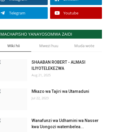
Telegram
Youtube
MACHAPISHO YANAYOSOMWA ZAIDI
Wiki hii
Mwezi huu
Muda wote
SHAABAN ROBERT - ALMASI
ILIYOTELEKEZWA
Aug 21, 2025
Mkazo wa Tajiri wa Utamaduni
Jul 22, 2023
Wanafunzi wa Udhamini wa Nasser
kwa Uongozi watembelea...