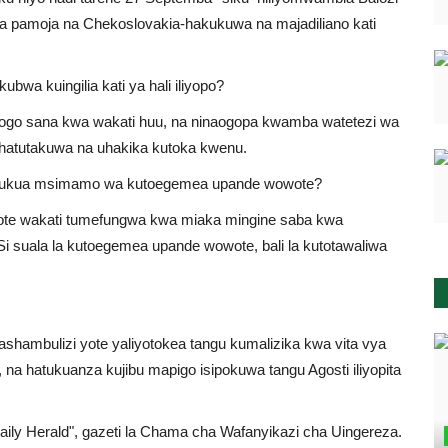
 pamoja na Chekoslovakia-hakukuwa na majadiliano kati
wa kuingilia kati ya hali iliyopo?
 ndogo sana kwa wakati huu, na ninaogopa kwamba watetezi wa
i hatutakuwa na uhakika kutoka kwenu.
chukua msimamo wa kutoegemea upande wowote?
e wakati tumefungwa kwa miaka mingine saba kwa
Si suala la kutoegemea upande wowote, bali la kutotawaliwa
ashambulizi yote yaliyotokea tangu kumalizika kwa vita vya
, na hatukuanza kujibu mapigo isipokuwa tangu Agosti iliyopita
aily Herald", gazeti la Chama cha Wafanyikazi cha Uingereza.