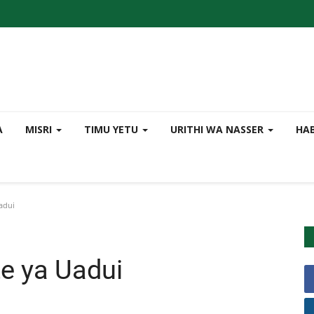
A
MISRI
TIMU YETU
URITHI WA NASSER
HA
Uadui
te ya Uadui