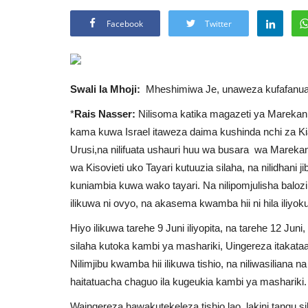
Facebook
Twitter
Swali la Mhoji:
Mheshimiwa Je, unaweza kufafanua
*
Rais Nasser:
Nilisoma katika magazeti ya Mareka
kama kuwa Israel itaweza daima kushinda nchi za Ki
Urusi,na nilifuata ushauri huu wa busara wa Marekan
wa Kisovieti uko Tayari kutuuzia silaha, na nilidhani j
kuniambia kuwa wako tayari. Na nilipomjulisha balozi 
ilikuwa ni ovyo, na akasema kwamba hii ni hila iliy
Hiyo ilikuwa tarehe 9 Juni iliyopita, na tarehe 12 Ju
silaha kutoka kambi ya mashariki, Uingereza itakataa
Nilimjibu kwamba hii ilikuwa tishio, na niliwasiliana na
haitatuacha chaguo ila kugeukia kambi ya mashariki
Waingereza hawakutekeleza tishio lao, lakini tangu 