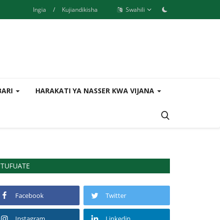
Ingia
/
Kujiandikisha
Swahili
BARI
HARAKATI YA NASSER KWA VIJANA
TUFUATE
Facebook
Twitter
Instagram
Linkedin