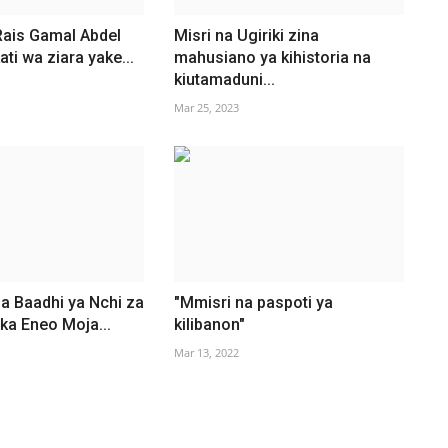
Rais Gamal Abdel
Misri na Ugiriki zina
ti wa ziara yake...
mahusiano ya kihistoria na
kiutamaduni...
Mar 25, 2023
a Baadhi ya Nchi za
"Mmisri na paspoti ya
ika Eneo Moja...
kilibanon"
Mar 13, 2022