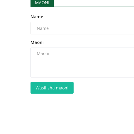
MAONI
Name
Maoni
Wasilisha maoni