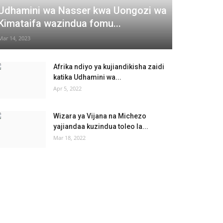
Udhamini wa Nasser kwa Uongozi wa
Kimataifa wazindua fomu...
Mar 14, 2023
Afrika ndiyo ya kujiandikisha zaidi
katika Udhamini wa...
Apr 5, 2022
Wizara ya Vijana na Michezo
yajiandaa kuzindua toleo la...
Mar 18, 2022