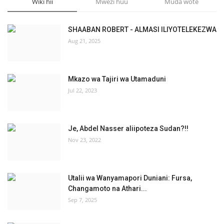
Wiki hii
Mwezi huu
Muda wote
SHAABAN ROBERT - ALMASI ILIYOTELEKEZWA
Aug 21, 2025
Mkazo wa Tajiri wa Utamaduni
Jul 22, 2023
Je, Abdel Nasser aliipoteza Sudan?!!
Nov 23, 2022
Utalii wa Wanyamapori Duniani: Fursa,
Changamoto na Athari...
Sep 7, 2025