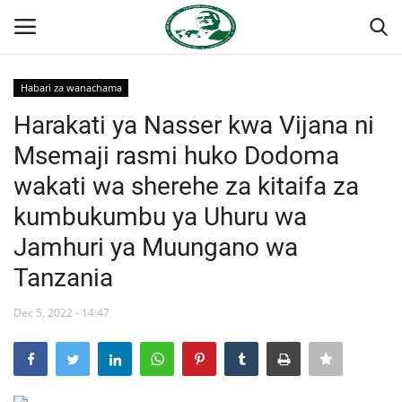
Habari za wanachama
Ingia
Kujiandikisha
Harakati ya Nasser kwa Vijana ni
Msemaji rasmi huko Dodoma
Nyumba
wakati wa sherehe za kitaifa za
Onyesho la Majaribio
kumbukumbu ya Uhuru wa
Jamhuri ya Muungano wa
Jukwaa la Nasser la Kimataifa
Tanzania
Wasiliana
Dec 5, 2022 - 14:47
Misri
Timu yetu