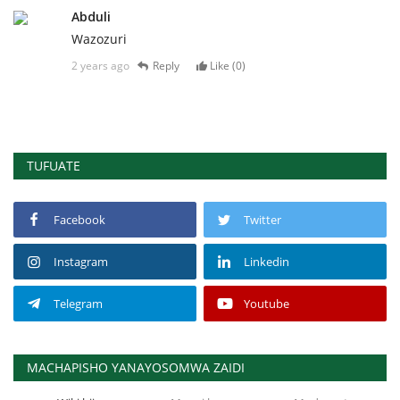
Abduli
Wazozuri
2 years ago
Reply
Like (
0
)
TUFUATE
Facebook
Twitter
Instagram
Linkedin
Telegram
Youtube
MACHAPISHO YANAYOSOMWA ZAIDI