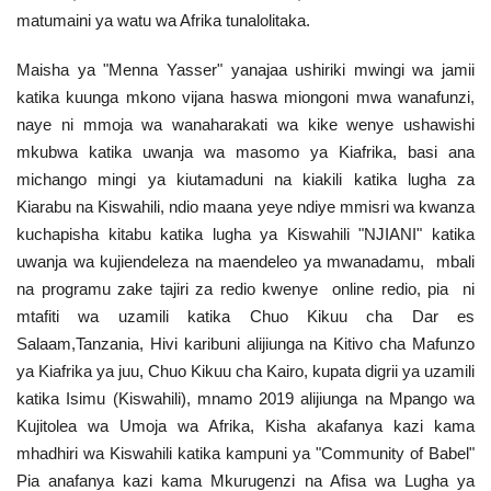
matumaini ya watu wa Afrika tunalolitaka.
Maisha ya "Menna Yasser" yanajaa ushiriki mwingi wa jamii
katika kuunga mkono vijana haswa miongoni mwa wanafunzi,
naye ni mmoja wa wanaharakati wa kike wenye ushawishi
mkubwa katika uwanja wa masomo ya Kiafrika, basi ana
michango mingi ya kiutamaduni na kiakili katika lugha za
Kiarabu na Kiswahili, ndio maana yeye ndiye mmisri wa kwanza
kuchapisha kitabu katika lugha ya Kiswahili "NJIANI" katika
uwanja wa kujiendeleza na maendeleo ya mwanadamu, mbali
na programu zake tajiri za redio kwenye online redio, pia ni
mtafiti wa uzamili katika Chuo Kikuu cha Dar es
Salaam,Tanzania, Hivi karibuni alijiunga na Kitivo cha Mafunzo
ya Kiafrika ya juu, Chuo Kikuu cha Kairo, kupata digrii ya uzamili
katika Isimu (Kiswahili), mnamo 2019 alijiunga na Mpango wa
Kujitolea wa Umoja wa Afrika, Kisha akafanya kazi kama
mhadhiri wa Kiswahili katika kampuni ya "Community of Babel"
Pia anafanya kazi kama Mkurugenzi na Afisa wa Lugha ya