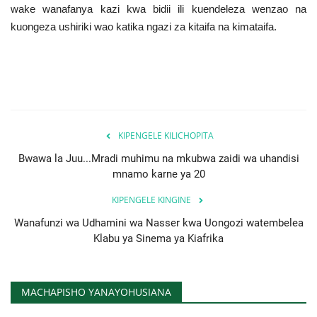
wake wanafanya kazi kwa bidii ili kuendeleza wenzao na
kuongeza ushiriki wao katika ngazi za kitaifa na kimataifa.
KIPENGELE KILICHOPITA
Bwawa la Juu...Mradi muhimu na mkubwa zaidi wa uhandisi
mnamo karne ya 20
KIPENGELE KINGINE
Wanafunzi wa Udhamini wa Nasser kwa Uongozi watembelea
Klabu ya Sinema ya Kiafrika
MACHAPISHO YANAYOHUSIANA