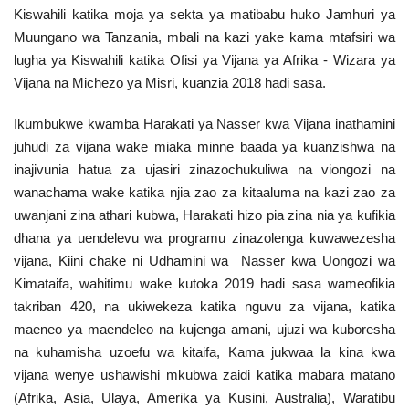
Kiswahili katika moja ya sekta ya matibabu huko Jamhuri ya
Muungano wa Tanzania, mbali na kazi yake kama mtafsiri wa
lugha ya Kiswahili katika Ofisi ya Vijana ya Afrika - Wizara ya
Vijana na Michezo ya Misri, kuanzia 2018 hadi sasa.
Ikumbukwe kwamba Harakati ya Nasser kwa Vijana inathamini
juhudi za vijana wake miaka minne baada ya kuanzishwa na
inajivunia hatua za ujasiri zinazochukuliwa na viongozi na
wanachama wake katika njia zao za kitaaluma na kazi zao za
uwanjani zina athari kubwa, Harakati hizo pia zina nia ya kufikia
dhana ya uendelevu wa programu zinazolenga kuwawezesha
vijana, Kiini chake ni Udhamini wa Nasser kwa Uongozi wa
Kimataifa, wahitimu wake kutoka 2019 hadi sasa wameofikia
takriban 420, na ukiwekeza katika nguvu za vijana, katika
maeneo ya maendeleo na kujenga amani, ujuzi wa kuboresha
na kuhamisha uzoefu wa kitaifa, Kama jukwaa la kina kwa
vijana wenye ushawishi mkubwa zaidi katika mabara matano
(Afrika, Asia, Ulaya, Amerika ya Kusini, Australia), Waratibu