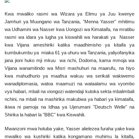
Urithi wa Nasser
Kwa mwaliko rasmi wa Wizara ya Elimu ya Juu kwenye
Jamhuri ya Muungano wa Tanzania, "Menna Yasser" mhitimu
Harakati ya Nasser kwa Vijana
wa Udhamini wa Nasser kwa Uongozi wa Kimataifa, na mratibu
rasmi wa idara ya lugha ya kiswahili wa harakati ya Nasser
Habari
kwa Vijana ameshiriki katika maadhimisho ya kitaifa ya
kumbukumbu ya miaka 61 ya uhuru wa Tanzania, yaliyofanyika
Kanuni na Masharti ya Udhamini wa
jana jioni huko mji mkuu wa nchi, Dodoma, kama mmoja wa
Nasser
Vijana wanamitindo wa Misri mashuhuri na maarufu, na hiyo
kwa mahudhurio ya maafisa wakuu wa serikali wakiwemo
Udhamini wa Nasser
wanadiplomasia, watoa maamuzi na wataalamu wa vyombo
vya habari, mbali na viongozi watendaji kutoka sekta mbalimbali
Nyaraka na Marejeleo
nchini, na mbali na mashirika makubwa ya habari ya kimataifa,
ikiwa ni pamoja na Idhaa ya Ujerumani "Deutsch Welle" na
Waanzilishi
Shirika la habari la "BBC" kwa Kiswahili.
Mwanzoni mwa hotuba yake, Yasser alielezea furaha yake kwa
Raia wa ulimwengu mzima
mwaliko wa kushiriki katika kongamano muhimu la kitaifa,