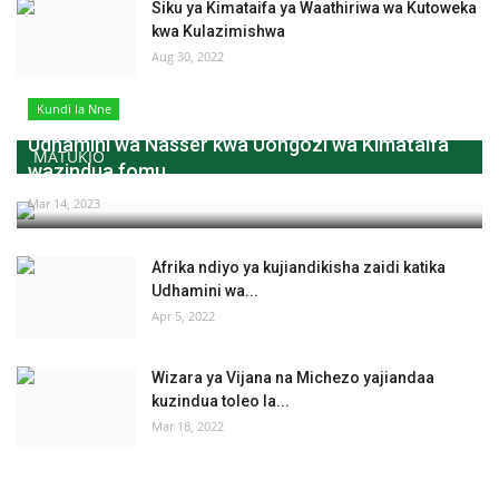
Siku ya Kimataifa ya Waathiriwa wa Kutoweka
kwa Kulazimishwa
Aug 30, 2022
Kundi la Nne
Udhamini wa Nasser kwa Uongozi wa Kimataifa
MATUKIO
wazindua fomu...
Mar 14, 2023
Afrika ndiyo ya kujiandikisha zaidi katika
Udhamini wa...
Apr 5, 2022
Wizara ya Vijana na Michezo yajiandaa
kuzindua toleo la...
Mar 18, 2022