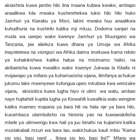
akiashiria kuwa jambo hilo lina maana kubwa kwake, ambapo
Nyaraka
anaalikwa kila mwaka kusherehekea tukio hilo hilo huko
Jamhuri ya Kiarabu ya Misri, lakini mwaka huu anaalikwa
Nafasi
kuhudhuria na kushiriki katika mji mkuu, Dodoma sanjari na
muda wa uwepo wake kwenye Jamhuri ya Muungano wa
Washiriki
Tanzania, pia alieleza kuwa dhana ya Umoja wa Afrika
inayotetewa na viongozi wa Afrika daima imekuwa kama ndoto
Video
ya kuhakikishwa katika hatua na misimamo halisi, na
akibainisha kuwa mwaliko wake kwenye Jukwaa la Kitaifa ni
Maonyesho
mojawapo ya mifano ya kuhamasisha vijana, ilimfanya achukue
jukumu lake mwenyewe kufungua upeo mkubwa kwa wenzake
Wadhamini
vijana, akisisitiza kuwa lugha hiyo ni ulimi wa watu, ambao
naye hujitahidi kupitia lugha ya Kiswahili kuwafikia watu wengine
Language
katika maeneo mapana ya bara hili na hata nje ya bara hilo,
English
Swahili
español
kusambaza utambulisho na historia yao na kuwawakilisha
mbele ya ulimwengu kwa hali ya juu binafsi na kujiamini katika
French
Arabic
mustakabali mzuri wa bara lao, wakichukua kauli mbiu "Kama
sio sisi, basi nani! .. Ikiwa sio leo, basi lini?" Mfano wa