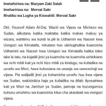
Imetafsiriwa na: Maryam Zaki Salah
Urithi wa Nasser
Imehaririwa na: Mervat Sakr
Mratibu wa Lugha ya Kiswahili: Mervat Sakr
Harakati ya Nasser kwa Vijana
Dkt. Youssef Adam Al-Dai, Waziri wa Vijana na Michezo wa
Habari
Sudan, alikutana katika maktaba katika makao makuu ya
wizara, wahitimu wa kundi la pili la Udhamini wa Nasser kwa
Kanuni na Masharti ya Udhamini wa
Uongozi wa Kimataifa, mkutano huo ulishughulikia kuanzisha
Nasser
Udhamini wa Nasser kwa Uongozi wa Kimataifa katika toleo
lake la tatu, na kujadili jinsi ya kuamsha na kuamsha ushirikiano
Udhamini wa Nasser
wa nchi mbili kati ya nchi hizo mbili za kindugu, na kufaidika na
uzoefu wa Misri, hasa kuhusiana na uwanja wa uwezeshaji wa
Nyaraka na Marejeleo
vijana. Pia walijadili jinsi ya kuhamisha uzoefu huu kwa vijana
wa Sudan, wakisisitiza haja ya kufaidika na itifaki iliyosainiwa
Waanzilishi
kati ya Misri na Jamhuri ya Sudan, pamoja na kuzungumza
kuhusu umuhimu wa kuanzisha kituo cha ukarabati wa viongozi
Raia wa ulimwengu mzima
vijana.