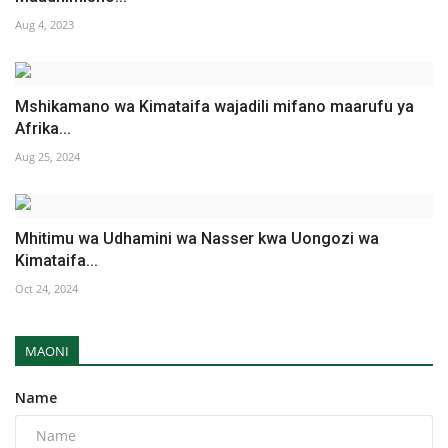
Aug 4, 2023
Mshikamano wa Kimataifa wajadili mifano maarufu ya
Afrika...
Aug 25, 2024
Mhitimu wa Udhamini wa Nasser kwa Uongozi wa
Kimataifa...
Oct 24, 2024
MAONI
Name