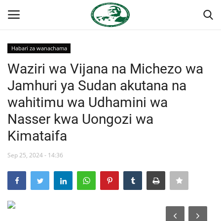
Habari za wanachama
Ingia
Kujiandikisha
Waziri wa Vijana na Michezo wa
Jamhuri ya Sudan akutana na
Nyumba
wahitimu wa Udhamini wa
Onyesho la Majaribio
Nasser kwa Uongozi wa
Kimataifa
Jukwaa la Nasser la Kimataifa
Sep 25, 2024 - 14:36
Wasiliana
Misri
Timu yetu