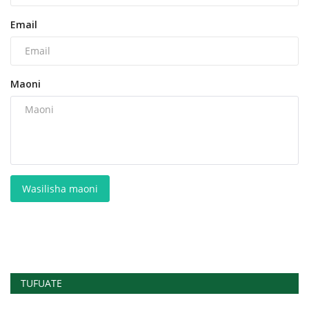
Email
Maoni
Wasilisha maoni
TUFUATE