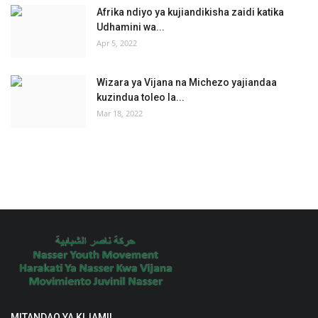
Afrika ndiyo ya kujiandikisha zaidi katika
Udhamini wa...
Apr 5, 2022
Wizara ya Vijana na Michezo yajiandaa
kuzindua toleo la...
Mar 18, 2022
MITANDAO YA KIJAMII