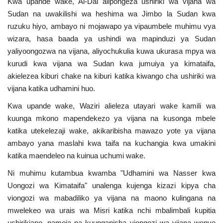
Kwa upande wake, Al-Dai alipongeza ushiriki wa vijana wa
Nyaraka
Sudan na uwakilishi wa heshima wa Jimbo la Sudan kwa
ruzuku hiyo, ambayo ni mojawapo ya vipaumbele muhimu vya
Nafasi
wizara, hasa baada ya ushindi wa mapinduzi ya Sudan
yaliyoongozwa na vijana, aliyochukulia kuwa ukurasa mpya wa
Washiriki
kurudi kwa vijana wa Sudan kwa jumuiya ya kimataifa,
akielezea kiburi chake na kiburi katika kiwango cha ushiriki wa
Video
vijana katika udhamini huo.
Kwa upande wake, Waziri alieleza utayari wake kamili wa
Maonyesho
kuunga mkono mapendekezo ya vijana na kusonga mbele
katika utekelezaji wake, akikaribisha mawazo yote ya vijana
Wadhamini
ambayo yana maslahi kwa taifa na kuchangia kwa umakini
katika maendeleo na kuinua uchumi wake.
Language
Ni muhimu kutambua kwamba "Udhamini wa Nasser kwa
English
Swahili
español
Uongozi wa Kimataifa" unalenga kujenga kizazi kipya cha
viongozi wa mabadiliko ya vijana na maono kulingana na
French
Arabic
mwelekeo wa urais wa Misri katika nchi mbalimbali kupitia
ushirikiano, pamoja na kuunganisha viongozi wa vijana wenye