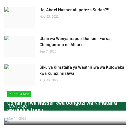
Je, Abdel Nasser aliipoteza Sudan?!!
Nov 23, 2022
Utalii wa Wanyamapori Duniani: Fursa,
Changamoto na Athari...
Sep 7, 2025
Siku ya Kimataifa ya Waathiriwa wa Kutoweka
kwa Kulazimishwa
Aug 30, 2022
Kundi la Nne
Udhamini wa Nasser kwa Uongozi wa Kimataifa
MATUKIO
wazindua fomu...
Mar 14, 2023