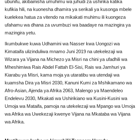
ubunifu, akibainisha umuhimu wa juhudi za ushirika katika
kufikia hili, na kuonesha dhamira ya serikali ya kusonga mbele
kuelekea hatua za vitendo na mikakati muhimu ili kuongeza
ufahamu wa dhana za uvumbuzi wa baadaye na mazingira ya
mazingira yetu.
Ikumbukwe kuwa Udhamini wa Nasser kwa Uongozi wa
Kimataifa ulizinduliwa mnamo Juni 2019 na utekelezaji wa
Wizara ya Vijana na Michezo ya Misri na chini ya ufadhili wa
Mheshimiwa Rais Abdel Fattah El-Sisi, Rais wa Jamhuri ya
Kiarabu ya Misri, kama moja ya utaratibu wa utendaji wa
kuamsha Dira ya Misri 2030, Kanuni Kumi za Mshikamano wa
Afro-Asian, Ajenda ya Afrika 2063, Malengo ya Maendeleo
Endelevu 2030, Mkakati wa Ushirikiano wa Kusini-Kusini wa
Umoja wa Mataifa, pamoja na utekelezaji wa Mpango wa Umoja
wa Afrika wa Uwekezaji kwenye Vijana na Mkataba wa Vijana
wa Afrika.