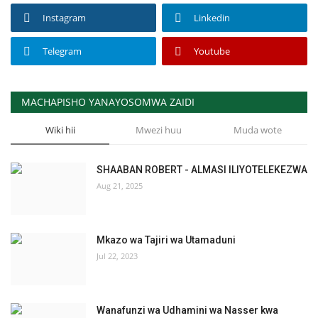
Instagram
Linkedin
Telegram
Youtube
MACHAPISHO YANAYOSOMWA ZAIDI
Wiki hii
Mwezi huu
Muda wote
SHAABAN ROBERT - ALMASI ILIYOTELEKEZWA
Aug 21, 2025
Mkazo wa Tajiri wa Utamaduni
Jul 22, 2023
Wanafunzi wa Udhamini wa Nasser kwa