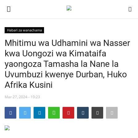
Habari za wanachama
Ingia
Kujiandikisha
Mhitimu wa Udhamini wa Nasser
kwa Uongozi wa Kimataifa
Nyumba
yaongoza Tamasha la Nane la
Jukwaa la Nasser la Kimataifa
Uvumbuzi kwenye Durban, Huko
Afrika Kusini
Wasiliana
Mar 27, 2024 - 19:23
Onyesho la Majaribio
Misri
Timu yetu