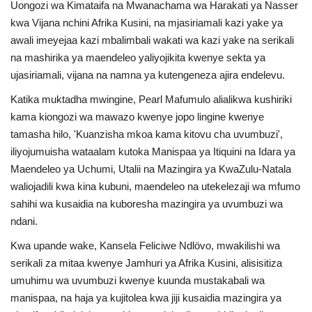
Uongozi wa Kimataifa na Mwanachama wa Harakati ya Nasser
Nyaraka
kwa Vijana nchini Afrika Kusini, na mjasiriamali kazi yake ya
awali imeyejaa kazi mbalimbali wakati wa kazi yake na serikali
Nafasi
na mashirika ya maendeleo yaliyojikita kwenye sekta ya
ujasiriamali, vijana na namna ya kutengeneza ajira endelevu.
Washiriki
Katika muktadha mwingine, Pearl Mafumulo alialikwa kushiriki
kama kiongozi wa mawazo kwenye jopo lingine kwenye
Video
tamasha hilo, 'Kuanzisha mkoa kama kitovu cha uvumbuzi',
iliyojumuisha wataalam kutoka Manispaa ya Itiquini na Idara ya
Maonyesho
Maendeleo ya Uchumi, Utalii na Mazingira ya KwaZulu-Natala
waliojadili kwa kina kubuni, maendeleo na utekelezaji wa mfumo
Wadhamini
sahihi wa kusaidia na kuboresha mazingira ya uvumbuzi wa
ndani.
Language
Kwa upande wake, Kansela Feliciwe Ndlövo, mwakilishi wa
English
Swahili
español
serikali za mitaa kwenye Jamhuri ya Afrika Kusini, alisisitiza
umuhimu wa uvumbuzi kwenye kuunda mustakabali wa
French
Arabic
manispaa, na haja ya kujitolea kwa jiji kusaidia mazingira ya