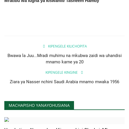
Mratibu wa lugha ya kiswahili/ Tasneem Hamdy
KIPENGELE KILICHOPITA
Bwawa la Juu...Mradi muhimu na mkubwa zaidi wa uhandisi
mnamo karne ya 20
KIPENGELE KINGINE
Ziara ya Nasser nchini Saudi Arabia mnamo mwaka 1956
MACHAPISHO YANAYOHUSIANA