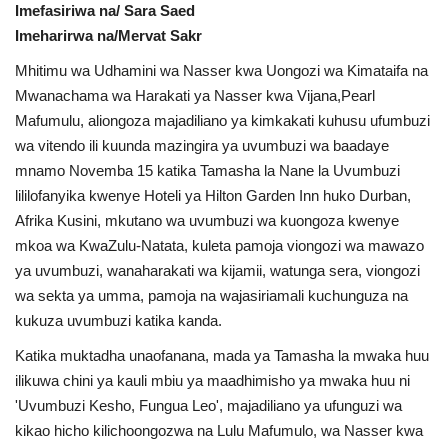
Imefasiriwa na/ Sara Saed
Urithi wa Nasser
Imeharirwa na/Mervat Sakr
Mhitimu wa Udhamini wa Nasser kwa Uongozi wa Kimataifa na
Habari
Mwanachama wa Harakati ya Nasser kwa Vijana,Pearl
Mafumulu, aliongoza majadiliano ya kimkakati kuhusu ufumbuzi
Harakati ya Nasser kwa Vijana
wa vitendo ili kuunda mazingira ya uvumbuzi wa baadaye
mnamo Novemba 15 katika Tamasha la Nane la Uvumbuzi
Udhamini wa Nasser
lililofanyika kwenye Hoteli ya Hilton Garden Inn huko Durban,
Afrika Kusini, mkutano wa uvumbuzi wa kuongoza kwenye
Kanuni na Masharti ya Udhamini wa
mkoa wa KwaZulu-Natata, kuleta pamoja viongozi wa mawazo
Nasser
ya uvumbuzi, wanaharakati wa kijamii, watunga sera, viongozi
wa sekta ya umma, pamoja na wajasiriamali kuchunguza na
Nyaraka na Marejeleo
kukuza uvumbuzi katika kanda.
Katika muktadha unaofanana, mada ya Tamasha la mwaka huu
Waanzilishi
ilikuwa chini ya kauli mbiu ya maadhimisho ya mwaka huu ni
'Uvumbuzi Kesho, Fungua Leo', majadiliano ya ufunguzi wa
Raia wa ulimwengu mzima
kikao hicho kilichoongozwa na Lulu Mafumulo, wa Nasser kwa