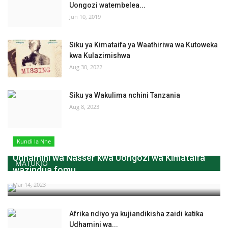
Uongozi watembelea...
Jun 10, 2019
Siku ya Kimataifa ya Waathiriwa wa Kutoweka
kwa Kulazimishwa
Aug 30, 2022
Siku ya Wakulima nchini Tanzania
Aug 8, 2023
Kundi la Nne
Udhamini wa Nasser kwa Uongozi wa Kimataifa
MATUKIO
wazindua fomu...
Mar 14, 2023
Afrika ndiyo ya kujiandikisha zaidi katika
Udhamini wa...