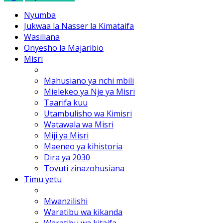
Nyumba
Jukwaa la Nasser la Kimataifa
Wasiliana
Onyesho la Majaribio
Misri
Mahusiano ya nchi mbili
Mielekeo ya Nje ya Misri
Taarifa kuu
Utambulisho wa Kimisri
Watawala wa Misri
Miji ya Misri
Maeneo ya kihistoria
Dira ya 2030
Tovuti zinazohusiana
Timu yetu
Mwanzilishi
Waratibu wa kikanda
Waratibu wa kitaifa