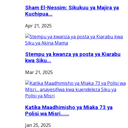
Sham El-Nessim: Sikukuu ya Majira ya
Kuchipua...
Apr 21, 2025
Stempu ya kwanza ya posta ya Kiarabu
kwa Siku...
Mar 21, 2025
Katika Maadhimisho ya Miaka 73 ya
Polisi wa Misri......
Jan 25, 2025