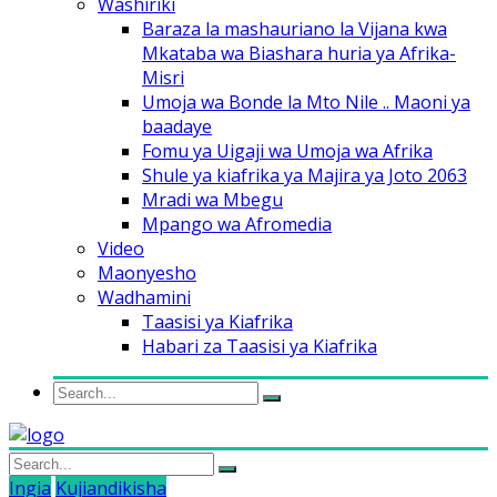
Washiriki
Baraza la mashauriano la Vijana kwa
Mkataba wa Biashara huria ya Afrika-
Misri
Umoja wa Bonde la Mto Nile .. Maoni ya
baadaye
Fomu ya Uigaji wa Umoja wa Afrika
Shule ya kiafrika ya Majira ya Joto 2063
Mradi wa Mbegu
Mpango wa Afromedia
Video
Maonyesho
Wadhamini
Taasisi ya Kiafrika
Habari za Taasisi ya Kiafrika
Ingia
Kujiandikisha