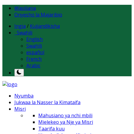
Wasiliana
Onyesho la Majaribio
Ingia
/
Kujiandikisha
Swahili
English
Swahili
español
French
Arabic
Nyumba
Jukwaa la Nasser la Kimataifa
Misri
Mahusiano ya nchi mbili
Mielekeo ya Nje ya Misri
Taarifa kuu