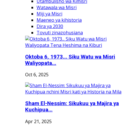
Utambulisho wa Kimisri
Watawala wa Misri
Miji ya Misri
Maeneo ya kihistoria
Dira ya 2030
Tovuti zinazohusiana
Oktoba 6, 1973... Siku Watu wa Misri
Waliyopata...
Oct 6, 2025
Sham El-Nessim: Sikukuu ya Majira ya
Kuchipua...
Apr 21, 2025