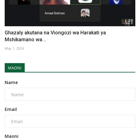
Ghazaly akutana na Viongozi wa Harakati ya
Mshikamano wa...
May 1, 2024
MAONI
Name
Email
Maoni