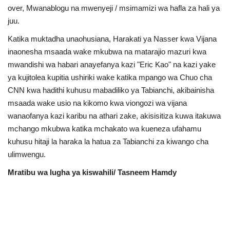
over, Mwanablogu na mwenyeji / msimamizi wa hafla za hali ya
juu.
Katika muktadha unaohusiana, Harakati ya Nasser kwa Vijana
inaonesha msaada wake mkubwa na matarajio mazuri kwa
mwandishi wa habari anayefanya kazi "Eric Kao" na kazi yake
ya kujitolea kupitia ushiriki wake katika mpango wa Chuo cha
CNN kwa hadithi kuhusu mabadiliko ya Tabianchi, akibainisha
msaada wake usio na kikomo kwa viongozi wa vijana
wanaofanya kazi karibu na athari zake, akisisitiza kuwa itakuwa
mchango mkubwa katika mchakato wa kueneza ufahamu
kuhusu hitaji la haraka la hatua za Tabianchi za kiwango cha
ulimwengu.
Mratibu wa lugha ya kiswahili/ Tasneem Hamdy