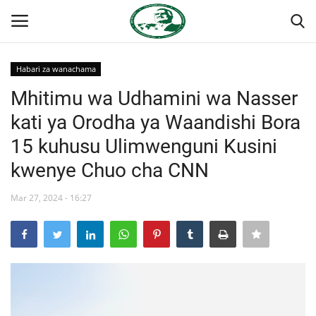
Habari za wanachama
Ingia
Kujiandikisha
Mhitimu wa Udhamini wa Nasser
kati ya Orodha ya Waandishi Bora
Nyumba
15 kuhusu Ulimwenguni Kusini
Jukwaa la Nasser la Kimataifa
kwenye Chuo cha CNN
Wasiliana
Mar 27, 2024 - 16:27
Onyesho la Majaribio
Misri
Timu yetu