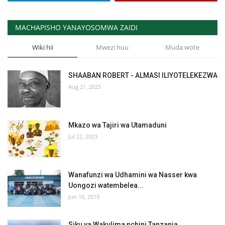
MACHAPISHO YANAYOSOMWA ZAIDI
Wiki hii
Mwezi huu
Muda wote
SHAABAN ROBERT - ALMASI ILIYOTELEKEZWA
Aug 21, 2025
Mkazo wa Tajiri wa Utamaduni
Jul 22, 2023
Wanafunzi wa Udhamini wa Nasser kwa
Uongozi watembelea...
Jun 10, 2019
Siku ya Wakulima nchini Tanzania