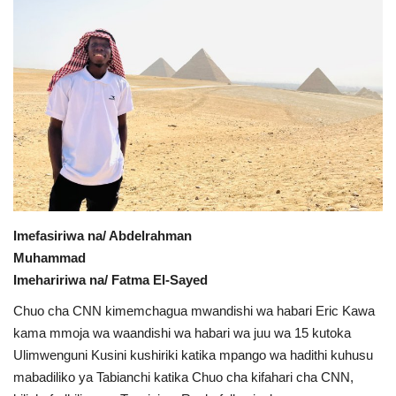
Urithi wa Nasser
Habari
Harakati ya Nasser kwa Vijana
Kanuni na Masharti ya Udhamini wa
Nasser
Udhamini wa Nasser
Imefasiriwa na/ Abdelrahman
Muhammad
Nyaraka na Marejeleo
Imehaririwa na/ Fatma El-Sayed
Chuo cha CNN kimemchagua mwandishi wa habari Eric Kawa
Waanzilishi
kama mmoja wa waandishi wa habari wa juu wa 15 kutoka
Ulimwenguni Kusini kushiriki katika mpango wa hadithi kuhusu
Raia wa ulimwengu mzima
mabadiliko ya Tabianchi katika Chuo cha kifahari cha CNN,