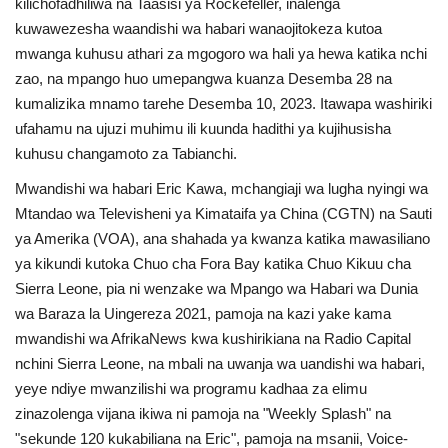
kilichofadhiliwa na Taasisi ya Rockefeller, inalenga
Nyaraka
kuwawezesha waandishi wa habari wanaojitokeza kutoa
mwanga kuhusu athari za mgogoro wa hali ya hewa katika nchi
Nafasi
zao, na mpango huo umepangwa kuanza Desemba 28 na
kumalizika mnamo tarehe Desemba 10, 2023. Itawapa washiriki
Washiriki
ufahamu na ujuzi muhimu ili kuunda hadithi ya kujihusisha
kuhusu changamoto za Tabianchi.
Video
Mwandishi wa habari Eric Kawa, mchangiaji wa lugha nyingi wa
Mtandao wa Televisheni ya Kimataifa ya China (CGTN) na Sauti
Maonyesho
ya Amerika (VOA), ana shahada ya kwanza katika mawasiliano
ya kikundi kutoka Chuo cha Fora Bay katika Chuo Kikuu cha
Wadhamini
Sierra Leone, pia ni wenzake wa Mpango wa Habari wa Dunia
wa Baraza la Uingereza 2021, pamoja na kazi yake kama
Language
mwandishi wa AfrikaNews kwa kushirikiana na Radio Capital
English
Swahili
español
nchini Sierra Leone, na mbali na uwanja wa uandishi wa habari,
yeye ndiye mwanzilishi wa programu kadhaa za elimu
French
Arabic
zinazolenga vijana ikiwa ni pamoja na "Weekly Splash" na
"sekunde 120 kukabiliana na Eric", pamoja na msanii, Voice-