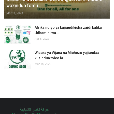
wazindua fomu...
Mar 14, 2023
Afrika ndiyo ya kujiandikisha zaidi katika
Udhamini wa...
Apr 5, 2022
Wizara ya Vijana na Michezo yajiandaa
kuzindua toleo la...
Mar 18, 2022