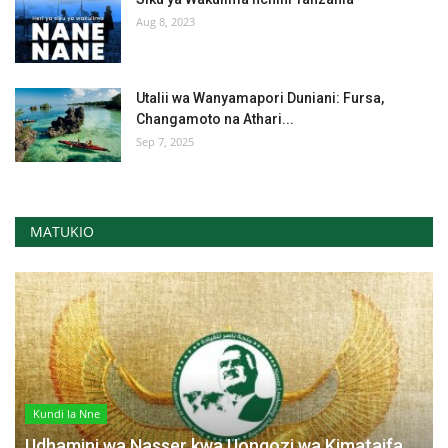
Aug 8, 2023
Utalii wa Wanyamapori Duniani: Fursa,
Changamoto na Athari...
Sep 7, 2025
MATUKIO
Kundi la Nne
Udhamini wa Nasser kwa Uongozi wa Kimataifa