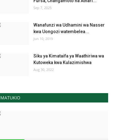
Fursa, Changamoto na Athari...
Sep 7, 2025
Wanafunzi wa Udhamini wa Nasser
kwa Uongozi watembelea...
Jun 10, 2019
Siku ya Kimataifa ya Waathiriwa wa
Kutoweka kwa Kulazimishwa
Aug 30, 2022
MATUKIO