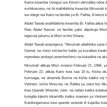
Kama kwamba Uongozi wa Kimisri ulimratibu ndoa il
mshikamano, na hii inathibitisha kwamba Nkrumah ki
wa ndege wa Kairo na familia ya Bi. Fathia, ili iwe
Abdel Tawab anathibitisha kwamba Bi. Fathia alitoa 
Rais Abdel Nasser na familia yake alipokuja Misr
ingezuia jukumu la Misri nchini Ghana.
Abdel Tawab anaongeza: “Nkrumah aliathirika sana
Gamal, na miezi michache kabla ya kuzaliwa kwak
mpendwa ambaye anamheshimu na kukadiria na akalificha
Nkrumah alikuja Misri mnamo Februari 21, 1966, ya
Februari 22, alikaa Kairo kwa saa 16 tu, Kisha 
kumuaga, na akaenda Burma na kisha katika mji m
Vietnam, kisha Moscow, na Ratiba ya ziara hizi ili
kwa Upande Wowote, ziwe na nafasi katika kutatua t
kuingilia kijeshi kikamilifu katika maeneo ya Vi
Kutofungamana kwa upande wowote ili kujaribu kutat