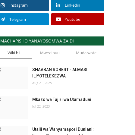
Instagram
Linkedin
Telegram
Youtube
MACHAPISHO YANAYOSOMWA ZAIDI
Wiki hii
Mwezi huu
Muda wote
SHAABAN ROBERT - ALMASI
ILIYOTELEKEZWA
Aug 21, 2025
Mkazo wa Tajiri wa Utamaduni
Jul 22, 2023
Utalii wa Wanyamapori Duniani: