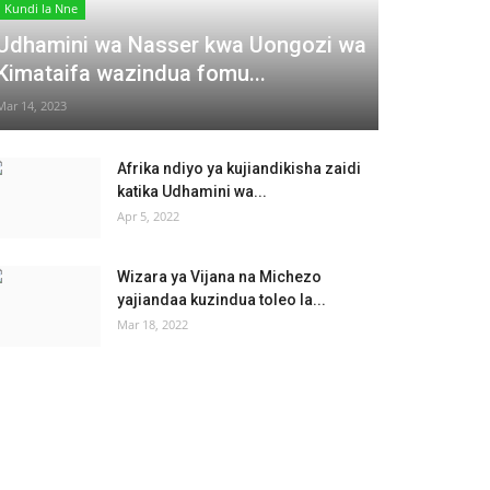
Kundi la Nne
Udhamini wa Nasser kwa Uongozi wa
Kimataifa wazindua fomu...
Mar 14, 2023
Afrika ndiyo ya kujiandikisha zaidi
katika Udhamini wa...
Apr 5, 2022
Wizara ya Vijana na Michezo
yajiandaa kuzindua toleo la...
Mar 18, 2022