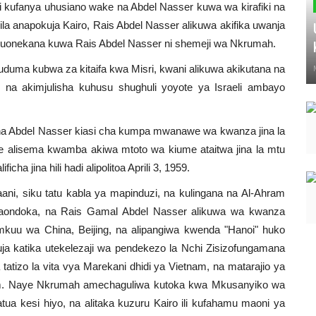
i kufanya uhusiano wake na Abdel Nasser kuwa wa kirafiki na
la anapokuja Kairo, Rais Abdel Nasser alikuwa akifika uwanja
ze kuonekana kuwa Rais Abdel Nasser ni shemeji wa Nkrumah.
huduma kubwa za kitaifa kwa Misri, kwani alikuwa akikutana na
i na akimjulisha kuhusu shughuli yoyote ya Israeli ambayo
 na Abdel Nasser kiasi cha kumpa mwanawe wa kwanza jina la
e alisema kwamba akiwa mtoto wa kiume ataitwa jina la mtu
 jina hili hadi alipolitoa Aprili 3, 1959.
ani, siku tatu kabla ya mapinduzi, na kulingana na Al-Ahram
akaondoka, na Rais Gamal Abdel Nasser alikuwa wa kwanza
kuu wa China, Beijing, na alipangiwa kwenda "Hanoi" huko
kuja katika utekelezaji wa pendekezo la Nchi Zisizofungamana
atizo la vita vya Marekani dhidi ya Vietnam, na matarajio ya
etnam. Naye Nkrumah amechaguliwa kutoka kwa Mkusanyiko wa
ua kesi hiyo, na alitaka kuzuru Kairo ili kufahamu maoni ya