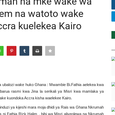
umah na mke wake wa
alem na watoto wake
cra kuelekea Kairo
na ubalozi wake huko Ghana : Mwambie Bi.Fathia aelekea kwa
barua rasmi kwa Jina la serikali ya Misri kwa mamlaka ya
wake kuondoka Accra kisha waelekee Kairo.
pinduzi ya kijeshi mara moja dhidi ya Rais wa Ghana Nkrumah
 ni Fathia Rizk Halim , bibi wa Misri aliyeolewa na Nkrumah