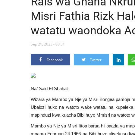
Rais wa Ghana Nkr
Misri Fathia Rizk H
watatu waondoka Ac
Sep 21, 2023 - 00:31
Facebook
Twitter
Na/ Said El Shahat
Wizara ya Mambo ya Nje ya Misri iliongea pamoja 
Ubalozi huko na watoto wake watatu na kupeleka 
mapinduzi kwa kuacha Bibi huyo Mmisri na watoto 
Mambo ya Nje ya Misri ilitoa barua hii baada ya ma
mnamo Februari 24,1966 na Bibi huyo aliyekusudiwa