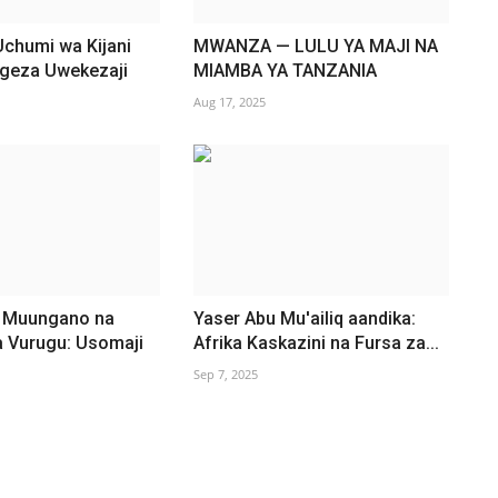
Uchumi wa Kijani
MWANZA — LULU YA MAJI NA
ngeza Uwekezaji
MIAMBA YA TANZANIA
Aug 17, 2025
 Muungano na
Yaser Abu Mu'ailiq aandika:
a Vurugu: Usomaji
Afrika Kaskazini na Fursa za...
Sep 7, 2025