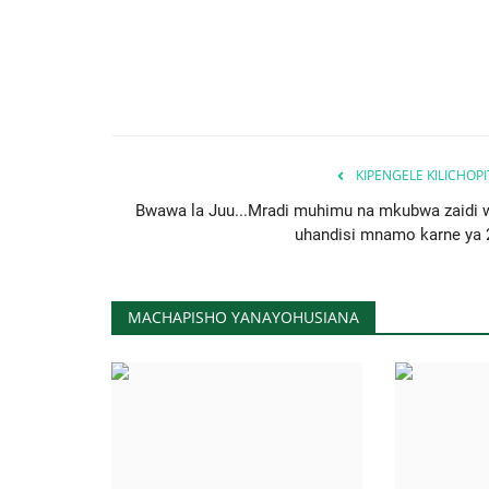
KIPENGELE KILICHOP
Bwawa la Juu...Mradi muhimu na mkubwa zaidi 
uhandisi mnamo karne ya 
MACHAPISHO YANAYOHUSIANA