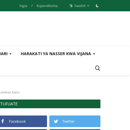
Ingia
/
Kujiandikisha
Swahili
BARI
HARAKATI YA NASSER KWA VIJANA
uelekea Kairo
TUFUATE
Facebook
Twitter