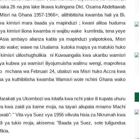
ka 26 na jina lake likawa
kulingana Dkt. Osama Abdeltawab
isri na Ghana 1957-1966>, alithibitisha kwamba hali ya Bi.
zi wa kimisri mara baada ya mapinduzi ; kwani alitoa huduma
 ya kimisri iliona kwamba ni wajibu wake kumlinda, tena yeye
sia ambayo alianza kabla ya mapinduzi yalipotokea, Misri
atoto wake; wawe na Usalama kutoka mapya ya matukio huko
misri uliloshughulikia ni Kuwaangalia kwa ukaribu wamisri
 kubwa ya wamisri iliyojumuisha walimu wengi, maprofesa
o mchana wa Februari 24, ubalozi wa Misri huko Accra kwa
ua ya kuthibitisha kwamba Wamisri wote nchini Ghana wako
rakati ya Ukombozi wa kitaifa kwa nchi yake ili kupata uhuru
a kwa zaidi ya karne moja, na tayari aliupata mnamo Machi
awab": " Vita vya Suez vya 1956 vilivuta hisia za Nkrumah kwa
i ya tukio moja, akisema: "Baada ya Suez, sote tuligundua
ikia.