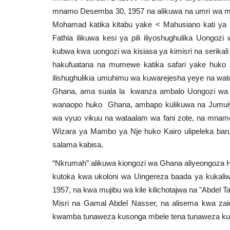
mnamo Desemba 30, 1957 na alikuwa na umri wa mia
Mohamad katika kitabu yake < Mahusiano kati ya M
Fathia ilikuwa kesi ya pili iliyoshughulika Uongo
kubwa kwa uongozi wa kisiasa ya kimisri na serikali
hakufuatana na mumewe katika safari yake huko A
ilishughulikia umuhimu wa kuwarejesha yeye na w
Ghana, ama suala la kwanza ambalo Uongozi wa ki
wanaopo huko Ghana, ambapo kulikuwa na Jumuiya
wa vyuo vikuu na wataalam wa fani zote, na mnam
Wizara ya Mambo ya Nje huko Kairo ulipeleka bar
salama kabisa.
“Nkrumah” alikuwa kiongozi wa Ghana aliyeongoza Ha
kutoka kwa ukoloni wa Uingereza baada ya kukaliw
1957, na kwa mujibu wa kile kilichotajwa na "Abdel T
Misri na Gamal Abdel Nasser, na alisema kwa zaid
kwamba tunaweza kusonga mbele tena tunaweza kuf