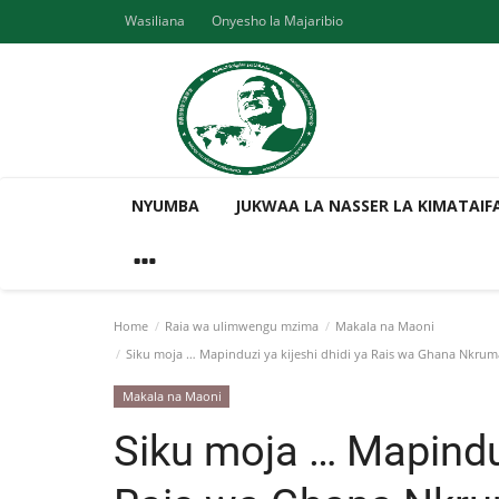
Wasiliana
Onyesho la Majaribio
NYUMBA
JUKWAA LA NASSER LA KIMATAIF
Home
Raia wa ulimwengu mzima
Makala na Maoni
Siku moja … Mapinduzi ya kijeshi dhidi ya Rais wa Ghana Nkru
Makala na Maoni
Siku moja … Mapinduz