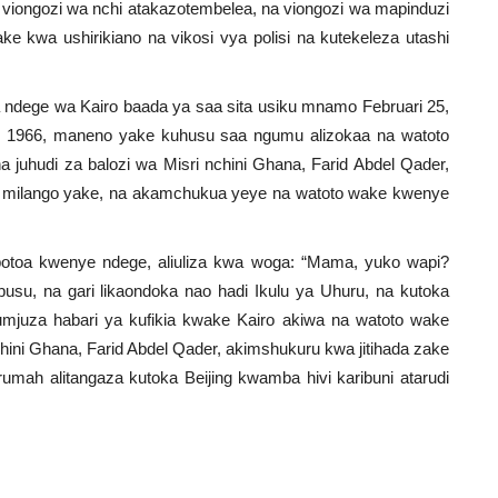
viongozi wa nchi atakazotembelea, na viongozi wa mapinduzi
ke kwa ushirikiano na vikosi vya polisi na kutekeleza utashi
a ndege wa Kairo baada ya saa sita usiku mnamo Februari 25,
i 26, 1966, maneno yake kuhusu saa ngumu alizokaa na watoto
a juhudi za balozi wa Misri nchini Ghana, Farid Abdel Qader,
ye milango yake, na akamchukua yeye na watoto wake kwenye
potoa kwenye ndege, aliuliza kwa woga: “Mama, yuko wapi?
, na gari likaondoka nao hadi Ikulu ya Uhuru, na kutoka
uza habari ya kufikia kwake Kairo akiwa na watoto wake
chini Ghana, Farid Abdel Qader, akimshukuru kwa jitihada zake
mah alitangaza kutoka Beijing kwamba hivi karibuni atarudi