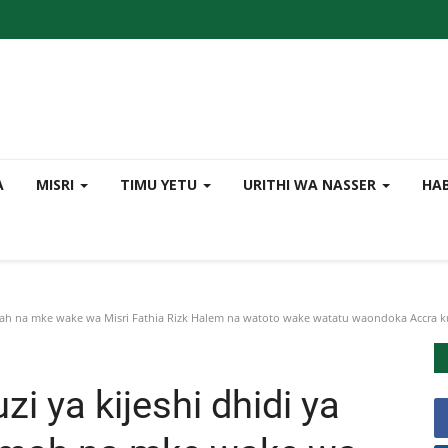
A
MISRI
TIMU YETU
URITHI WA NASSER
HA
mah na mke wake wa Misri Fathia Rizk Halem na watoto wake watatu waondoka Accra k
i ya kijeshi dhidi ya