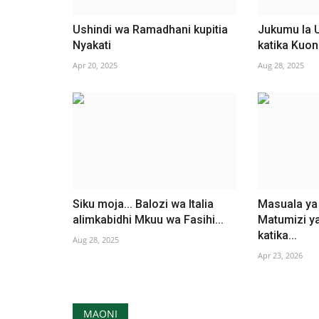
Ushindi wa Ramadhani kupitia
Jukumu la 
Nyakati
katika Kuo
Apr 20, 2025
Aug 28, 2025
Siku moja... Balozi wa Italia
Masuala ya
alimkabidhi Mkuu wa Fasihi...
Matumizi y
katika...
Aug 28, 2025
Apr 23, 2026
MAONI