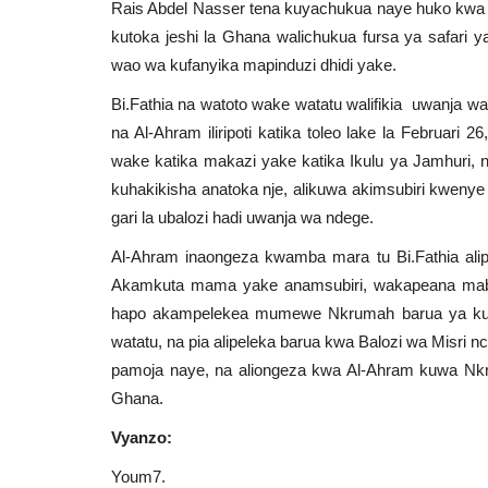
Rais Abdel Nasser tena kuyachukua naye huko kwa 
kutoka jeshi la Ghana walichukua fursa ya safari ya
wao wa kufanyika mapinduzi dhidi yake.
Bi.Fathia na watoto wake watatu walifikia uwanja w
na Al-Ahram iliripoti katika toleo lake la Februar
wake katika makazi yake katika Ikulu ya Jamhuri, n
kuhakikisha anatoka nje, alikuwa akimsubiri kwen
gari la ubalozi hadi uwanja wa ndege.
Al-Ahram inaongeza kwamba mara tu Bi.Fathia ali
Akamkuta mama yake anamsubiri, wakapeana mabusu
hapo akampelekea mumewe Nkrumah barua ya kumj
watatu, na pia alipeleka barua kwa Balozi wa Misri n
pamoja naye, na aliongeza kwa Al-Ahram kuwa Nkru
Ghana.
Vyanzo:
Youm7.