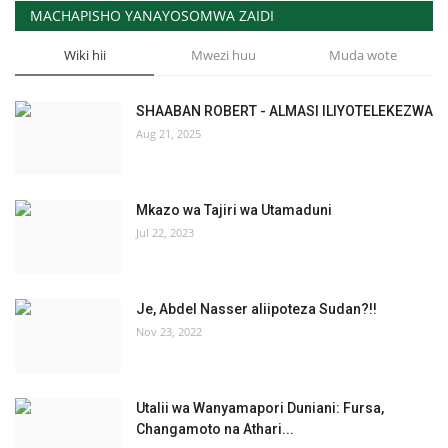
MACHAPISHO YANAYOSOMWA ZAIDI
Wiki hii
Mwezi huu
Muda wote
SHAABAN ROBERT - ALMASI ILIYOTELEKEZWA
Aug 21, 2025
Mkazo wa Tajiri wa Utamaduni
Jul 22, 2023
Je, Abdel Nasser aliipoteza Sudan?!!
Nov 23, 2022
Utalii wa Wanyamapori Duniani: Fursa,
Changamoto na Athari...