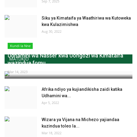
Sep 7, 2025
Siku ya Kimataifa ya Waathiriwa wa Kutoweka
kwa Kulazimishwa
Aug 30, 2022
Kundi la Nne
Udhamini wa Nasser kwa Uongozi wa Kimataifa
MATUKIO
wazindua fomu...
Mar 14, 2023
Afrika ndiyo ya kujiandikisha zaidi katika
Udhamini wa...
Apr 5, 2022
Wizara ya Vijana na Michezo yajiandaa
kuzindua toleo la...
Mar 18, 2022