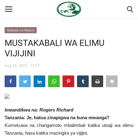
Makala na Maoni
Ingia
Kujiandikisha
MUSTAKABALI WA ELIMU
VIJIJINI
Nyumba
Aug 24, 2025 - 12:17
Jukwaa la Nasser la Kimataifa
Wasiliana
Onyesho la Majaribio
Imeandikwa na: Rogers Richard
Misri
Tanzania: Je, hatua zinapigwa na kuna mwanga?
Kumekuwa na changamoto mbalimbali katika utoaji wa elimu
Timu yetu
Tanzania, hasa katika mazingira ya vijijini.