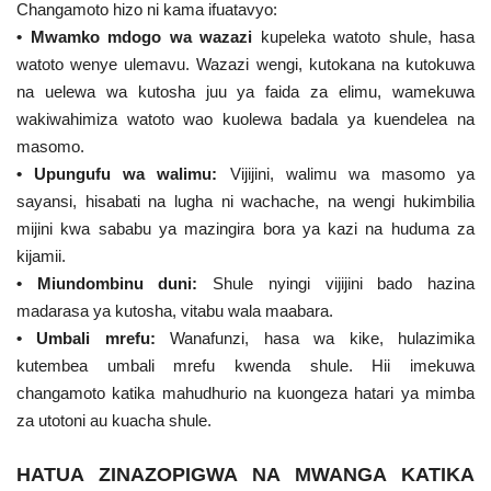
Changamoto hizo ni kama ifuatavyo:
• Mwamko mdogo wa wazazi
kupeleka watoto shule, hasa
Urithi wa Nasser
watoto wenye ulemavu. Wazazi wengi, kutokana na kutokuwa
na uelewa wa kutosha juu ya faida za elimu, wamekuwa
Habari
wakiwahimiza watoto wao kuolewa badala ya kuendelea na
masomo.
Harakati ya Nasser kwa Vijana
• Upungufu wa walimu:
Vijijini, walimu wa masomo ya
sayansi, hisabati na lugha ni wachache, na wengi hukimbilia
Kanuni na Masharti ya Udhamini wa
mijini kwa sababu ya mazingira bora ya kazi na huduma za
Nasser
kijamii.
• Miundombinu duni:
Shule nyingi vijijini bado hazina
Udhamini wa Nasser
madarasa ya kutosha, vitabu wala maabara.
• Umbali mrefu:
Wanafunzi, hasa wa kike, hulazimika
Nyaraka na Marejeleo
kutembea umbali mrefu kwenda shule. Hii imekuwa
changamoto katika mahudhurio na kuongeza hatari ya mimba
Waanzilishi
za utotoni au kuacha shule.
Raia wa ulimwengu mzima
HATUA ZINAZOPIGWA NA MWANGA KATIKA