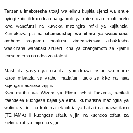
Tanzania imeboresha utoaji wa elimu kupitia ujenzi wa shule
nyingi zaidi ili kuondoa changamoto ya kutembea umbali mrefu
kwa wanafunzi na kuweka mazingira rafiki ya kujifunzia.
Kumekuwa pia na
uhamasishaji wa elimu ya wasichana
,
ambapo programu maalumu zimeanzishwa kuhakikisha
wasichana wanabaki shuleni licha ya changamoto za kijamii
kama mimba na ndoa za utotoni.
Mashirika yasiyo ya kiserikali yamekuwa mstari wa mbele
kutoa misaada ya vitabu, madaftari, taulo za kike na hata
kujenga madarasa vijijini.
Kwa mujibu wa Wizara ya Elimu nchini Tanzania, serikali
itaendelea kuongeza bajeti ya elimu, kuimarisha mazingira ya
walimu vijijini, na kutumia teknolojia ya habari na mawasiliano
(TEHAMA) ili kuongeza ufaulu vijijini na kuondoa tofauti za
kielimu kati ya mijini na vijijini.