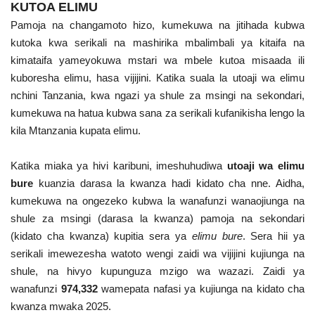
KUTOA ELIMU
Nyaraka
Pamoja na changamoto hizo, kumekuwa na jitihada kubwa
kutoka kwa serikali na mashirika mbalimbali ya kitaifa na
Nafasi
kimataifa yameyokuwa mstari wa mbele kutoa misaada ili
kuboresha elimu, hasa vijijini. Katika suala la utoaji wa elimu
Washiriki
nchini Tanzania, kwa ngazi ya shule za msingi na sekondari,
kumekuwa na hatua kubwa sana za serikali kufanikisha lengo la
Video
kila Mtanzania kupata elimu.
Maonyesho
Katika miaka ya hivi karibuni, imeshuhudiwa
utoaji wa elimu
bure
kuanzia darasa la kwanza hadi kidato cha nne. Aidha,
Wadhamini
kumekuwa na ongezeko kubwa la wanafunzi wanaojiunga na
shule za msingi (darasa la kwanza) pamoja na sekondari
Language
(kidato cha kwanza) kupitia sera ya
elimu bure
. Sera hii ya
serikali imewezesha watoto wengi zaidi wa vijijini kujiunga na
English
Swahili
español
shule, na hivyo kupunguza mzigo wa wazazi. Zaidi ya
French
Arabic
wanafunzi
974,332
wamepata nafasi ya kujiunga na kidato cha
kwanza mwaka 2025.