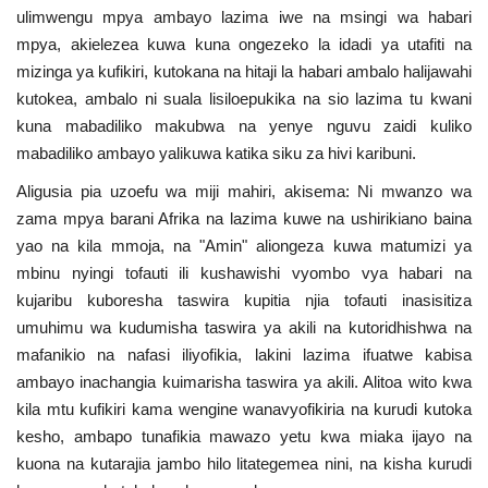
ulimwengu mpya ambayo lazima iwe na msingi wa habari
mpya, akielezea kuwa kuna ongezeko la idadi ya utafiti na
mizinga ya kufikiri, kutokana na hitaji la habari ambalo halijawahi
kutokea, ambalo ni suala lisiloepukika na sio lazima tu kwani
kuna mabadiliko makubwa na yenye nguvu zaidi kuliko
mabadiliko ambayo yalikuwa katika siku za hivi karibuni.
Aligusia pia uzoefu wa miji mahiri, akisema: Ni mwanzo wa
zama mpya barani Afrika na lazima kuwe na ushirikiano baina
yao na kila mmoja, na "Amin" aliongeza kuwa matumizi ya
mbinu nyingi tofauti ili kushawishi vyombo vya habari na
kujaribu kuboresha taswira kupitia njia tofauti inasisitiza
umuhimu wa kudumisha taswira ya akili na kutoridhishwa na
mafanikio na nafasi iliyofikia, lakini lazima ifuatwe kabisa
ambayo inachangia kuimarisha taswira ya akili. Alitoa wito kwa
kila mtu kufikiri kama wengine wanavyofikiria na kurudi kutoka
kesho, ambapo tunafikia mawazo yetu kwa miaka ijayo na
kuona na kutarajia jambo hilo litategemea nini, na kisha kurudi