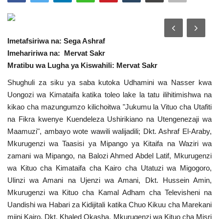
Urithi wa Nasser
Imetafsiriwa na: Sega Ashraf
Habari
Imehaririwa na: Mervat Sakr
Mratibu wa Lugha ya Kiswahili: Mervat Sakr
Harakati ya Nasser kwa Vijana
Shughuli za siku ya saba kutoka Udhamini wa Nasser kwa
Kanuni na Masharti ya Udhamini wa
Uongozi wa Kimataifa katika toleo lake la tatu ilihitimishwa na
Nasser
kikao cha mazungumzo kilichoitwa "Jukumu la Vituo cha Utafiti
na Fikra kwenye Kuendeleza Ushirikiano na Utengenezaji wa
Udhamini wa Nasser
Maamuzi", ambayo wote wawili walijadili; Dkt. Ashraf El-Araby,
Mkurugenzi wa Taasisi ya Mipango ya Kitaifa na Waziri wa
Nyaraka na Marejeleo
zamani wa Mipango, na Balozi Ahmed Abdel Latif, Mkurugenzi
wa Kituo cha Kimataifa cha Kairo cha Utatuzi wa Migogoro,
Waanzilishi
Ulinzi wa Amani na Ujenzi wa Amani, Dkt. Hussein Amin,
Mkurugenzi wa Kituo cha Kamal Adham cha Televisheni na
Raia wa ulimwengu mzima
Uandishi wa Habari za Kidijitali katika Chuo Kikuu cha Marekani
mjini Kairo, Dkt. Khaled Okasha, Mkurugenzi wa Kituo cha Misri