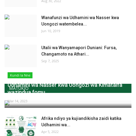
Aug 30, 2022
Wanafunzi wa Udhamini wa Nasser kwa
Uongozi watembelea...
Jun 10, 2019
Utalii wa Wanyamapori Duniani: Fursa,
Changamoto na Athari...
Sep 7, 2025
Kundi la Nne
Udhamini wa Nasser kwa Uongozi wa Kimataifa
MATUKIO
wazindua fomu...
Mar 14, 2023
Afrika ndiyo ya kujiandikisha zaidi katika
Udhamini wa...
Apr 5, 2022