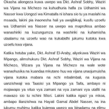
Okasha aliongeza kuwa uwepo wa Dkt. Ashraf Sobhy, Waziri
wa Vijana na Michezo na kuhudhuria hafla za Udhamini wa
Nasser kwa Uongozi wa Kimataifa ni ishara sio tu ya maslahi na
msaada, lakini pia inaonesha hali ya uwajibikaji, kusifu uzoefu
wa Udhamini wa Nasser na uwepo wa maprofesa ambao
wanashiriki na kuzungumza na washiriki na kuhamisha
utaalamu na uzoefu wao na kukabidhi jukumu kutoka kwa
uzoefu kwa vijana.
Katika hotuba yake, Dkt. Ashraf El-Araby, aliyekuwa Waziri wa
Mipango, alimshukuru Dkt. Ashraf Sobhy, Waziri wa Vijana na
Michezo, Wizara ya Vijana na Michezo na wale wote
wanaohusika na kuandaa mkutano huu wa vijana unaojumuisha
vijana kutoka mabara na nchi mbalimbali, na kugusia
uanzishwaji wa Taasisi ya Mipango ya Taifa, ambayo ni
mojawapo ya vituo vya zamani na vya zamani vya utafiti na
mawazo sio tu nchini Misri. Lakini katika ngazi ya mkoa,
ambapo ilianzishwa na Hayati Gamal Abdel Nasser, na ina
jukumu muhimu katika kujenga uwezo wa binadamu na elimu