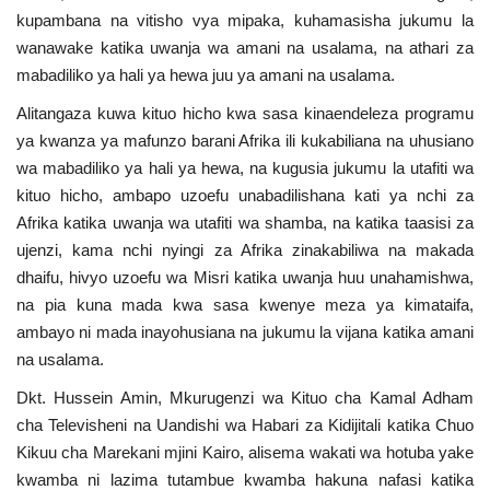
kupambana na vitisho vya mipaka, kuhamasisha jukumu la
wanawake katika uwanja wa amani na usalama, na athari za
mabadiliko ya hali ya hewa juu ya amani na usalama.
Alitangaza kuwa kituo hicho kwa sasa kinaendeleza programu
ya kwanza ya mafunzo barani Afrika ili kukabiliana na uhusiano
wa mabadiliko ya hali ya hewa, na kugusia jukumu la utafiti wa
kituo hicho, ambapo uzoefu unabadilishana kati ya nchi za
Afrika katika uwanja wa utafiti wa shamba, na katika taasisi za
ujenzi, kama nchi nyingi za Afrika zinakabiliwa na makada
dhaifu, hivyo uzoefu wa Misri katika uwanja huu unahamishwa,
na pia kuna mada kwa sasa kwenye meza ya kimataifa,
ambayo ni mada inayohusiana na jukumu la vijana katika amani
na usalama.
Dkt. Hussein Amin, Mkurugenzi wa Kituo cha Kamal Adham
cha Televisheni na Uandishi wa Habari za Kidijitali katika Chuo
Kikuu cha Marekani mjini Kairo, alisema wakati wa hotuba yake
kwamba ni lazima tutambue kwamba hakuna nafasi katika