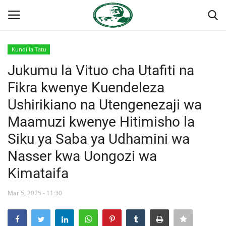
Kundi la Tatu
Ingia
Kujiandikisha
Jukumu la Vituo cha Utafiti na
Fikra kwenye Kuendeleza
Nyumba
Ushirikiano na Utengenezaji wa
Jukwaa la Nasser la Kimataifa
Maamuzi kwenye Hitimisho la
Siku ya Saba ya Udhamini wa
Wasiliana
Nasser kwa Uongozi wa
Onyesho la Majaribio
Kimataifa
Misri
Mar 5, 2025 - 11:30
Timu yetu