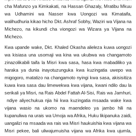
Nyaraka
cha Mafunzo ya Kimkakati, na Hassan Ghazaly, Mratibu Mkuu
wa Udhamini wa Nasser kwa Uongozi wa Kimataifa,
Nafasi
walihudhuria kikao hicho Dkt. Ashraf Sobhy, Waziri wa Vijana na
Michezo, na kikundi cha viongozi wa Wizara ya Vijana na
Washiriki
Michezo.
Kwa upande wake, Dkt. Khaled Okasha alieleza kuwa uongozi
Video
wa kisiasa una usomaji wa kina wa ukubwa wa changamoto
zinazolikabili taifa la Misri kwa sasa, hasa kwa mabadiliko ya
Maonyesho
haraka ya dunia inayotuzunguka kwa kuzingatia uwepo wa
migogoro, matatizo na changamoto nyingi kwa sasa, akisisitiza
Wadhamini
kuwa kwa sasa dau limewekwa kwa vijana, kwani ndilo dau la
serikali ya Misri, na Rais Abdel Fattah Al-Sisi, Rais wa Jamhuri,
Language
ndiye aliyechukua njia hii kwa kuzingatia msaada wake kwa
vijana wasio na ukomo na maendeleo ya jambo hili na
English
Swahili
español
kupanuliwa na urais wa Umoja wa Afrika, Huku likipanuka zaidi,
French
Arabic
uangalizi na msaada wa rais wa Misri haukuishia kwa vijana wa
Misri pekee, bali uliwajumuisha vijana wa Afrika kwa ujumla,