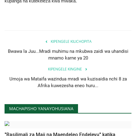
kupanga na kutekeleza kwa mwaka.
KIPENGELE KILICHOPITA
Bwawa la Juu...Mradi muhimu na mkubwa zaidi wa uhandisi
mnamo karne ya 20
KIPENGELE KINGINE
Umoja wa Mataifa wazindua mradi wa kuzisaidia nchi 8 za
Afrika kuwezesha eneo huru...
MACHAPISHO YANAYOHUSIANA
"Rasilimali za Maji na Maendeleo Endelevu" katika