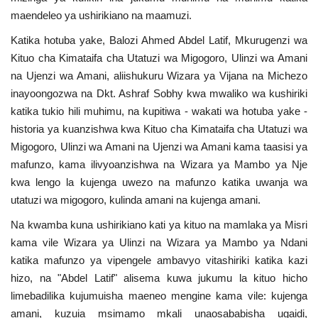
maendeleo ya ushirikiano na maamuzi.
Katika hotuba yake, Balozi Ahmed Abdel Latif, Mkurugenzi wa
Kituo cha Kimataifa cha Utatuzi wa Migogoro, Ulinzi wa Amani
na Ujenzi wa Amani, aliishukuru Wizara ya Vijana na Michezo
inayoongozwa na Dkt. Ashraf Sobhy kwa mwaliko wa kushiriki
katika tukio hili muhimu, na kupitiwa - wakati wa hotuba yake -
historia ya kuanzishwa kwa Kituo cha Kimataifa cha Utatuzi wa
Migogoro, Ulinzi wa Amani na Ujenzi wa Amani kama taasisi ya
mafunzo, kama ilivyoanzishwa na Wizara ya Mambo ya Nje
kwa lengo la kujenga uwezo na mafunzo katika uwanja wa
utatuzi wa migogoro, kulinda amani na kujenga amani.
Na kwamba kuna ushirikiano kati ya kituo na mamlaka ya Misri
kama vile Wizara ya Ulinzi na Wizara ya Mambo ya Ndani
katika mafunzo ya vipengele ambavyo vitashiriki katika kazi
hizo, na "Abdel Latif" alisema kuwa jukumu la kituo hicho
limebadilika kujumuisha maeneo mengine kama vile: kujenga
amani, kuzuia msimamo mkali unaosababisha ugaidi,