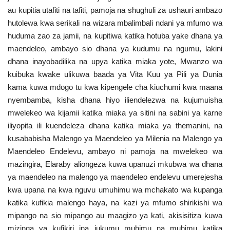
au kupitia utafiti na tafiti, pamoja na shughuli za ushauri ambazo
hutolewa kwa serikali na wizara mbalimbali ndani ya mfumo wa
huduma zao za jamii, na kupitiwa katika hotuba yake dhana ya
maendeleo, ambayo sio dhana ya kudumu na ngumu, lakini
dhana inayobadilika na upya katika miaka yote, Mwanzo wa
kuibuka kwake ulikuwa baada ya Vita Kuu ya Pili ya Dunia
kama kuwa mdogo tu kwa kipengele cha kiuchumi kwa maana
nyembamba, kisha dhana hiyo iliendelezwa na kujumuisha
mwelekeo wa kijamii katika miaka ya sitini na sabini ya karne
iliyopita ili kuendeleza dhana katika miaka ya themanini, na
kusababisha Malengo ya Maendeleo ya Milenia na Malengo ya
Maendeleo Endelevu, ambayo ni pamoja na mwelekeo wa
mazingira, Elaraby aliongeza kuwa upanuzi mkubwa wa dhana
ya maendeleo na malengo ya maendeleo endelevu umerejesha
kwa upana na kwa nguvu umuhimu wa mchakato wa kupanga
katika kufikia malengo haya, na kazi ya mfumo shirikishi wa
mipango na sio mipango au maagizo ya kati, akisisitiza kuwa
mizinga ya kufikiri ina jukumu muhimu na muhimu katika