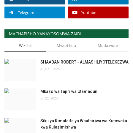
Telegram
Youtube
MACHAPISHO YANAYOSOMWA ZAIDI
Wiki hii
Mwezi huu
Muda wote
SHAABAN ROBERT - ALMASI ILIYOTELEKEZWA
Aug 21, 2025
Mkazo wa Tajiri wa Utamaduni
Jul 22, 2023
Siku ya Kimataifa ya Waathiriwa wa Kutoweka
kwa Kulazimishwa