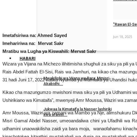
Mar 16, 2026
"Rawan El-Sei
Imetafsiriwa na: Ahmed Sayed
Jun 18, 2025
Imehaririwa na: Mervat Sakr
Mratibu wa Lugha ya Kiswahili: Mervat Sakr
HABARI
Wizara ya Vijana na Michezo ilihitimisha shughuli za siku ya pili 
Rais Abdel Fattah El-Sisi, Rais wa Jamhuri, na kikao cha mazung
Mwakilishi wa Vijana wa Bara: Mmisri
31 hadi Juni 17, 2022 katika Nyumba ya Mamlaka ya Uhandisi huko
Akabidhi...
Kikao cha mazungumzo mwishoni mwa siku ya pili ya Udhamini wa N
Nov 30, 2025
Ushirikiano wa Kimataifa", mwenyeji Amr Moussa, Waziri wa zama
Jukwaa la Kimataifa la Nasser lashiriki
Amr Moussa, Waziri wa zamani wa Mambo ya Nje, alimshukuru Dkt. 
kwa ufanisi...
Misri Gamal Abdel Nasser, umeoandaliwa chini ya Ufadhili wa Rai
Nov 15, 2025
udhamini unaowakilisha zaidi ya bara moja, wanaofahamu kinacho
kinachotokea kitaathiri mustakabali wa dunia na mustakabali wa du