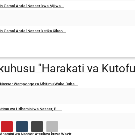
is Gamal Abdel Nasser kwa Mji wa...
is Gamal Abdel Nasser katika Kikao...
tika hitimisho la siku ya pili ya Udhamini wa Nasser kwa Uongozi wa Kimataifa
kuhusu "Harakati ya Kuto
la siku ya pili ya Udhamin
 Nasser Wampongeza Mhitimu Wake Buba...
itimu wa Udhamini wa Nasser, Bi....
dhamini wa Nasser Ateuliwa kuwa Waziri...