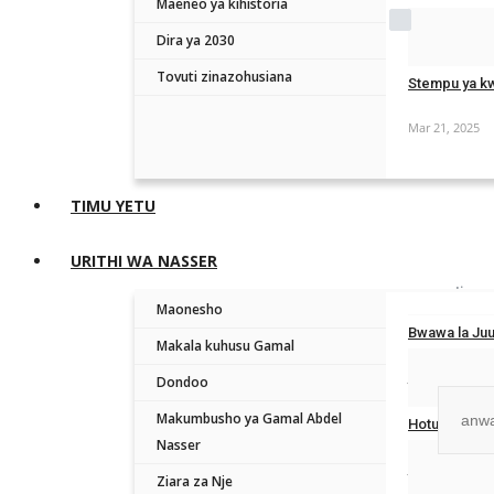
Maeneo ya kihistoria
Remembe
Mar 22, 2025
Dira ya 2030
Tovuti zinazohusiana
Stempu ya kw
Mar 21, 2025
Forgot Passwo
TIMU YETU
URITHI WA NASSER
Jiung
Maonesho
masas
Bwawa la Juu
Makala kuhusu Gamal
Jan 9, 2026
Dondoo
Makumbusho ya Gamal Abdel
Hotuba ya Ra
Nasser
No, than
Jun 18, 2025
Ziara za Nje