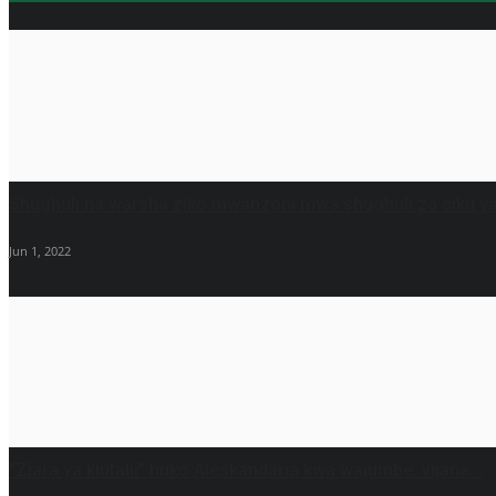
Shughuli na warsha ziko mwanzoni mwa shughuli za siku ya.
Jun 1, 2022
"Ziara ya kiutalii" huko Aleskandaria kwa wajumbe vijana...