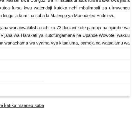
wa Nasser kwa Uongozi wa Kimataifa unatoa fursa sawa kwa jinsia
utoa fursa kwa watendaji kutoka nchi mbalimbali za ulimwengu
a na lengo la kumi na saba la Malengo ya Maendeleo Endelevu.
vijana wanaowakilisha nchi za 73 duniani kote pamoja na ujumbe wa
 wa Vijana wa Harakati ya Kutofungamana na Upande Wowote, wakuu
oja na wanachama wa vyama vya kitaaluma, pamoja na wataalamu wa
we katika maeneo saba