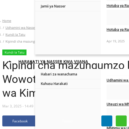
Hotuba ya Ra
Jamii ya Nasser
May 1, 2025
Home
Udhamini wa Nasser
Hotuba ya Ra
Kundi la Tatu
Apr 19, 2025
Kipindi cha mazungumzo kuhusu "Harakati ya Kutofungamana na Upande Wowote" ka
Kundi la Tatu
HARAKATI YA NASSER KWA VIJANA
Kipindi cha mazungumzo 
Habari za wanachama
Wowote" katika hitimisho 
Udhamini wa
Kuhusu Harakati
wa Kimataifa
Apr 25, 2026
Uteuzi wa Mh
Mar 3, 2025 - 14:49
Apr 22, 2026
Facebook
Twitter
Mhitimu wa U