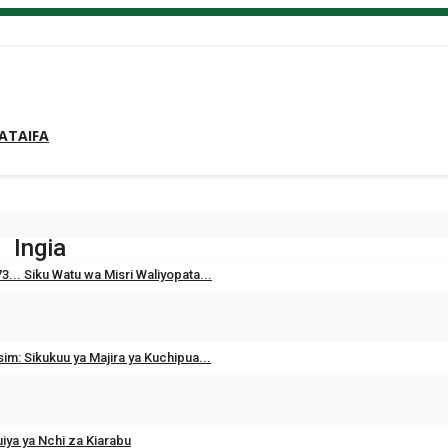
ATAIFA
Ingia
3... Siku Watu wa Misri Waliyopata...
im: Sikukuu ya Majira ya Kuchipua...
iya ya Nchi za Kiarabu