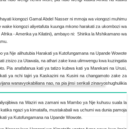
 hayati kiongozi Gamal Abdel Nasser ni mmoja wa viongozi muhimu
e wake kiongozi aliyetafuta kuunga mkono harakati za ukombozi wa
Afrika - Amerika ya Kilatini), ambayo ni: Shirika la Mshikamano wa
amu.
o ya Nje alihutubia Harakati ya Kutofungamana na Upande Wowote
i zisizo za Utawala, na athari zake kwa ulimwengu kwa kuzingatia
. Pia anafafanua kati ya tatizo kubwa kati ya Marekani na Urusi,
ti ya nchi tajiri ya Kaskazini na Kusini na changamoto zake za
ana wanavyokabiliana nao, na pia jinsi serikali zinavyoshughulikia
liyojibiwa na Waziri wa zamani wa Mambo ya Nje kuhusu suala la
i katika ngazi ya kimataifa, mustakabali wa uchumi wa dunia pamoja
arakati ya Kutofungamana na Upande Wowote.