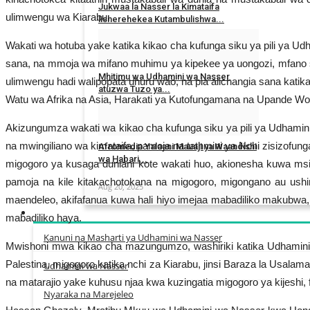
Jukwaa la Nasser la Kimataifa
ulimwengu wa Kiarabu.
lisherehekea Kutambulishwa...
Wakati wa hotuba yake katika kikao cha kufunga siku ya pili ya
Nov 15, 2025
sana, na mmoja wa mifano muhimu ya kipekee ya uongozi, mfano sa
Mhitimu wa Udhamini wa Nasser
ulimwengu hadi walipopata uhuru wao, na pia alichangia sana katik
atuzwa Tuzo ya...
Watu wa Afrika na Asia, Harakati ya Kutofungamana na Upande Wowo
Sep 9, 2025
Akizungumza wakati wa kikao cha kufunga siku ya pili ya Udham
na mwingiliano wa kimataifa, pamoja na tathmini ya Nchi zisizof
Afromedia Yalaani Mauaji ya Waandishi
wa Habari...
migogoro ya kusaga duniani kote wakati huo, akionesha kuwa msim
pamoja na kile kitakachotokana na migogoro, migongano au ushi
Aug 20, 2025
maendeleo, akifafanua kuwa hali hiyo imejaa mabadiliko makubwa, h
mabadiliko haya.
Kanuni na Masharti ya Udhamini wa Nasser
Mwishoni mwa kikao cha mazungumzo, washiriki katika Udhamini 
Palestina, migogoro katika nchi za Kiarabu, jinsi Baraza la Usala
Udhamini wa Nasser
na matarajio yake kuhusu njaa kwa kuzingatia migogoro ya kijeshi
Nyaraka na Marejeleo