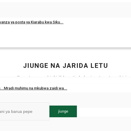
r Me
Ingia
anza ya posta ya Kiarabu kwa Siku...
rd?
JIUNGE NA JARIDA LETU
e na orodha yetu ya washiriki ili kupatia habari motomoto za hivi 
isho, na mapendekezo maalum moja kwa moja kwenye Kisanduku 
...Mradi muhimu na mkubwa zaidi wa...
chako.
jiunge
is Gamal Abdel Nasser kwenye mkutano...
ks