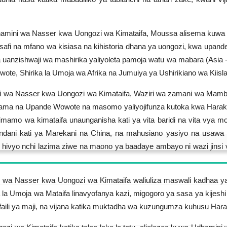
 Udhamini wa Nasser kwa Uongozi wa Kimataifa, Moussa alisema kuwa
fi na mfano wa kisiasa na kihistoria dhana ya uongozi, kwa upand
a uanzishwaji wa mashirika yaliyoleta pamoja watu wa mabara (Asia - 
te, Shirika la Umoja wa Afrika na Jumuiya ya Ushirikiano wa Kiisl
ini wa Nasser kwa Uongozi wa Kimataifa, Waziri wa zamani wa Mamb
ungama na Upande Wowote na masomo yaliyojifunza kutoka kwa Harakat
amo wa kimataifa unaunganisha kati ya vita baridi na vita vya moto
ndani kati ya Marekani na China, na mahusiano yasiyo na usawa ka
ivyo nchi lazima ziwe na maono ya baadaye ambayo ni wazi jinsi vij
wa Nasser kwa Uongozi wa Kimataifa waliuliza maswali kadhaa ya
ma la Umoja wa Mataifa linavyofanya kazi, migogoro ya sasa ya kijesh
, faili ya maji, na vijana katika muktadha wa kuzungumza kuhusu H