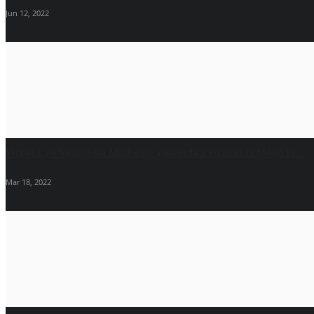
Jun 12, 2022
Wizara ya Vijana na Michezo yajiandaa kuzindua toleo la...
Mar 18, 2022