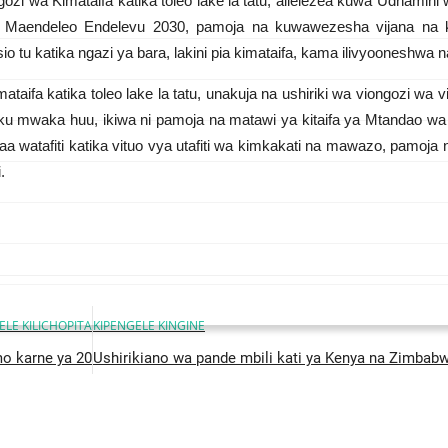
 wa Kimataifa katika toleo lake la tatu, alielezea kuwa Udhamini 
ya Maendeleo Endelevu 2030, pamoja na kuwawezesha vijana na k
io tu katika ngazi ya bara, lakini pia kimataifa, kama ilivyooneshw
fa katika toleo lake la tatu, unakuja na ushiriki wa viongozi wa 
zuku mwaka huu, ikiwa ni pamoja na matawi ya kitaifa ya Mtandao
taa watafiti katika vituo vya utafiti wa kimkakati na mawazo, pam
.
ELE KILICHOPITA
KIPENGELE KINGINE
o karne ya 20
Ushirikiano wa pande mbili kati ya Kenya na Zimbab