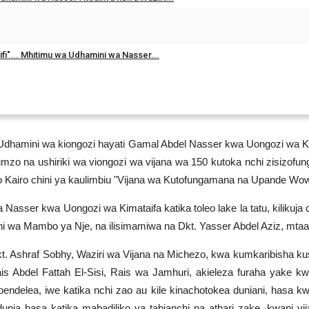
fi"... Mhitimu wa Udhamini wa Nasser...
ya Udhamini wa kiongozi hayati Gamal Abdel Nasser kwa Uongozi wa Kim
umzo na ushiriki wa viongozi wa vijana wa 150 kutoka nchi zisizof
 Kairo chini ya kaulimbiu "Vijana wa Kutofungamana na Upande Wowo
asser kwa Uongozi wa Kimataifa katika toleo lake la tatu, kilikuj
ni wa Mambo ya Nje, na ilisimamiwa na Dkt. Yasser Abdel Aziz, mta
Ashraf Sobhy, Waziri wa Vijana na Michezo, kwa kumkaribisha kushi
s Abdel Fattah El-Sisi, Rais wa Jamhuri, akieleza furaha yake kw
endelea, iwe katika nchi zao au kile kinachotokea duniani, hasa 
nia hasa katika mabadiliko ya tabianchi na athari zake, kwani vija