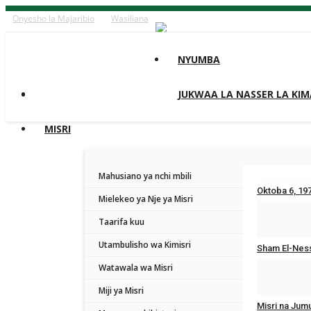
Onyesho la Majaribio
Wasiliana
NYUMBA
JUKWAA LA NASSER LA KIM
MISRI
Mahusiano ya nchi mbili
Oktoba 6, 197
Mielekeo ya Nje ya Misri
Oct 6, 2025
Taarifa kuu
Utambulisho wa Kimisri
Sham El-Ness
Watawala wa Misri
Apr 21, 2025
Miji ya Misri
Misri na Jumu