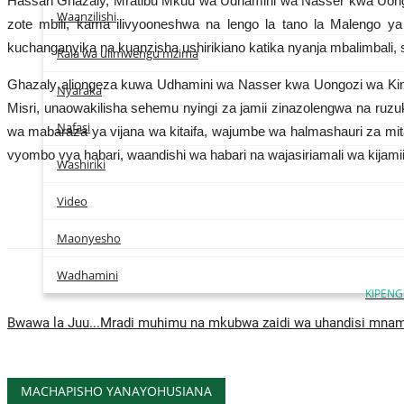
Hassan Ghazaly, Mratibu Mkuu wa Udhamini wa Nasser kwa Uongozi
Waanzilishi
zote mbili, kama ilivyooneshwa na lengo la tano la Malengo 
kuchanganyika na kuanzisha ushirikiano katika nyanja mbalimbali, s
Raia wa ulimwengu mzima
Ghazaly aliongeza kuwa Udhamini wa Nasser kwa Uongozi wa Kimatai
Nyaraka
Misri, unaowakilisha sehemu nyingi za jamii zinazolengwa na ru
Nafasi
wa mabaraza ya vijana wa kitaifa, wajumbe wa halmashauri za mi
vyombo vya habari, waandishi wa habari na wajasiriamali wa kijamii
Washiriki
Video
Maonyesho
Wadhamini
KIPENG
Bwawa la Juu...Mradi muhimu na mkubwa zaidi wa uhandisi mnam
MACHAPISHO YANAYOHUSIANA