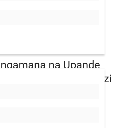
fungamana na Upande
i wa Nasser kwa Uongozi