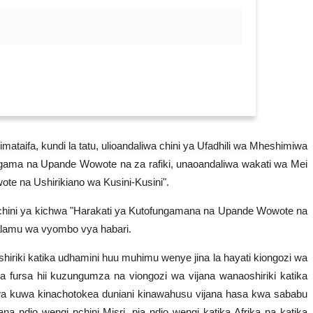
ataifa, kundi la tatu, ulioandaliwa chini ya Ufadhili wa Mheshimiwa
ungama na Upande Wowote na za rafiki, unaoandaliwa wakati wa Mei
te na Ushirikiano wa Kusini-Kusini".
a chini ya kichwa "Harakati ya Kutofungamana na Upande Wowote na
alamu wa vyombo vya habari.
riki katika udhamini huu muhimu wenye jina la hayati kiongozi wa
a fursa hii kuzungumza na viongozi wa vijana wanaoshiriki katika
kwa kuwa kinachotokea duniani kinawahusu vijana hasa kwa sababu
na ndio wengi nchini Misri, pia ndio wengi katika Afrika na katika