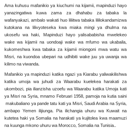
Ama kuhusu mafanikio ya kiuchumi na kijamii, mapinduzi hayo
yanazingatiwa kuwa zama za dhahabu za tabaka la
wafanyakazi, ambalo wakati huo liliitwa tabaka lililokandamizwa
kutokana na lilivyoteseka kwa miaka mingi ya dhulma na
ukosefu wa haki, Mapinduzi hayo yalisababisha mwelekeo
wake wa kijamii na uondoaji wake wa mfumo wa ukabaila,
kukomeshwa kwa tabaka za kijamii miongoni mwa watu wa
Misri, na kuondoa ubepari na udhibiti wake juu ya uwanja wa
kilimo na viwanda.
Mafanikio ya mapinduzi katika ngazi ya Kiarabu yaliwakilishwa
katika umoja wa juhudi za Waarabu kuelekea harakati za
ukombozi, pia ilianzisha uzoefu wa Waarabu katika Umoja kati
ya Misri na Syria, mnamo Februari 1958, pamoja na kutia saini
makubaliano ya pande tatu kati ya Misri, Saudi Arabia na Syria,
ambapo Yemen ilijiunga. Pia ilichangia uhuru wa Kuwait na
kutetea haki ya Somalia na harakati ya kujitolea kwa maamuzi
na kuunga mkono uhuru wa Morocco, Somalia na Tunisia..