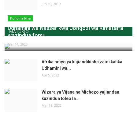
Jun 10, 2019
Kundi la Nne
Udhamini wa Nasser kwa Uongozi wa Kimataifa
MATUKIO
wazindua fomu...
Mar 14, 2023
Afrika ndiyo ya kujiandikisha zaidi katika
Udhamini wa...
Apr 5, 2022
Wizara ya Vijana na Michezo yajiandaa
kuzindua toleo la...
Mar 18, 2022