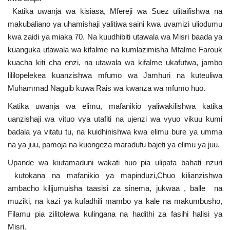
Katika uwanja wa kisiasa, Mfereji wa Suez ulitaifishwa na
makubaliano ya uhamishaji yalitiwa saini kwa uvamizi uliodumu
kwa zaidi ya miaka 70. Na kuudhibiti utawala wa Misri baada ya
kuanguka utawala wa kifalme na kumlazimisha Mfalme Farouk
kuacha kiti cha enzi, na utawala wa kifalme ukafutwa, jambo
lililopelekea kuanzishwa mfumo wa Jamhuri na kuteuliwa
Muhammad Naguib kuwa Rais wa kwanza wa mfumo huo.
Katika uwanja wa elimu, mafanikio yaliwakilishwa katika
uanzishaji wa vituo vya utafiti na ujenzi wa vyuo vikuu kumi
badala ya vitatu tu, na kuidhinishwa kwa elimu bure ya umma
na ya juu, pamoja na kuongeza maradufu bajeti ya elimu ya juu.
Upande wa kiutamaduni wakati huo pia ulipata bahati nzuri
kutokana na mafanikio ya mapinduzi,Chuo kilianzishwa
ambacho kilijumuisha taasisi za sinema, jukwaa , balle na
muziki, na kazi ya kufadhili mambo ya kale na makumbusho,
Filamu pia zilitolewa kulingana na hadithi za fasihi halisi ya
Misri.