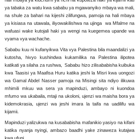
Nyaraka
ya tabaka za watu kwa sababu ya mgawanyiko mbaya wa mali,
na shule za bahari na kijeshi zilifungwa, pamoja na hali mbaya
Nafasi
ya kisiasa na utawala, iliyowakilishwa na ujinga wa Mfalme na
wafuasi wake kutojali haki ya wengi na kuegemea upande wa
Washiriki
vyama vya wachache.
Sababu kuu ni kufanyikwa Vita vya Palestina bila maandalizi ya
Video
kutosha, hivyo kushindwa kukamilika na Palestina ilipotea
katikati ya silaha za rushwa, Sababu hizo zilisababisha kuibuka
Maonyesho
kwa Taasisi ya Maafisa Huru katika jeshi la Misri kwa uongozi
wa Gamal Abdel Nasser pamoja na Misingi sita ndiyo ilikuwa
Wadhamini
mhimili mkuu wa sera ya mapinduzi, ambayo ni kuondoa
mfumo wa ukabaila, mtaji na ukoloni, ujenzi wa maisha bora ya
Language
kidemokrasia, ujenzi wa jeshi imara la taifa na uadilifu wa
kijamii.
English
Swahili
español
Mapinduzi yalizukwa na kusababisha mafanikio yasiyo na kifani
French
Arabic
katika nyanja nyingi, ambazo baadhi yake zinaweza kutajwa
kwa ufupi.