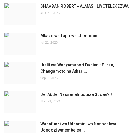
SHAABAN ROBERT - ALMASI ILIYOTELEKEZWA
Aug 21, 2025
Mkazo wa Tajiri wa Utamaduni
Jul 22, 2023
Utalii wa Wanyamapori Duniani: Fursa,
Changamoto na Athari...
Sep 7, 2025
Je, Abdel Nasser aliipoteza Sudan?!!
Nov 23, 2022
Wanafunzi wa Udhamini wa Nasser kwa
Uongozi watembelea...