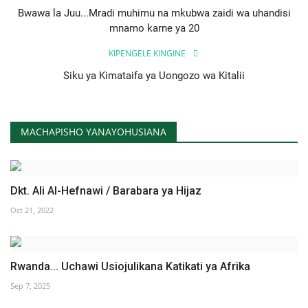
Bwawa la Juu...Mradi muhimu na mkubwa zaidi wa uhandisi
mnamo karne ya 20
KIPENGELE KINGINE
Siku ya Kimataifa ya Uongozo wa Kitalii
MACHAPISHO YANAYOHUSIANA
Dkt. Ali Al-Hefnawi / Barabara ya Hijaz
Oct 21, 2022
Rwanda... Uchawi Usiojulikana Katikati ya Afrika
Sep 7, 2025