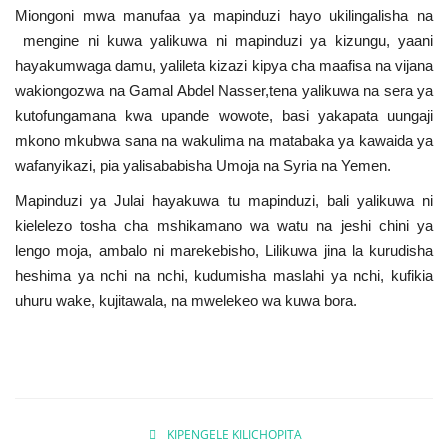
Miongoni mwa manufaa ya mapinduzi hayo ukilingalisha na
mengine ni kuwa yalikuwa ni mapinduzi ya kizungu, yaani
hayakumwaga damu, yalileta kizazi kipya cha maafisa na vijana
wakiongozwa na Gamal Abdel Nasser,tena yalikuwa na sera ya
kutofungamana kwa upande wowote, basi yakapata uungaji
mkono mkubwa sana na wakulima na matabaka ya kawaida ya
wafanyikazi, pia yalisababisha Umoja na Syria na Yemen.
Mapinduzi ya Julai hayakuwa tu mapinduzi, bali yalikuwa ni
kielelezo tosha cha mshikamano wa watu na jeshi chini ya
lengo moja, ambalo ni marekebisho, Lilikuwa jina la kurudisha
heshima ya nchi na nchi, kudumisha maslahi ya nchi, kufikia
uhuru wake, kujitawala, na mwelekeo wa kuwa bora.
KIPENGELE KILICHOPITA