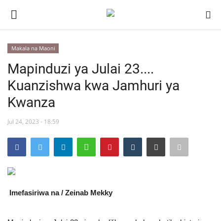
Makala na Maoni
Ingia
Kujiandikisha
Mapinduzi ya Julai 23....
Kuanzishwa kwa Jamhuri ya
Nyumba
Kwanza
Jukwaa la Nasser la Kimataifa
Jul 24, 2023 - 18:59
Wasiliana
Onyesho la Majaribio
Misri
Imefasiriwa na / Zeinab Mekky
Timu yetu