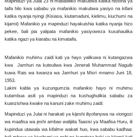
Mapinduzi ya Julai 23 ni mabadiliko makubwa katika historia ya
taifa hilo kwa sababu ya mafanikio makubwa yasiyo na kifani
Urithi wa Nasser
katika nyanja nyingi (Kisiasa, kiutamaduni, kielimu, kiuchumi na
kijamii) Mafanikio ya mapinduzi hayakuishia katika nyanja hizo
Habari
pekee, bali pia yalipata mafanikio yasiyoweza kusahaulika
katika ngazi ya kiarabu na kimataifa.
Harakati ya Nasser kwa Vijana
Kanuni na Masharti ya Udhamini wa
Mafanikio muhimu zaidi kati ya hayo yalikuwa ni kutangazwa
Nasser
kwa Jamhuri na kuteuliwa kwa Jenerali Muhammad Naguib
kuwa Rais wa kwanza wa Jamhuri ya Misri mnamo Juni 18,
Udhamini wa Nasser
1953.
Lakini kabla ya kuzungumzia mafanikio hayo ni muhimu
kutambua asili ya mapinduzi na kushughulikia sababu za
Nyaraka na Marejeleo
kuanzishwa kwake na kanuni zake muhimu zaidi:
Waanzilishi
Mapinduzi ya Julai ni harakati ya kijeshi iliyofanywa na viongozi
wa maafisa wa jeshi ambao walijiita Taasisi ya Maafisa Huru, ili
Raia wa ulimwengu mzima
kupindua utawala wa kifalme wakati huo, kwa sababu kadhaa:
hali mbaya ya kiuchumi ya nchi na kupoteza haki ya kijamii kati