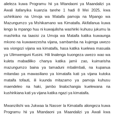
alieleza kuwa Programu hii ya Mtandaoni ya Maandalizi ya
Nyaraka
Awali itafanyika kuanzia tarehe 1 hadi 8 Mei 2025, kwa
ushirikiano na Umoja wa Mataifa pamoja na Mpango wa
Nafasi
Mazungumzo ya Mshikamano wa Kimataifa. Akifafanua kuwa
lengo la mpango huu ni kuwajulisha washiriki kuhusu jukumu la
Washiriki
mashirika na taasisi za Umoja wa Mataifa katika kuwaunga
mkono na kuwawezesha vijana, sambamba na kujenga uwezo
Video
wa viongozi vijana wa kimataifa, hasa katika kuelewa masuala
ya Ulimwenguni Kusini. Hili linalenga kuongeza uwezo wao wa
Maonyesho
kuleta mabadiliko chanya katika jamii zao, kuimarisha
mazungumzo baina ya tamaduni mbalimbali, na kupanua
Wadhamini
mitandao ya mawasiliano ya kimataifa kati ya vijana kutoka
mataifa tofauti, ili kuunda mitazamo ya pamoja kuhusu
Language
maendeleo na haki, jambo linalochangia kuelewana na
English
Swahili
español
kushirikiana kati ya vijana katika ngazi ya kimataifa.
French
Arabic
Mwanzilishi wa Jukwaa la Nasser la Kimataifa aliongeza kuwa
Programu hii ya Mtandaoni ya Maandalizi ya Awali kwa