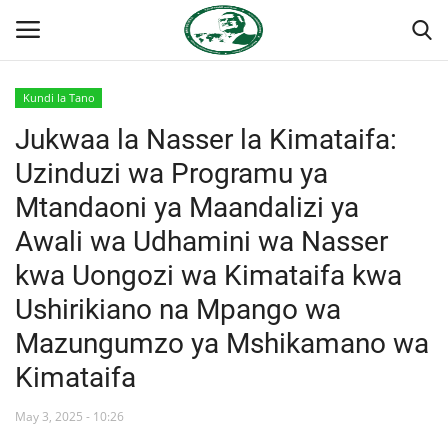
Kundi la Tano
Ingia
Kujiandikisha
Jukwaa la Nasser la Kimataifa:
Uzinduzi wa Programu ya
Nyumba
Mtandaoni ya Maandalizi ya
Onyesho la Majaribio
Awali wa Udhamini wa Nasser
kwa Uongozi wa Kimataifa kwa
Jukwaa la Nasser la Kimataifa
Ushirikiano na Mpango wa
Wasiliana
Mazungumzo ya Mshikamano wa
Kimataifa
Misri
May 3, 2025 - 10:26
Timu yetu