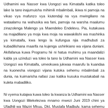
Udhamini wa Nasser kwa Uongozi wa Kimataifa katika toleo
lake la tano inajumuisha mihimili mbalimbali, ikiwa ni pamoja na
vikao vya mafunzo vya kiutendaji na vya mwingiliano na
wataalamu na wahusika wa fani, pamoja na warsha maalumu
zinazolenga Malengo ya Maendeleo Endelevu. Pia, kutakuwa
na majadiliano ya moja kwa moja na wawakilishi wa mashirika
ya kimataifa, kwa lengo la kufungua njia madhubuti za
kubadilishana maarifa na kujenga ushirikiano wa vijana duniani.
Akifafanua kuwa Programu hii ni hatua muhimu ya maandalizi
kabla ya uzinduzi wa toleo la tano la Udhamini wa Nasser kwa
Uongozi wa Kimataifa, umeokuwa jukwaa maarufu la kuandaa
na kuonesha viongozi vijana kutoka sehemu mbalimbali za
dunia, na kuimarisha nafasi zao katika kusuka mustakabali na
kuleta mabadiliko.
Ni vyema kutajwa kuwa toleo la kwanza la Udhamini wa Nasser
kwa Uongozi lilitekelezwa mnamo mwezi Juni 2019 chini ya
Ufadhili wa Waziri Mkuu, Dkt. Mustafa Madbuly, kama sehemu