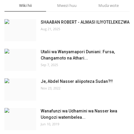
Wiki hii
Mwezi huu
Muda wote
SHAABAN ROBERT - ALMASI ILIYOTELEKEZWA
Aug 21, 2025
Utalii wa Wanyamapori Duniani: Fursa,
Changamoto na Athari...
Sep 7, 2025
Je, Abdel Nasser aliipoteza Sudan?!!
Nov 23, 2022
Wanafunzi wa Udhamini wa Nasser kwa
Uongozi watembelea...
Jun 10, 2019