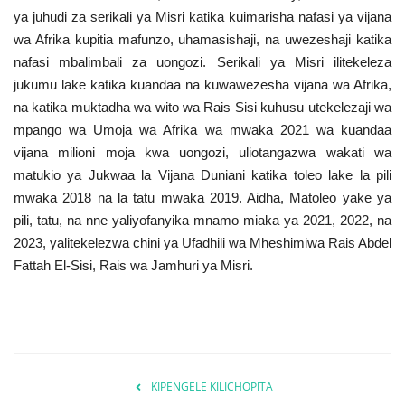
ya juhudi za serikali ya Misri katika kuimarisha nafasi ya vijana
wa Afrika kupitia mafunzo, uhamasishaji, na uwezeshaji katika
nafasi mbalimbali za uongozi. Serikali ya Misri ilitekeleza
jukumu lake katika kuandaa na kuwawezesha vijana wa Afrika,
na katika muktadha wa wito wa Rais Sisi kuhusu utekelezaji wa
mpango wa Umoja wa Afrika wa mwaka 2021 wa kuandaa
vijana milioni moja kwa uongozi, uliotangazwa wakati wa
matukio ya Jukwaa la Vijana Duniani katika toleo lake la pili
mwaka 2018 na la tatu mwaka 2019. Aidha, Matoleo yake ya
pili, tatu, na nne yaliyofanyika mnamo miaka ya 2021, 2022, na
2023, yalitekelezwa chini ya Ufadhili wa Mheshimiwa Rais Abdel
Fattah El-Sisi, Rais wa Jamhuri ya Misri.
KIPENGELE KILICHOPITA