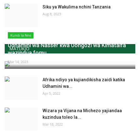
Siku ya Wakulima nchini Tanzania
Aug 8, 2023
Kundi la Nne
Udhamini wa Nasser kwa Uongozi wa Kimataifa
MATUKIO
wazindua fomu...
Mar 14, 2023
Afrika ndiyo ya kujiandikisha zaidi katika
Udhamini wa...
Apr 5, 2022
Wizara ya Vijana na Michezo yajiandaa
kuzindua toleo la...
Mar 18, 2022