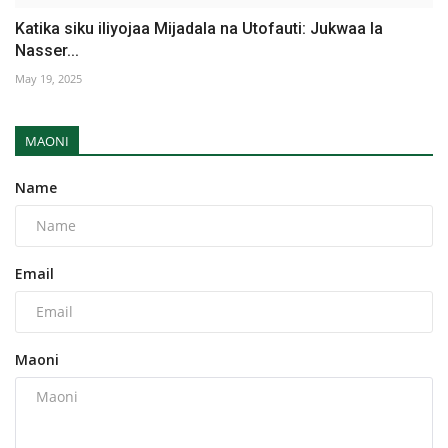
Katika siku iliyojaa Mijadala na Utofauti: Jukwaa la
Nasser...
May 19, 2025
MAONI
Name
Email
Maoni