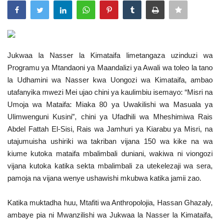
Urithi wa Nasser
Habari
Jukwaa la Nasser la Kimataifa limetangaza uzinduzi wa
Harakati ya Nasser kwa Vijana
Programu ya Mtandaoni ya Maandalizi ya Awali wa toleo la tano
la Udhamini wa Nasser kwa Uongozi wa Kimataifa, ambao
Kanuni na Masharti ya Udhamini wa
utafanyika mwezi Mei ujao chini ya kaulimbiu isemayo: “Misri na
Nasser
Umoja wa Mataifa: Miaka 80 ya Uwakilishi wa Masuala ya
Ulimwenguni Kusini”, chini ya Ufadhili wa Mheshimiwa Rais
Udhamini wa Nasser
Abdel Fattah El-Sisi, Rais wa Jamhuri ya Kiarabu ya Misri, na
utajumuisha ushiriki wa takriban vijana 150 wa kike na wa
kiume kutoka mataifa mbalimbali duniani, wakiwa ni viongozi
Nyaraka na Marejeleo
vijana kutoka katika sekta mbalimbali za utekelezaji wa sera,
pamoja na vijana wenye ushawishi mkubwa katika jamii zao.
Waanzilishi
Katika muktadha huu, Mtafiti wa Anthropolojia, Hassan Ghazaly,
Raia wa ulimwengu mzima
ambaye pia ni Mwanzilishi wa Jukwaa la Nasser la Kimataifa,