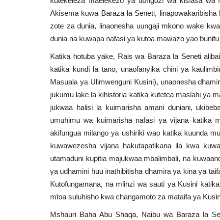
kutekeleza maelekezo ya uongozi wa kisiasa wa M
Akisema kuwa Baraza la Seneti, linapowakaribisha k
zote za dunia, linaonesha uungaji mkono wake kwa
dunia na kuwapa nafasi ya kutoa mawazo yao bunifu
Katika hotuba yake, Rais wa Baraza la Seneti ali
katika kundi la tano, unaofanyika chini ya kaulim
Masuala ya Ulimwenguni Kusini), unaonesha dhamira
jukumu lake la kihistoria katika kutetea maslahi y
jukwaa halisi la kuimarisha amani duniani, ukib
umuhimu wa kuimarisha nafasi ya vijana katika 
akifungua milango ya ushiriki wao katika kuunda must
kuwawezesha vijana hakutapatikana ila kwa kuw
utamaduni kupitia majukwaa mbalimbali, na kuwaanda
ya udhamini huu inathibitisha dhamira ya kina ya ta
Kutofungamana, na mlinzi wa sauti ya Kusini katika
mtoa suluhisho kwa changamoto za mataifa ya Kusin
Mshauri Baha Abu Shaqa, Naibu wa Baraza la Sene