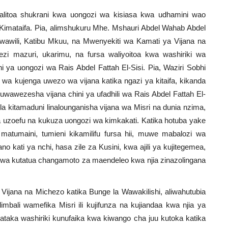
 alitoa shukrani kwa uongozi wa kisiasa kwa udhamini wao
imataifa. Pia, alimshukuru Mhe. Mshauri Abdel Wahab Abdel
wawili, Katibu Mkuu, na Mwenyekiti wa Kamati ya Vijana na
i mazuri, ukarimu, na fursa waliyoitoa kwa washiriki wa
 ya uongozi wa Rais Abdel Fattah El-Sisi. Pia, Waziri Sobhi
wa kujenga uwezo wa vijana katika ngazi ya kitaifa, kikanda
uwawezesha vijana chini ya ufadhili wa Rais Abdel Fattah El-
la kitamaduni linalounganisha vijana wa Misri na dunia nzima,
 uzoefu na kukuza uongozi wa kimkakati. Katika hotuba yake
 matumaini, tumieni kikamilifu fursa hii, muwe mabalozi wa
 kati ya nchi, hasa zile za Kusini, kwa ajili ya kujitegemea,
 wa kutatua changamoto za maendeleo kwa njia zinazolingana
jana na Michezo katika Bunge la Wawakilishi, aliwahutubia
imbali wamefika Misri ili kujifunza na kujiandaa kwa njia ya
ataka washiriki kunufaika kwa kiwango cha juu kutoka katika