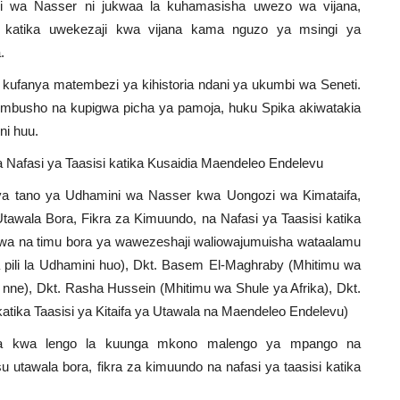
ni wa Nasser ni jukwaa la kuhamasisha uwezo wa vijana,
i katika uwekezaji kwa vijana kama nguzo ya msingi ya
.
ki kufanya matembezi ya kihistoria ndani ya ukumbi wa Seneti.
ukumbusho na kupigwa picha ya pamoja, huku Spika akiwatakia
ni huu.
 Nafasi ya Taasisi katika Kusaidia Maendeleo Endelevu
u ya tano ya Udhamini wa Nasser kwa Uongozi wa Kimataifa,
Utawala Bora, Fikra za Kimuundo, na Nafasi ya Taasisi katika
riwa na timu bora ya wawezeshaji waliowajumuisha wataalamu
 pili la Udhamini huo), Dkt. Basem El-Maghraby (Mhitimu wa
a nne), Dkt. Rasha Hussein (Mhitimu wa Shule ya Afrika), Dkt.
tika Taasisi ya Kitaifa ya Utawala na Maendeleo Endelevu)
ana kwa lengo la kuunga mkono malengo ya mpango na
utawala bora, fikra za kimuundo na nafasi ya taasisi katika