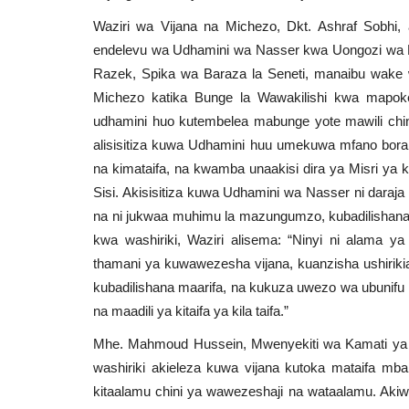
Waziri wa Vijana na Michezo, Dkt. Ashraf Sobhi,
endelevu wa Udhamini wa Nasser kwa Uongozi wa K
Razek, Spika wa Baraza la Seneti, manaibu wake 
Michezo katika Bunge la Wawakilishi kwa mapokez
udhamini huo kutembelea mabunge yote mawili chini
alisisitiza kuwa Udhamini huu umekuwa mfano bora 
na kimataifa, na kwamba unaakisi dira ya Misri ya k
Sisi. Akisisitiza kuwa Udhamini wa Nasser ni daraja 
na ni jukwaa muhimu la mazungumzo, kubadilishana
kwa washiriki, Waziri alisema: “Ninyi ni alama ya
thamani ya kuwawezesha vijana, kuanzisha ushirikiano
kubadilishana maarifa, na kukuza uwezo wa ubunifu
na maadili ya kitaifa ya kila taifa.”
Mhe. Mahmoud Hussein, Mwenyekiti wa Kamati ya Vi
washiriki akieleza kuwa vijana kutoka mataifa mbal
kitaalamu chini ya wawezeshaji na wataalamu. Akiw