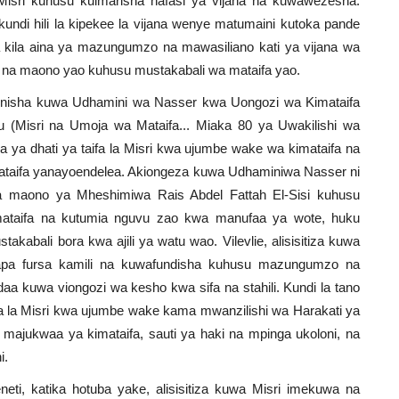
isri kuhusu kuimarisha nafasi ya vijana na kuwawezesha.
undi hili la kipekee la vijana wenye matumaini kutoka pande
 kila aina ya mazungumzo na mawasiliano kati ya vijana wa
 na maono yao kuhusu mustakabali wa mataifa yao.
bainisha kuwa Udhamini wa Nasser kwa Uongozi wa Kimataifa
biu (Misri na Umoja wa Mataifa... Miaka 80 ya Uwakilishi wa
 ya dhati ya taifa la Misri kwa ujumbe wake wa kimataifa na
a mataifa yanayoendelea. Akiongeza kuwa Udhaminiwa Nasser ni
eba maono ya Mheshimiwa Rais Abdel Fattah El-Sisi kuhusu
mataifa na kutumia nguvu zao kwa manufaa ya wote, huku
akabali bora kwa ajili ya watu wao. Vilevlie, alisisitiza kuwa
apa fursa kamili na kuwafundisha kuhusu mazungumzo na
a kuwa viongozi wa kesho kwa sifa na stahili. Kundi la tano
ifa la Misri kwa ujumbe wake kama mwanzilishi wa Harakati ya
 majukwaa ya kimataifa, sauti ya haki na mpinga ukoloni, na
i.
ti, katika hotuba yake, alisisitiza kuwa Misri imekuwa na