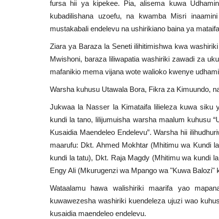
fursa hii ya kipekee. Pia, alisema kuwa Udhami
kubadilishana uzoefu, na kwamba Misri inaamin
mustakabali endelevu na ushirikiano baina ya mataifa
Ziara ya Baraza la Seneti ilihitimishwa kwa washiri
Mwishoni, baraza liliwapatia washiriki zawadi za 
mafanikio mema vijana wote walioko kwenye udhami
Warsha kuhusu Utawala Bora, Fikra za Kimuundo, na
Jukwaa la Nasser la Kimataifa lilieleza kuwa sik
kundi la tano, lilijumuisha warsha maalum kuhusu “
Kusaidia Maendeleo Endelevu”. Warsha hii ilihudhu
maarufu: Dkt. Ahmed Mokhtar (Mhitimu wa Kundi la
kundi la tatu), Dkt. Raja Magdy (Mhitimu wa kundi l
Engy Ali (Mkurugenzi wa Mpango wa "Kuwa Balozi" ka
Wataalamu hawa walishiriki maarifa yao map
kuwawezesha washiriki kuendeleza ujuzi wao kuhusu 
kusaidia maendeleo endelevu.