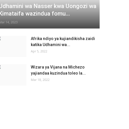
Udhamini wa Nasser kwa Uongozi wa
Kimataifa wazindua fomu...
Mar 14, 2023
Afrika ndiyo ya kujiandikisha zaidi
katika Udhamini wa...
Apr 5, 2022
Wizara ya Vijana na Michezo
yajiandaa kuzindua toleo la...
Mar 18, 2022