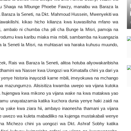
Abu Shaqa na Mbunge Phoebe Fawzy, manaibu wa Baraza la
a Baraza la Seneti, na Dkt. Mahmoud Hussein, Mwenyekiti wa
wakilishi. kikao hicho kilianza kwa kuwasilisha mfano wa
i, ambalo ni chumba cha pili cha Bunge la Misri, pamoja na
nayodumu kwa karibu miaka mia mbili, sambamba na kuangazia
a la Seneti la Misri, na muhtasari wa haraka kuhusu muundo,
, Rais wa Baraza la Seneti, alitoa hotuba aliyowakaribisha
dhamini wa Nasser kwa Uongozi wa Kimataifa chini ya dari ya
ia yenye historia inayozidi karne mbili, imeyokuwa na mchango
na mazungumzo. Alisisitiza kwamba uwepo wa vijana kutoka
ifa hujengwa kwa mikono ya vijana wake na kwa matakwa yao
amu unayatazamia katika kuchora dunia yenye haki zaidi na
aha yake kwa ziara hii, ambayo inaonesha thamani ya vijana
e uwezo wa kuleta mabadiliko na kujenga mustakabali wenye
a na Michezo chini ya uongozi wa Dkt. Ashraf Sobhy katika