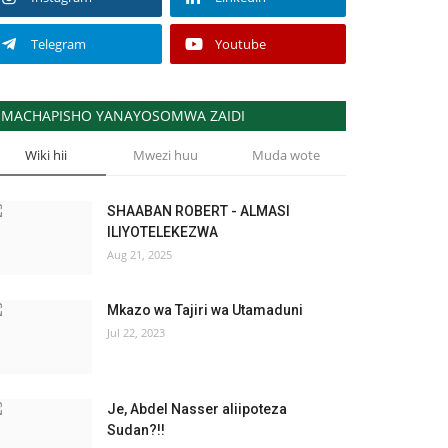
Telegram
Youtube
MACHAPISHO YANAYOSOMWA ZAIDI
Wiki hii
Mwezi huu
Muda wote
SHAABAN ROBERT - ALMASI
ILIYOTELEKEZWA
Aug 21, 2025
Mkazo wa Tajiri wa Utamaduni
Jul 22, 2023
Je, Abdel Nasser aliipoteza
Sudan?!!