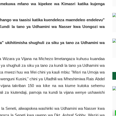
umekuwa mfano wa kipekee wa Kimasri katika kujenga
chango wa taasisi katika kuendeleza maendeleo endelevu"
 Kundi la tano ya Udhamini wa Nasser kwa Uongozi wa
ifa" ukihitimisha shughuli za siku ya tano za Udhamini wa
ia Wizara ya Vijana na Michezo limetangaza kuhusu kuandaa
 ya shughuli za siku ya tano za kundi la tano ya Udhamini wa
ka mwezi huu wa Mei chini ya kauli mbiu: "Misri na Umoja wa
wenguni Kusini," chini ya Ufadhili wa Mheshimiwa Rais Abdel
a vijana takriban 150 wa kike na wa kiume kutoka sehemu
li za kiutendaji, pamoja na kundi la vijana wenye ushawishi
la Seneti, aliwapokea washiriki wa Udhamini wa Nasser kwa
Baraza la Seneti kwa uwepo wa Dkt. Ashraf Sobhy, Waziri wa