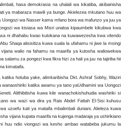
imbali, hasa demokrasia na uhalali wa kikatiba, akibainisha
ati ya mabaraza mawili ya bunge. Akielezea mkutano huu wa
 wa Uongozi wa Nasser kama mfano bora wa mafunzo ya juu ya
 uongozi wa kisiasa wa Misri unatoa kipaumbele kikubwa kwa
asa ni dhahabu kwao kutokana na kuwawezesha kwa vitendo
bu Shaqa alisisitiza kuwa suala la ufahamu ni jiwe la msingi
a vijana walio na fahamu na maarifa ya kutosha waliowekwa
oa salamu za pongezi kwa fikra hizi za hali ya juu na tajiriba hii
na kimataifa.
atika hotuba yake, alimkaribisha Dkt. Ashraf Sobhy, Waziri
na wanaoshiriki katika awamu ya tano yaUdhamini wa Uongozi
eti. Alithibitisha kuwa kile wanachokishuhudia washiriki si
ano wa wazi wa dira ya Rais Abdel Fattah El-Sisi kuhusu
a uzoefu kati ya mataifa mbalimbali duniani. Alieleza kuwa
ha vijana kupata maarifa na kujenga madaraja ya ushirikiano
amini huu ndio viongozi wa kesho ambao watabeba jukumu la