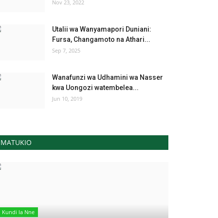
Nov 23, 2022
Utalii wa Wanyamapori Duniani:
Fursa, Changamoto na Athari...
Sep 7, 2025
Wanafunzi wa Udhamini wa Nasser
kwa Uongozi watembelea...
Jun 10, 2019
MATUKIO
Kundi la Nne