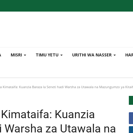
A
MISRI
TIMU YETU
URITHI WA NASSER
HAR
la Kimataifa: Kuanzia Baraza la Seneti hadi Warsha za Utawala na Mazungumzo ya Kitai
 Kimataifa: Kuanzia
di Warsha za Utawala na