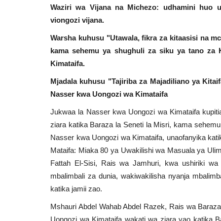
Waziri wa Vijana na Michezo: udhamini huo 
viongozi vijana.
Warsha kuhusu "Utawala, fikra za kitaasisi na m
kama sehemu ya shughuli za siku ya tano za
Kimataifa.
Mjadala kuhusu "Tajiriba za Majadiliano ya Kita
Nasser kwa Uongozi wa Kimataifa
Jukwaa la Nasser kwa Uongozi wa Kimataifa kupit
ziara katika Baraza la Seneti la Misri, kama sehemu
Nasser kwa Uongozi wa Kimataifa, unaofanyika kati
Mataifa: Miaka 80 ya Uwakilishi wa Masuala ya Ulim
Fattah El-Sisi, Rais wa Jamhuri, kwa ushiriki w
mbalimbali za dunia, wakiwakilisha nyanja mbalimba
katika jamii zao.
Mshauri Abdel Wahab Abdel Razek, Rais wa Baraza 
Uongozi wa Kimataifa wakati wa ziara yao katika 