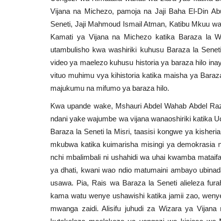
Vijana na Michezo, pamoja na Jaji Baha El-Din 
Seneti, Jaji Mahmoud Ismail Atman, Katibu Mkuu w
Kamati ya Vijana na Michezo katika Baraza la Wa
utambulisho kwa washiriki kuhusu Baraza la Senet
video ya maelezo kuhusu historia ya baraza hilo i
vituo muhimu vya kihistoria katika maisha ya Baraz
majukumu na mifumo ya baraza hilo.
Kwa upande wake, Mshauri Abdel Wahab Abdel Razek
ndani yake wajumbe wa vijana wanaoshiriki katika U
Baraza la Seneti la Misri, taasisi kongwe ya kisher
mkubwa katika kuimarisha misingi ya demokrasia 
nchi mbalimbali ni ushahidi wa uhai kwamba mata
ya dhati, kwani wao ndio matumaini ambayo ubinad
usawa. Pia, Rais wa Baraza la Seneti alieleza fur
kama watu wenye ushawishi katika jamii zao, weny
mwanga zaidi. Alisifu juhudi za Wizara ya Vijan