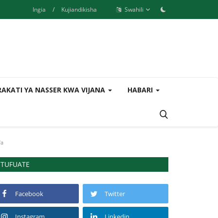
Ingia
/
Kujiandikisha
Swahili
AKATI YA NASSER KWA VIJANA
HABARI
fa
TUFUATE
Facebook
Twitter
Instagram
Linkedin