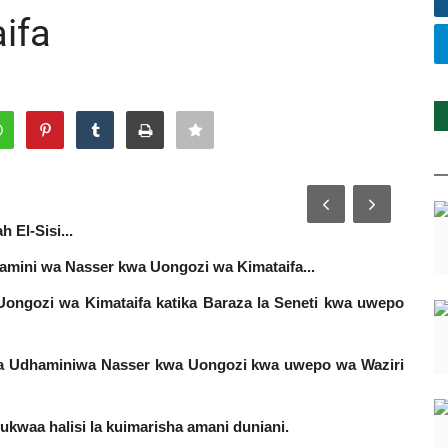
ifa
 El-Sisi...
amini wa Nasser kwa Uongozi wa Kimataifa...
Uongozi wa Kimataifa katika Baraza la Seneti kwa uwepo
 wa Udhaminiwa Nasser kwa Uongozi kwa uwepo wa Waziri
ukwaa halisi la kuimarisha amani duniani.