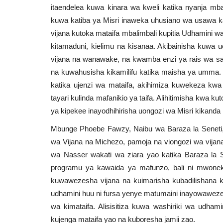
itaendelea kuwa kinara wa kweli katika nyanja mbal
kuwa katiba ya Misri inaweka uhusiano wa usawa k
vijana kutoka mataifa mbalimbali kupitia Udhamini
kitamaduni, kielimu na kisanaa. Akibainisha kuwa
vijana na wanawake, na kwamba enzi ya rais wa s
na kuwahusisha kikamilifu katika maisha ya umma. A
katika ujenzi wa mataifa, akihimiza kuwekeza kw
tayari kulinda mafanikio ya taifa. Alihitimisha kwa kut
ya kipekee inayodhihirisha uongozi wa Misri kikanda 
Mbunge Phoebe Fawzy, Naibu wa Baraza la Seneti, k
wa Vijana na Michezo, pamoja na viongozi wa vija
wa Nasser wakati wa ziara yao katika Baraza la Sen
programu ya kawaida ya mafunzo, bali ni mwonek
kuwawezesha vijana na kuimarisha kubadilishana kw
udhamini huu ni fursa yenye matumaini inayowawezes
wa kimataifa. Alisisitiza kuwa washiriki wa udh
kujenga mataifa yao na kuboresha jamii zao.