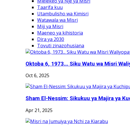
Mielekeo ya Nje ya Misri
Taarifa kuu
Utambulisho wa Kimisri
Watawala wa Misri
Miji ya Misri
Maeneo ya kihistoria
Dira ya 2030
Tovuti zinazohusiana
Oktoba 6, 1973... Siku Watu wa Misri Wali
Oct 6, 2025
Sham El-Nessim: Sikukuu ya Majira ya Kuc
Apr 21, 2025