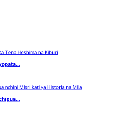
yopata...
hipua...