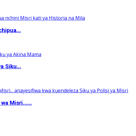
hipua...
 Siku...
a Misri......