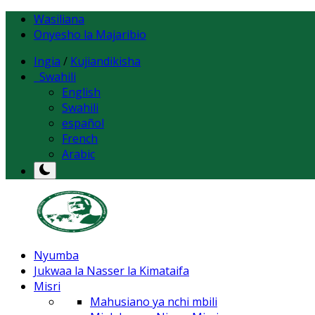
Wasiliana
Onyesho la Majaribio
Ingia
/
Kujiandikisha
Swahili
English
Swahili
español
French
Arabic
Nyumba
Jukwaa la Nasser la Kimataifa
Misri
Mahusiano ya nchi mbili