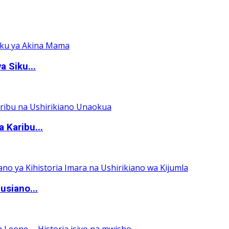
 Siku...
 Karibu...
usiano...