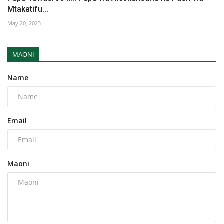
Mtakatifu...
May 20, 2023
MAONI
Name
Email
Maoni