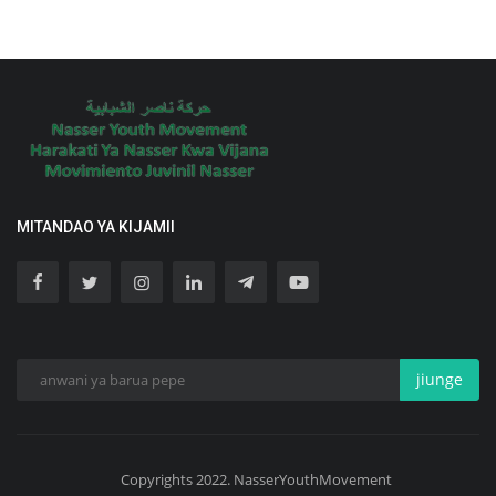
MITANDAO YA KIJAMII
jiunge
Copyrights 2022. NasserYouthMovement