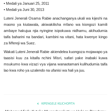
• Medali ya Januari 25, 2011
• Medali ya Juni 30, 2013
Luteni Jenerali Osama Rabie anachanganya ukali wa kijeshi na
maono ya kiutawala, akiwakilisha mfano wa kiongozi kamili
ambaye hakujua njia nyingine isipokuwa nidhamu, akihudumia
taifa baharini na bandari, kambini na vitani, hata kwenye kingo
za Mfereji wa Suez.
Wakati Luteni Jenerali Rabie akiendelea kuongoza mojawapo ya
taasisi kuu za kitaifa nchini Misri, safari yake inabaki kuwa
msukumo kwa vizazi vya vijana wanaotamani kulihudumia taifa
lao kwa roho ya uzalendo na ufanisi wa hali ya juu.
KIPENGELE KILICHOPITA