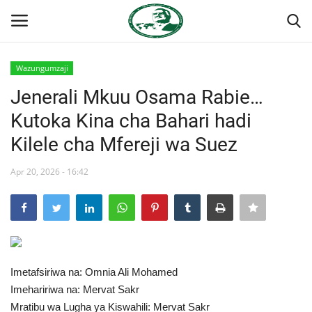
Wazungumzaji
Ingia
Kujiandikisha
Jenerali Mkuu Osama Rabie…
Kutoka Kina cha Bahari hadi
Nyumba
Kilele cha Mfereji wa Suez
Jukwaa la Nasser la Kimataifa
Apr 20, 2026 - 16:42
Wasiliana
Onyesho la Majaribio
Misri
Imetafsiriwa na: Omnia Ali Mohamed
Imehaririwa na: Mervat Sakr
Timu yetu
Mratibu wa Lugha ya Kiswahili: Mervat Sakr