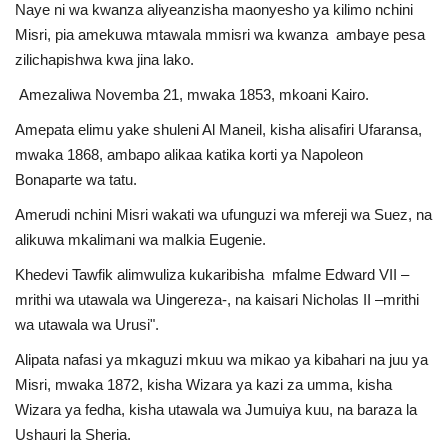
Naye ni wa kwanza aliyeanzisha maonyesho ya kilimo nchini
Urithi wa Nasser
Misri, pia amekuwa mtawala mmisri wa kwanza ambaye pesa
zilichapishwa kwa jina lako.
Harakati ya Nasser kwa Vijana
Amezaliwa Novemba 21, mwaka 1853, mkoani Kairo.
Amepata elimu yake shuleni Al Maneil, kisha alisafiri Ufaransa,
Habari
mwaka 1868, ambapo alikaa katika korti ya Napoleon
Bonaparte wa tatu.
Kanuni na Masharti ya Udhamini wa
Nasser
Amerudi nchini Misri wakati wa ufunguzi wa mfereji wa Suez, na
alikuwa mkalimani wa malkia Eugenie.
Udhamini wa Nasser
Khedevi Tawfik alimwuliza kukaribisha mfalme Edward VII –
mrithi wa utawala wa Uingereza-, na kaisari Nicholas II –mrithi
Nyaraka na Marejeleo
wa utawala wa Urusi".
Alipata nafasi ya mkaguzi mkuu wa mikao ya kibahari na juu ya
Waanzilishi
Misri, mwaka 1872, kisha Wizara ya kazi za umma, kisha
Wizara ya fedha, kisha utawala wa Jumuiya kuu, na baraza la
Raia wa ulimwengu mzima
Ushauri la Sheria.