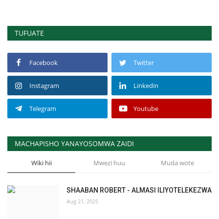
TUFUATE
Facebook
Twitter
Instagram
Linkedin
Telegram
Youtube
MACHAPISHO YANAYOSOMWA ZAIDI
Wiki hii
Mwezi huu
Muda wote
SHAABAN ROBERT - ALMASI ILIYOTELEKEZWA
Aug 21, 2025