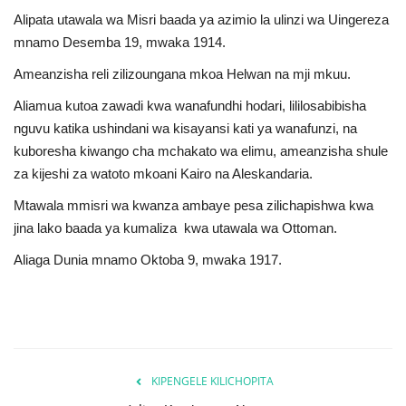
Nyaraka
Alipata utawala wa Misri baada ya azimio la ulinzi wa Uingereza
mnamo Desemba 19, mwaka 1914.
Nafasi
Ameanzisha reli zilizoungana mkoa Helwan na mji mkuu.
Aliamua kutoa zawadi kwa wanafundhi hodari, lililosabibisha
Washiriki
nguvu katika ushindani wa kisayansi kati ya wanafunzi, na
kuboresha kiwango cha mchakato wa elimu, ameanzisha shule
Video
za kijeshi za watoto mkoani Kairo na Aleskandaria.
Maonyesho
Mtawala mmisri wa kwanza ambaye pesa zilichapishwa kwa
jina lako baada ya kumaliza kwa utawala wa Ottoman.
Wadhamini
Aliaga Dunia mnamo Oktoba 9, mwaka 1917.
Language
English
Swahili
español
French
Arabic
KIPENGELE KILICHOPITA