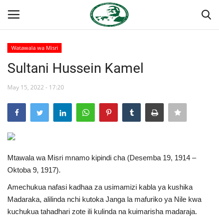
Watawala wa Misri
Ingia
Kujiandikisha
Sultani Hussein Kamel
Nyumba
May 15, 2022 - 17:20
Onyesho la Majaribio
Jukwaa la Nasser la Kimataifa
Mtawala wa Misri mnamo kipindi cha (Desemba 19, 1914 –
Wasiliana
Oktoba 9, 1917).
Misri
Amechukua nafasi kadhaa za usimamizi kabla ya kushika
Madaraka, alilinda nchi kutoka Janga la mafuriko ya Nile kwa
Timu yetu
kuchukua tahadhari zote ili kulinda na kuimarisha madaraja.