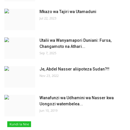
Mkazo wa Tajiri wa Utamaduni
Jul 22, 2023
Utalii wa Wanyamapori Duniani: Fursa,
Changamoto na Athari...
Sep 7, 2025
Je, Abdel Nasser aliipoteza Sudan?!!
Nov 23, 2022
Wanafunzi wa Udhamini wa Nasser kwa
Uongozi watembelea...
Jun 10, 2019
Kundi la Nne