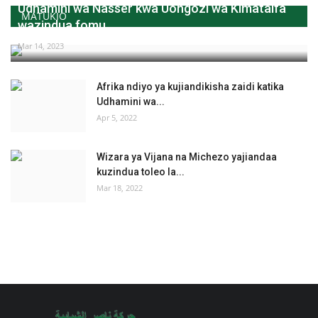
Udhamini wa Nasser kwa Uongozi wa Kimataifa
MATUKIO
wazindua fomu...
Mar 14, 2023
Afrika ndiyo ya kujiandikisha zaidi katika
Udhamini wa...
Apr 5, 2022
Wizara ya Vijana na Michezo yajiandaa
kuzindua toleo la...
Mar 18, 2022