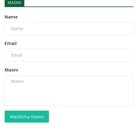
MAONI
Name
Email
Maoni
Wasilisha maoni