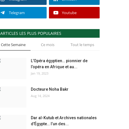
Telegram
Youtube
ARTICLES LES PLUS POPULAIRES
Cette Semaine
Ce mois
Tout le temps
L’Opéra égyptien… pionnier de
l’opéra en Afrique et au...
Jan 19, 2023
Docteure Noha Bakr
Aug 14, 2024
Dar al-Kutub et Archives nationales
d'Égypte… l’un des...