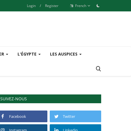
Login
/
Register
French
SER
L'ÉGYPTE
LES AUSPICES
SUIVEZ-NOUS
Facebook
Twitter
Instagram
Linkedin