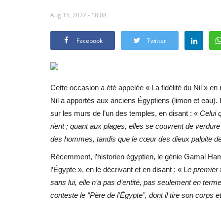
Aug 15, 2022 - 18:08
Facebook
Twitter
Cette occasion a été appelée « La fidélité du Nil » en 
Nil a apportés aux anciens Égyptiens (limon et eau). 
sur les murs de l’un des temples, en disant : «
Celui q
rient ; quant aux plages, elles se couvrent de verdure 
des hommes, tandis que le cœur des dieux palpite d
Récemment, l’historien égyptien, le génie Gamal Hamda
l’Égypte », en le décrivant et en disant : « L
e premier f
sans lui, elle n’a pas d’entité, pas seulement en term
conteste le “Père de l’Égypte”, dont il tire son corps 