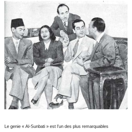
L'exposition
Références
Gallery
Nos Partenaires
opportunités
Language
English
Swahili
español
French
Arabic
Le genie « Al-Sunbati » est l’un des plus remarquables