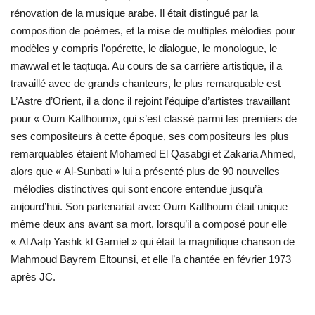
rénovation de la musique arabe. Il était distingué par la
L'Égypte
composition de poèmes, et la mise de multiples mélodies pour
modèles y compris l’opérette, le dialogue, le monologue, le
Mouvement de la jeunesse de
mawwal et le taqtuqa. Au cours de sa carrière artistique, il a
Nasser
travaillé avec de grands chanteurs, le plus remarquable est
L’Astre d’Orient, il a donc il rejoint l’équipe d’artistes travaillant
La Bourse Nasser pour le leadership
pour « Oum Kalthoum», qui s’est classé parmi les premiers de
international
ses compositeurs à cette époque, ses compositeurs les plus
remarquables étaient Mohamed El Qasabgi et Zakaria Ahmed,
Actualités
alors que « Al-Sunbati » lui a présenté plus de 90 nouvelles
mélodies distinctives qui sont encore entendue jusqu’à
Équipe de travail
aujourd’hui. Son partenariat avec Oum Kalthoum était unique
même deux ans avant sa mort, lorsqu’il a composé pour elle
Les pionniers
« Al Aalp Yashk kl Gamiel » qui était la magnifique chanson de
Mahmoud Bayrem Eltounsi, et elle l’a chantée en février 1973
Le citoyen mondial
après JC.
Documents