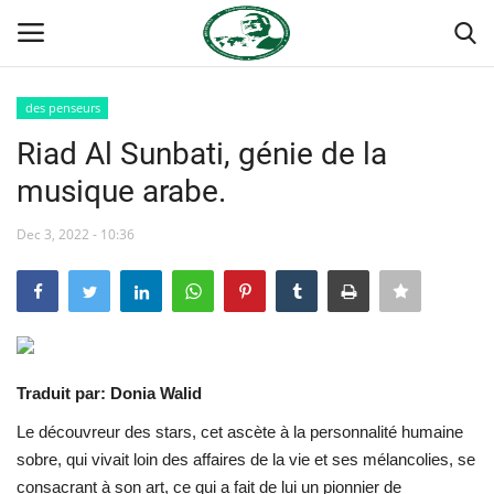
des penseurs
Login
Register
Riad Al Sunbati, génie de la
musique arabe.
Accueil
Dec 3, 2022 - 10:36
Terms & Conditions
Contact
Forum international Nasser
Traduit par: Donia Walid
Héritage de Gamal Abdel Nasser
Le découvreur des stars, cet ascète à la personnalité humaine
sobre, qui vivait loin des affaires de la vie et ses mélancolies, se
Les auspices
consacrant à son art, ce qui a fait de lui un pionnier de