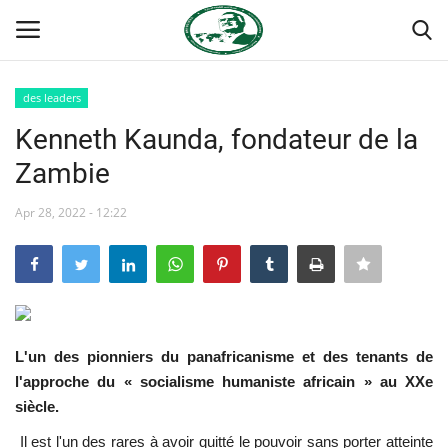
des leaders
Login
Register
Kenneth Kaunda, fondateur de la
Zambie
Accueil
Apr 28, 2022 - 12:22
Forum international Nasser
Terms & Conditions
Contact
L'un des pionniers du panafricanisme et des tenants de
Héritage de Gamal Abdel Nasser
l'approche du « socialisme humaniste africain » au XXe
siècle.
L'Égypte
Il est l'un des rares à avoir quitté le pouvoir sans porter atteinte