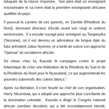
éduquée de la classe moyenne. Son père était un enseignant
missionnaire et sa mère était la première enseignante africaine
L'exposition
qualifiée du pays.
Il poursuit la carrière de ses parents, en Zambie (Rhodésie du
Références
Nord), devenant directeur d'école avant son vingt et unième
anniversaire. Il a ensuite voyagé pour enseigner au Tanganyika
Gallery
(Tanzanie), où il est devenu un admirateur de longue date du
futur président Julius Nyerere, et a tenté de suivre son approche
Nos Partenaires
"Ujamaa" du socialisme africain.
opportunités
De retour chez lui, Kaunda fit campagne contre le projet
britannique de créer une fédération de la Rhodésie du Sud et de
Language
la Rhodésie du Nord pour le Nyasaland, ce qui augmenterait les
pouvoirs subversifs des colons blancs."
English
Swahili
español
Après sa libération, il s'est heurté au chef de son organisation,
French
Arabic
Harry Nkumbula, qui a adopté une approche plus conciliante de
la domination coloniale. Kaunda a dirigé le Congrès national
africain zambien dissident, qui a été immédiatement interdit.