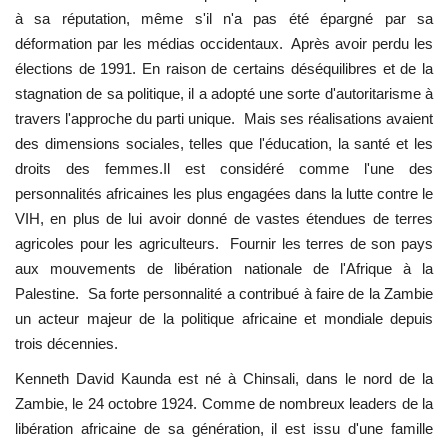
à sa réputation, même s'il n'a pas été épargné par sa
Les auspices
déformation par les médias occidentaux. Après avoir perdu les
élections de 1991. En raison de certains déséquilibres et de la
Mouvement de la jeunesse de
stagnation de sa politique, il a adopté une sorte d'autoritarisme à
Nasser
travers l'approche du parti unique. Mais ses réalisations avaient
des dimensions sociales, telles que l'éducation, la santé et les
La Bourse Nasser pour le leadership
droits des femmes.Il est considéré comme l'une des
international
personnalités africaines les plus engagées dans la lutte contre le
VIH, en plus de lui avoir donné de vastes étendues de terres
Actualités
agricoles pour les agriculteurs. Fournir les terres de son pays
aux mouvements de libération nationale de l'Afrique à la
Équipe de travail
Palestine. Sa forte personnalité a contribué à faire de la Zambie
un acteur majeur de la politique africaine et mondiale depuis
Les pionniers
trois décennies.
Kenneth David Kaunda est né à Chinsali, dans le nord de la
Le citoyen mondial
Zambie, le 24 octobre 1924. Comme de nombreux leaders de la
libération africaine de sa génération, il est issu d'une famille
Documents