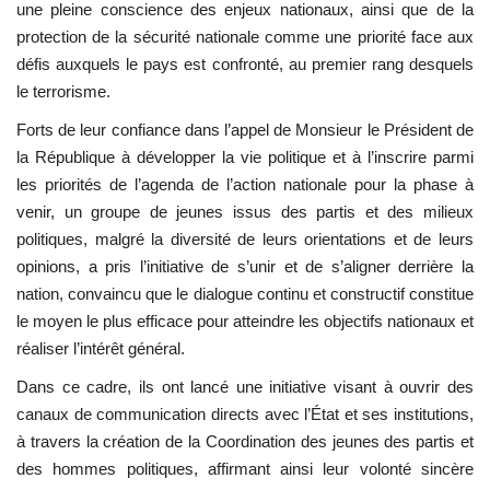
une pleine conscience des enjeux nationaux, ainsi que de la
protection de la sécurité nationale comme une priorité face aux
Les auspices
défis auxquels le pays est confronté, au premier rang desquels
le terrorisme.
Mouvement de la jeunesse de
Nasser
Forts de leur confiance dans l’appel de Monsieur le Président de
la République à développer la vie politique et à l’inscrire parmi
La Bourse Nasser pour le leadership
les priorités de l’agenda de l’action nationale pour la phase à
international
venir, un groupe de jeunes issus des partis et des milieux
politiques, malgré la diversité de leurs orientations et de leurs
Actualités
opinions, a pris l’initiative de s’unir et de s’aligner derrière la
nation, convaincu que le dialogue continu et constructif constitue
Équipe de travail
le moyen le plus efficace pour atteindre les objectifs nationaux et
réaliser l’intérêt général.
Les pionniers
Dans ce cadre, ils ont lancé une initiative visant à ouvrir des
canaux de communication directs avec l’État et ses institutions,
Le citoyen mondial
à travers la création de la Coordination des jeunes des partis et
des hommes politiques, affirmant ainsi leur volonté sincère
Documents