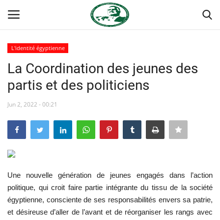
L'identité égyptienne
Login
Register
La Coordination des jeunes des
partis et des politiciens
Accueil
Jun 2, 2022 - 00:21
Terms & Conditions
Contact
Forum international Nasser
Une nouvelle génération de jeunes engagés dans l’action
Héritage de Gamal Abdel Nasser
politique, qui croit faire partie intégrante du tissu de la société
égyptienne, consciente de ses responsabilités envers sa patrie,
L'Égypte
et désireuse d’aller de l’avant et de réorganiser les rangs avec