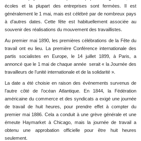
écoles et la plupart des entreprises sont fermées. Il est
Les auspices
généralement le 1 mai, mais est célébré par de nombreux pays
à d’autres dates. Cette fête est habituellement associée au
Mouvement de la jeunesse de
souvenir des réalisations du mouvement des travaillistes.
Nasser
Au premier mai 1890, les premières célébrations de la Fête du
travail ont eu lieu. La première Conférence internationale des
La Bourse Nasser pour le leadership
partis socialistes en Europe, le 14 juillet 1899, à Paris, a
international
annoncé que le 1 mai de chaque année serait « la Journée des
travailleurs de l’unité internationale et de la solidarité ».
Actualités
La date a été choisie en raison des événements survenus de
Équipe de travail
l’autre côté de l’océan Atlantique. En 1844, la Fédération
américaine du commerce et des syndicats a exigé une journée
Les pionniers
de travail de huit heures, pour prendre effet à compter du
premier mai 1886. Cela a conduit à une grève générale et une
Le citoyen mondial
émeute Haymarket à Chicago, mais la journée de travail a
obtenu une approbation officielle pour être huit heures
seulement.
Documents