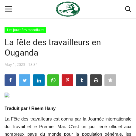
Les journées mondiales
Login
Register
La fête des travailleurs en
Ouganda
Accueil
May 1, 2023 - 18:34
Forum international Nasser
Terms & Conditions
Contact
Traduit par / Reem Hany
Héritage de Gamal Abdel Nasser
La Fête des travailleurs est connu par la Journée internationale
du Travail et le Premier Mai. C’est un jour férié officiel aux
L'Égypte
nombreux pays du monde pour la population générale, les