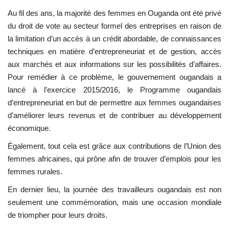
Au fil des ans, la majorité des femmes en Ouganda ont été privé
L'exposition
du droit de vote au secteur formel des entreprises en raison de
la limitation d’un accès à un crédit abordable, de connaissances
Références
techniques en matière d’entrepreneuriat et de gestion, accès
aux marchés et aux informations sur les possibilités d’affaires.
Gallery
Pour remédier à ce problème, le gouvernement ougandais a
lancé à l’exercice 2015/2016, le Programme ougandais
Nos Partenaires
d’entrepreneuriat en but de permettre aux femmes ougandaises
d’améliorer leurs revenus et de contribuer au développement
opportunités
économique.
Également, tout cela est grâce aux contributions de l’Union des
Language
femmes africaines, qui prône afin de trouver d’emplois pour les
femmes rurales.
English
Swahili
español
En dernier lieu, la journée des travailleurs ougandais est non
French
Arabic
seulement une commémoration, mais une occasion mondiale
de triompher pour leurs droits.