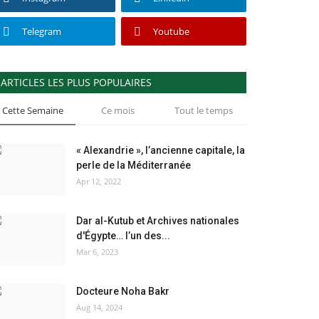
Telegram
Youtube
ARTICLES LES PLUS POPULAIRES
Cette Semaine
Ce mois
Tout le temps
« Alexandrie », l’ancienne capitale, la
perle de la Méditerranée
Apr 12, 2022
Dar al-Kutub et Archives nationales
d'Égypte… l’un des...
Mar 6, 2023
Docteure Noha Bakr
Aug 14, 2024