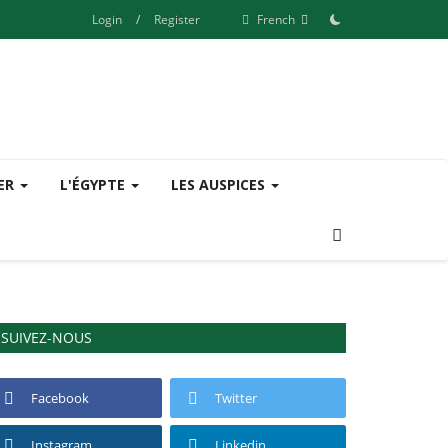
Login
/
Register
French
SER
L'ÉGYPTE
LES AUSPICES
SUIVEZ-NOUS
Facebook
Twitter
Instagram
Linkedin