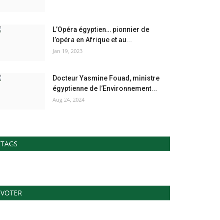
L’Opéra égyptien… pionnier de
l’opéra en Afrique et au...
Jan 19, 2023
Docteur Yasmine Fouad, ministre
égyptienne de l’Environnement...
Aug 24, 2024
TAGS
VOTER