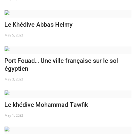
L'exposition
Le Khédive Abbas Helmy
Références
May 5, 2022
Gallery
Nos Partenaires
Port Fouad… Une ville française sur le sol
égyptien
opportunités
May 3, 2022
Language
English
Swahili
español
Le khédive Mohammad Tawfik
French
Arabic
May 1, 2022