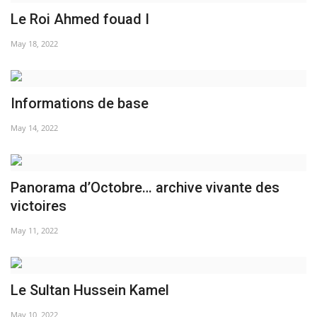
Le Roi Ahmed fouad I
Les auspices
May 18, 2022
Mouvement de la jeunesse de
Nasser
Informations de base
La Bourse Nasser pour le leadership
May 14, 2022
international
Actualités
Panorama d’Octobre… archive vivante des
Équipe de travail
victoires
May 11, 2022
Les pionniers
Le citoyen mondial
Le Sultan Hussein Kamel
Documents
May 10, 2022