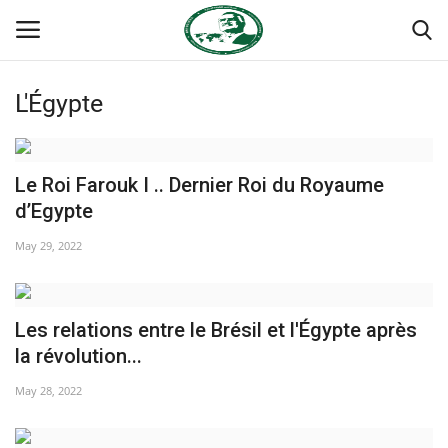
L'Égypte
Login
Register
Accueil
Le Roi Farouk I .. Dernier Roi du Royaume
d’Egypte
Forum international Nasser
May 29, 2022
Terms & Conditions
Les relations entre le Brésil et l'Égypte après
Contact
la révolution...
Héritage de Gamal Abdel Nasser
May 28, 2022
L'Égypte