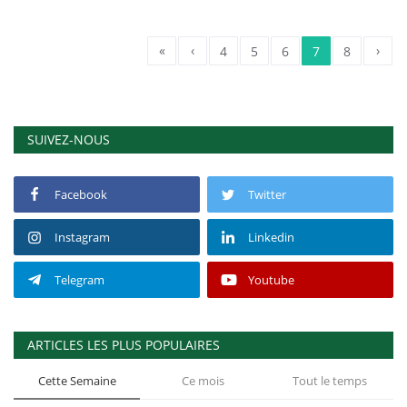
«
‹
›
4
5
6
7
8
SUIVEZ-NOUS
Facebook
Twitter
Instagram
Linkedin
Telegram
Youtube
ARTICLES LES PLUS POPULAIRES
Cette Semaine
Ce mois
Tout le temps