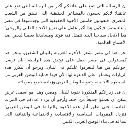
إن الرسالة التى تقع على عاتقكم أكبر من الرسالة التى تقع على
إرث جمال عبدالناصر
عاتقنا؛ لأنكم تحسون بالمشاعر الحقيقية التى تنبثق من الشعب
المصرى، فتعودون حاملين الأخوة الحقيقية التى وجدتموها فى مصر
أخبار
وأبناء مصر، فيكون هذا أكبر عامل على تعزيز الاتحاد القلبى والروحى؛
هذا الاتحاد سياجنا الذى تتمثل فيه قوتنا ومساندتنا بعضنا لبعض ضد
شروط وأحكام منحة ناصر للقيادة الدولية
الأطماع العالمية.
نحن هنا فى مصر نشعر بالأخوة للعروبة وللبنان الشقيق، ونحن هنا
منحة ناصر للقيادة الدولية
كمسئولين فى مصر نعمل على توثيق هذه الرابطة؛ بأن نرسل
إخوانكم من هنا ليتعرفوا عليكم فى لبنان. ونرجو أن تتكرر هذه
مرجعياتنا
الزيارات وتعملوا على الدعوة لها؛ لأن فيها حماية الوطن العربى من
السيطرة الأجنبية، وتقوية الوطن العربى وزيادة جميع مقوماته.
المواطن العالمي
إن فى زياراتكم المتكررة تقوية للبنان ومصر، وهذا هو أسمى غرض
يمكن أن تعملوا جميعاً من أجله. وأرجو أن يزداد عددكم فى المرات
الرواد
القادمة؛ حتى تظهر أثار هذه الأخوة والترابط فى الوطن العربى؛
فتزداد المقومات السياسية والاقتصادية والاجتماعية والثقافية التى
فرص
تساعد فى بناء الوطن العربى الكبير.
وثائق