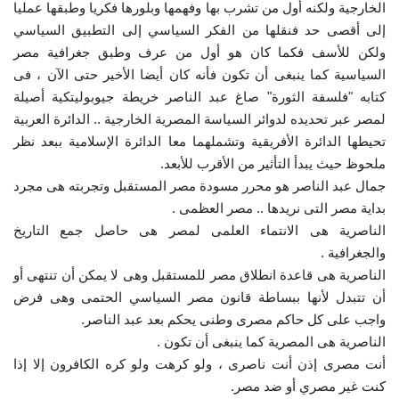
الخارجية ولكنه أول من تشرب بها وفهمها وبلورها فكريا وطبقها عمليا
إلى أقصى حد فنقلها من الفكر السياسي إلى التطبيق السياسي
ولكن للأسف فكما كان هو أول من عرف وطبق جغرافية مصر
السياسية كما ينبغى أن تكون فأنه كان أيضا الأخير حتى الآن ، فى
كتابه "فلسفة الثورة" صاغ عبد الناصر خريطة جيوبوليتكية أصيلة
لمصر عبر تحديده لدوائر السياسة المصرية الخارجية .. الدائرة العربية
تحيطها الدائرة الأفريقية وتشملهما معا الدائرة الإسلامية ببعد نظر
ملحوظ حيث يبدأ التأثير من الأقرب للأبعد.
جمال عبد الناصر هو محرر مسودة مصر المستقبل وتجربته هى مجرد
بداية مصر التى نريدها .. مصر العظمى .
الناصرية هى الانتماء العلمى لمصر هى حاصل جمع التاريخ
والجغرافية .
الناصرية هى قاعدة انطلاق مصر للمستقبل وهى لا يمكن أن تنتهى أو
أن تتبدل لأنها ببساطة قانون مصر السياسي الحتمى وهى فرض
واجب على كل حاكم مصرى وطنى يحكم بعد عبد الناصر.
الناصرية هى المصرية كما ينبغى أن تكون .
أنت مصرى إذن أنت ناصرى ، ولو كرهت ولو كره الكافرون إلا إذا
كنت غير مصري أو ضد مصر.