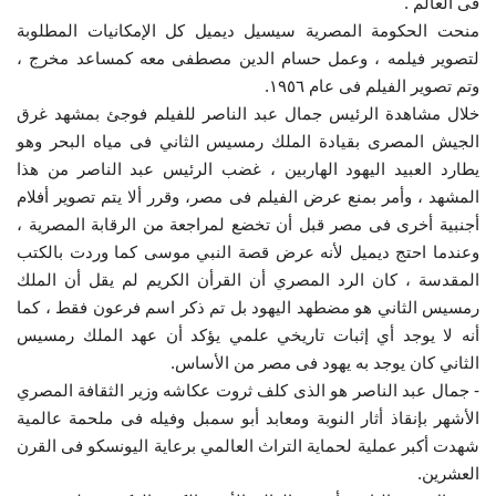
فى العالم .
منحت الحكومة المصرية سيسيل ديميل كل الإمكانيات المطلوبة
الفيديوهات
لتصوير فيلمه ، وعمل حسام الدين مصطفى معه كمساعد مخرج ،
وتم تصوير الفيلم فى عام ١٩٥٦.
الرعاة
خلال مشاهدة الرئيس جمال عبد الناصر للفيلم فوجئ بمشهد غرق
الجيش المصرى بقيادة الملك رمسيس الثاني فى مياه البحر وهو
الشركاء
يطارد العبيد اليهود الهاربين ، غضب الرئيس عبد الناصر من هذا
المشهد ، وأمر بمنع عرض الفيلم فى مصر، وقرر ألا يتم تصوير أفلام
Gallery
أجنبية أخرى فى مصر قبل أن تخضع لمراجعة من الرقابة المصرية ،
وعندما احتج ديميل لأنه عرض قصة النبي موسى كما وردت بالكتب
لغة
المقدسة ، كان الرد المصري أن القرأن الكريم لم يقل أن الملك
رمسيس الثاني هو مضطهد اليهود بل تم ذكر اسم فرعون فقط ، كما
español
Swahili
English
أنه لا يوجد أي إثبات تاريخي علمي يؤكد أن عهد الملك رمسيس
الثاني كان يوجد به يهود فى مصر من الأساس.
Arabic
French
- جمال عبد الناصر هو الذى كلف ثروت عكاشه وزير الثقافة المصري
الأشهر بإنقاذ أثار النوبة ومعابد أبو سمبل وفيله فى ملحمة عالمية
شهدت أكبر عملية لحماية التراث العالمي برعاية اليونسكو فى القرن
العشرين.