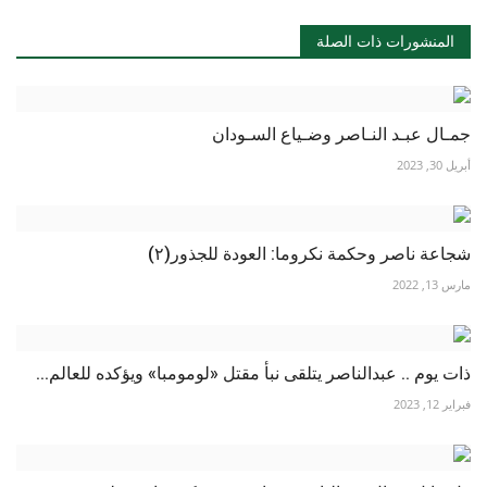
المنشورات ذات الصلة
جمـال عبـد النـاصر وضـياع السـودان
أبريل 30, 2023
شجاعة ناصر وحكمة نكروما: العودة للجذور(٢)
مارس 13, 2022
ذات يوم .. عبدالناصر يتلقى نبأ مقتل «لومومبا» ويؤكده للعالم...
فبراير 12, 2023