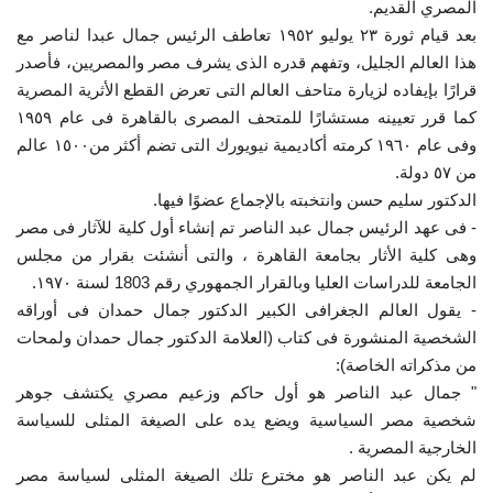
المصري القديم.
بعد قيام ثورة ٢٣ يوليو ١٩٥٢ تعاطف الرئيس جمال عبدا لناصر مع
هذا العالم الجليل، وتفهم قدره الذى يشرف مصر والمصريين، فأصدر
قرارًا بإيفاده لزيارة متاحف العالم التى تعرض القطع الأثرية المصرية
كما قرر تعيينه مستشارًا للمتحف المصرى بالقاهرة فى عام ١٩٥٩
وفى عام ١٩٦٠ كرمته أكاديمية نيويورك التى تضم أكثر من١٥٠٠ عالم
من ٥٧ دولة.
الدكتور سليم حسن وانتخبته بالإجماع عضوًا فيها.
- فى عهد الرئيس جمال عبد الناصر تم إنشاء أول كلية للآثار فى مصر
وهى كلية الأثار بجامعة القاهرة ، والتى أنشئت بقرار من مجلس
الجامعة للدراسات العليا وبالقرار الجمهوري رقم 1803 لسنة ١٩٧٠.
- يقول العالم الجغرافى الكبير الدكتور جمال حمدان فى أوراقه
الشخصية المنشورة فى كتاب (العلامة الدكتور جمال حمدان ولمحات
من مذكراته الخاصة):
" جمال عبد الناصر هو أول حاكم وزعيم مصري يكتشف جوهر
شخصية مصر السياسية ويضع يده على الصيغة المثلى للسياسة
الخارجية المصرية .
لم يكن عبد الناصر هو مخترع تلك الصيغة المثلى لسياسة مصر