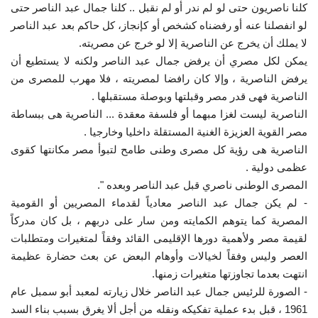
كلنا ناصريون حتى لو لم ندر أو لم نقبل .. كلنا جمال عبد الناصر حتى
لو انفصلنا عنه أو رفضناه كشخص أو كإنجاز، كل حاكم بعد عبد الناصر
لا يملك أن يخرج عن الناصرية إلا لو خرج عن مصريته.
يمكن لكل مصري أن يرفض جمال عبد الناصر ولكنه لا يستطيع أن
يرفض الناصرية ، وإلا كان رافضا لمصريته ، فلا مهرب للمصرى من
الناصرية فهى قدر مصر وقبلتها وبوصلة مستقبلها .
الناصرية ليست لغزا مبهما أو فلسفة معقدة ... الناصرية هى ببساطة
مصر القوية العزيزة الغنية المستقلة داخليا وخارجيا .
الناصرية هى رؤية كل مصرى وطنى طامح لتبوأ مصر مكانتها كقوى
عظمى دولية .
المصرى الوطنى ناصري قبل عبد الناصر وبعده ".
- لم يكن جمال عبد الناصر معادياً لقدماء المصريين أو القومية
المصرية كما يتوهم الكمايته ومن سار على دربهم ، بل كان مدركاً
لقيمة مصر ولأهمية دورها الإقليمى القائد وفقاً لمتغيرات ومتطلبات
العصر وليس وفقاً لخيالات وأوهام البعض عن بعث حضارة عظيمة
انتهت بعدما تجاوزتها متغيرات زمنها.
- الصورة للرئيس جمال عبد الناصر خلال زيارته لمعبد أبو سمبل عام
1961 ، قبل بدء عملية تفكيكه ونقله من أجل ألا يغرق بسبب بناء السد