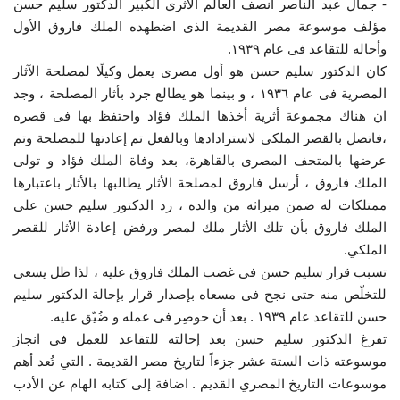
- جمال عبد الناصر أنصف العالم الأثري الكبير الدكتور سليم حسن
مؤلف موسوعة مصر القديمة الذى اضطهده الملك فاروق الأول
وأحاله للتقاعد فى عام ١٩٣٩.
كان الدكتور سليم حسن هو أول مصرى يعمل وكيلًا لمصلحة الآثار
المصرية فى عام ١٩٣٦ ، و بينما هو يطالع جرد بأثار المصلحة ، وجد
ان هناك مجموعة أثرية أخذها الملك فؤاد واحتفظ بها فى قصره
،فاتصل بالقصر الملكى لاسترادادها وبالفعل تم إعادتها للمصلحة وتم
عرضها بالمتحف المصرى بالقاهرة، بعد وفاة الملك فؤاد و تولى
الملك فاروق ، أرسل فاروق لمصلحة الأثار يطالبها بالأثار باعتبارها
ممتلكات له ضمن ميراثه من والده ، رد الدكتور سليم حسن على
الملك فاروق بأن تلك الأثار ملك لمصر ورفض إعادة الأثار للقصر
الملكي.
تسبب قرار سليم حسن فى غضب الملك فاروق عليه ، لذا ظل يسعى
للتخلّص منه حتى نجح فى مسعاه بإصدار قرار بإحالة الدكتور سليم
حسن للتقاعد عام ١٩٣٩ . بعد أن حوصِر فى عمله و ضُيّق عليه.
تفرغ الدكتور سليم حسن بعد إحالته للتقاعد للعمل فى انجاز
موسوعته ذات الستة عشر جزءاً لتاريخ مصر القديمة . التي تُعد أهم
موسوعات التاريخ المصري القديم . اضافة إلى كتابه الهام عن الأدب