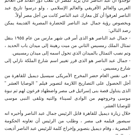
لوجدوا أن عبد الناصر كان يريد لمصر أن تلعب دور القائد فى العالم
العربي والعالم الأفريقي والعالم الإسلامي ، ولو درسوا تاريخ عبد
إرث جمال عبدالناصر
الناصر لعرفوا أن كل معارك عبد الناصر كانت من أجل مصر أولاً.
وبخصوص رؤية جمال عبد الناصر للحضارة المصرية القديمة يمكن
أخبار
رصد التالي:
- جمال عبد الناصر هو الذى أمر فى شهر مارس من عام ١٩٥٥ بنقل
شروط وأحكام منحة ناصر للقيادة الدولية
تمثال الملك رمسيس الثاني من ميت رهينة إلى ميدان باب الحديد ،
وتم نصب التمثال بالميدان الذي تحول اسمه إلى ميدان رمسيس.
منحة ناصر للقيادة الدولية
- جمال عبد الناصر هو الذى قرر تغيير اسم شارع الملكة نازلي إلى
شارع رمسيس .
مرجعياتنا
- فى نفس العام حضر المخرج الأمريكى سيسيل ديميل للقاهرة من
أجل الحصول على التصاريح اللازمة لتصوير فيلم " الوصايا العشر "
المواطن العالمي
الذى يتناول قصة بنى إسرائيل فى مصر واضطهاد فرعون لهم ثم نبوة
موسى وخروجهم من الوادى لسيناء والتيه وتلقى النبى موسى
الرواد
للوصايا العشر.
خلال زيارة ديميل للقاهرة قابل الرئيس جمال عبد الناصر وأخبره انه
فرص
سيصور فيلمه فى مصر ، وطلب من الرئيس أن تعاونه الحكومة
المصرية ، وقام ديميل بتصوير وإخراج كلمة للرئيس عبد الناصر أذيعت
وثائق