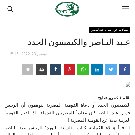
مقالات عن جمال عبدالناصر
تسجيل الدخول
تسجيل
عـبد النـاصر والكيميتيون الجدد
الصفحة الرئيسية
نوفمبر 23, 2022 - 15:15
مدرسة الطليعة الوطنية
منتدى ناصر الدولي
بقلم / عمرو صابح
حركة ناصر الشبابية
الكيميتيون الجدد أو دعاة القومية المصرية يتوهمون أن الرئيس
جمال عبد الناصر كان معادياً للمصريين القدماء!! لذا
اختار القومية
مصر
العربية بديلاً عن القومية المصرية!!
لو قرأ هؤلاء الكمايته كتاب "فلسفة الثورة" للرئيس عبد الناصر
فريق العمل