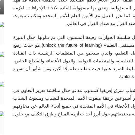
مسؤولية، ونعني بها مسؤولية القادة لاتخاذ الإجراءات اللازمة
ماي
 كما عزز العمل مع الأمين العام للأمم المتحدة ومكتب مبعوث
 القرار مع صناع القرار في العالم.
لة الحوارات رفيعة المستوى التي تم تناولها خلال الدورة
السابعة والسبعون، والتي من بينها جلسة بعنوان «فتح مستقبل التعلم» (unlock the future of learning) هو حدث رفيع
 التعليم، والذي سيجمع بين المنظمات الرئيسية ذات القيادة
التعليمية، والمنظمات الدولية، والدول الأعضاء، والقطاع الخاص،
سليط الضوء عليها حيث تتطلب طموحًا أكبر، ومن شأنها أن تسرع
شباب شرق إفريقيا كمندوب مدعو خلال مناقشة تعزيز التعاون في
ر أسبوعين برفقة مبعوث الأمم المتحدة للشباب ومبعوث الشباب
ل الأعضاء في الأمم المتحدة في جميع أنحاء العالم عن مخاوفهم
اجه مجتمعاتهم حول أبرز أحداث أزمة المناخ وطرق التكيف مع حلول