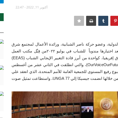
أكتوبر 11, 2022 - 22:47
ولية، وعضو حركة ناصر الشبابية، ورائدة الأعمال لمجتمع شرق
إفريقيا، بالدورة الـ ٧٧ بالجمعية العامة للأمم المتحدة بعد اختيارها مندوباً للشباب في يوليو ٢٠٢٢من قِبَّل مكتب العمل
الخارجي بالاتحاد الأوروبي في تنزانيا، وفريق مجتمع شرق إفريقيا، كواحدة من أبرز قادة التغيير الإيجابي الشباب (EEAS)
للانضمام إلى حملة الأمم المتحدة "صوتنا.. مستقبلنا" (OurVoiceOurFuture)، والتي انطلقت في الثاني عشر من أغسطس
ع رفيع المستوى للجمعية العامة للأمم المتحدة، الذي انعقد علي
مدار أسبوعين في الفترة من ١٣ حتي ٢٧ سبتمبر، والتي من خلالها انضمت جيسيكا إلي UNGA 77، واستطاعت تمثيل صوت