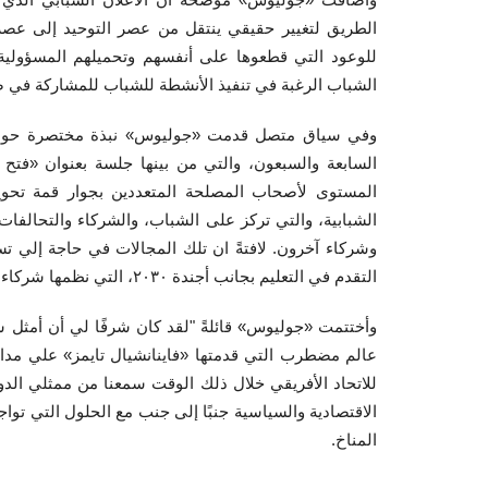
الطريق لتغيير حقيقي ينتقل من عصر التوحيد إلى عصر ال
للوعود التي قطعوها على أنفسهم وتحميلهم المسؤولية،
الشباب الرغبة في تنفيذ الأنشطة للشباب للمشاركة في صنع
وفي سياق متصل قدمت «جوليوس» نبذة مختصرة حول سلس
المستوى لأصحاب المصلحة المتعددين بجوار قمة تحويل
الشبابية، والتي تركز على الشباب، والشركاء والتحالفات 
وشركاء آخرون. لافتةً ان تلك المجالات في حاجة إلي ت
التقدم في التعليم بجانب أجندة ٢٠٣٠، التي نظمها شركاء Unlock.
وأختتمت «جوليوس» قائلةً "لقد كان شرفًا لي أن أمثل 
عالم مضطرب التي قدمتها «فاينانشيال تايمز» علي مدا
للاتحاد الأفريقي خلال ذلك الوقت سمعنا من ممثلي الدو
الاقتصادية والسياسية جنبًا إلى جنب مع الحلول التي تو
المناخ.