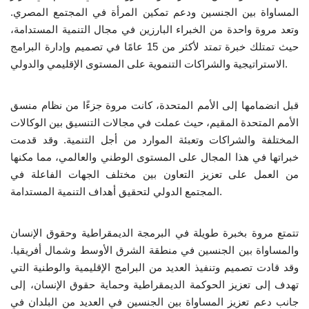
المساواة بين الجنسين ودعم تمكين المرأة في المجتمع المصري.
إرث جمال عبدالناصر
وتعد مروة واحدة من الخبراء البارزين في مجال التنمية المستدامة،
حيث تمتلك خبرة تمتد لأكثر من 15 عامًا في تصميم وإدارة البرامج
أخبار
الاستراتيجية والشراكات التنموية على المستوى الإقليمي والدولي.
شروط وأحكام منحة ناصر للقيادة الدولية
قبل انضمامها إلى الأمم المتحدة، كانت مروة جزءًا من نظام منسق
الأمم المتحدة المقيم، حيث عملت في مجالات التنسيق بين الوكالات
منحة ناصر للقيادة الدولية
المختلفة والشراكات وتعبئة الموارد من أجل التنمية. وقد قدمت
خبراتها في هذا المجال على المستوى الوطني والعالمي، مما مكنها
مرجعياتنا
من العمل على تعزيز التعاون بين مختلف الجهات الفاعلة في
المجتمع الدولي لتحقيق أهداف التنمية المستدامة.
المواطن العالمي
تتمتع مروة بخبرة طويلة في البرمجة الديمقراطية وحقوق الإنسان
الرواد
والمساواة بين الجنسين في منطقة الشرق الأوسط وشمال أفريقيا.
وقد قادت تصميم وتنفيذ العديد من البرامج الإقليمية والوطنية التي
فرص
تهدف إلى تعزيز الحوكمة الديمقراطية وحماية حقوق الإنسان، إلى
جانب دعم تعزيز المساواة بين الجنسين في العديد من البلدان في
وثائق