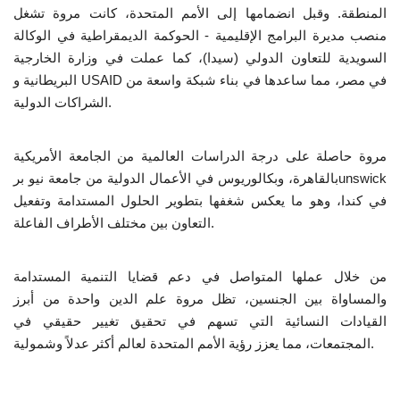
المنطقة. وقبل انضمامها إلى الأمم المتحدة، كانت مروة تشغل
منصب مديرة البرامج الإقليمية - الحوكمة الديمقراطية في الوكالة
الفيديوهات
السويدية للتعاون الدولي (سيدا)، كما عملت في وزارة الخارجية
البريطانية و USAID في مصر، مما ساعدها في بناء شبكة واسعة من
الرعاة
الشراكات الدولية.
الشركاء
مروة حاصلة على درجة الدراسات العالمية من الجامعة الأمريكية
Gallery
بالقاهرة، وبكالوريوس في الأعمال الدولية من جامعة نيو برunswick
في كندا، وهو ما يعكس شغفها بتطوير الحلول المستدامة وتفعيل
لغة
التعاون بين مختلف الأطراف الفاعلة.
English
Swahili
español
من خلال عملها المتواصل في دعم قضايا التنمية المستدامة
French
Arabic
والمساواة بين الجنسين، تظل مروة علم الدين واحدة من أبرز
القيادات النسائية التي تسهم في تحقيق تغيير حقيقي في
المجتمعات، مما يعزز رؤية الأمم المتحدة لعالم أكثر عدلاً وشمولية.