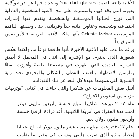
الأغنية ذائعة الصيت Your dark glasses وتتحدث فيها عن حزنه وآلامه
وديونه التي وقع فيها، واستمرت على نهج الأغنية الشخصية والدلالية
إرث جمال عبدالناصر
التي تؤرخ لحياتها الموسيقية والشخصية وتقدم فيها إشارات
اجتماعية وشخصية وعناوين ذاتية جداً وفردانية، حتى وصفتها الناقدة
أخبار
الموسيقية Celeste Izelaar بأنها ملكة الأغنية الغريبة،
فالأمر ضمن
السياق إذاً.
شروط وأحكام منحة ناصر للقيادة الدولية
ورغم ما بدت عليه الأغنية الأخيرة بأنها طافحة نوعاً ما، ولكنها تعكس
شعورها الذي يحترم. مع الإشارة إلى أنني في المجمل لا أطيق
منحة ناصر للقيادة الدولية
النسوية الجديدة التي ظهرت في منطقتنا خاصةً وأفرزت نساءً
يمارسن الاضطهاد والعنف اللفظي والشكلي والوجودي تحت راية
مرجعياتنا
النسوية التي همومها بعيدة كل البعد عن تلك النتوءات.
أنقل بعض المعلومات عن شاكيرا والتي جاءت في كتابي "بوتريهات
المواطن العالمي
حزينة من استوديو الأفراح":
عام ٢٠٠٧ تبرعت شاكيرا بمبلغ خمسة وأربعين مليون دولار
الرواد
لمساعدة الفقراء في أمريكا اللاتينية، أعد قراءة الرقم! خمسة
وأربعون مليون دولار. نعم.
فرص
عام ٢٠١٧ تبرعت بمبلغ خمسة عشر مليون دولار لصالح ضحايا
إعصار ماثيو الذى ضرب هايتي وتسبب فى مقتل ما يقارب
وثائق