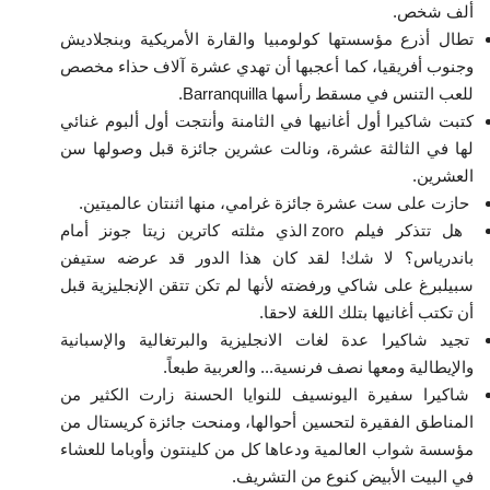
ألف شخص.
تطال أذرع مؤسستها كولومبيا والقارة الأمريكية وبنجلاديش
الفيديوهات
وجنوب أفريقيا، كما أعجبها أن تهدي عشرة آلاف حذاء مخصص
للعب التنس في مسقط رأسها Barranquilla.
الرعاة
كتبت شاكيرا أول أغانيها في الثامنة وأنتجت أول ألبوم غنائي
لها في الثالثة عشرة، ونالت عشرين جائزة قبل وصولها سن
الشركاء
العشرين.
حازت على ست عشرة جائزة غرامي، منها اثنتان عالميتين.
Gallery
هل تتذكر فيلم zoro الذي مثلته كاترين زيتا جونز أمام
باندرياس؟ لا شك! لقد كان هذا الدور قد عرضه ستيفن
لغة
سبيلبرغ على شاكي ورفضته لأنها لم تكن تتقن الإنجليزية قبل
أن تكتب أغانيها بتلك اللغة لاحقا.
English
Swahili
español
تجيد شاكيرا عدة لغات الانجليزية والبرتغالية والإسبانية
French
Arabic
والإيطالية ومعها نصف فرنسية... والعربية طبعاً.
شاكيرا سفيرة اليونسيف للنوايا الحسنة زارت الكثير من
المناطق الفقيرة لتحسين أحوالها، ومنحت جائزة كريستال من
مؤسسة شواب العالمية ودعاها كل من كلينتون وأوباما للعشاء
في البيت الأبيض كنوع من التشريف.