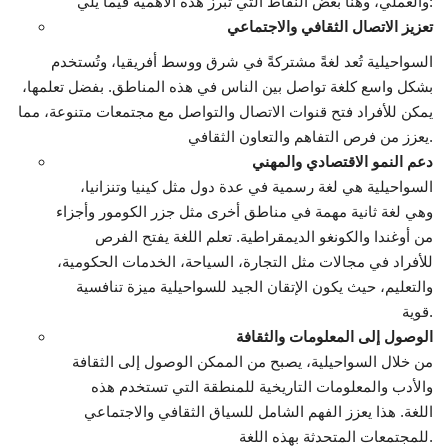
والعملي، وهنا بعض النقاط التي تبرز هذه الأهمية فيما يلي:
تعزيز الاتصال الثقافي والاجتماعي
الفيديوهات
السواحيلية تُعد لغةً مشتركةً في شرق ووسط أفريقيا، وتُستخدم
بشكل واسع كلغة تواصل بين الناس في هذه المناطق. بفضل تعلمها،
الرعاة
يمكن للأفراد فتح قنوات الاتصال والتواصل مع مجتمعات متنوعة، مما
يعزز من فرص التفاهم والتعاون الثقافي.
الشركاء
دعم النمو الاقتصادي والمهني
السواحيلية هي لغة رسمية في عدة دول مثل كينيا وتنزانيا،
Gallery
وهي لغة ثانية مهمة في مناطق أخرى مثل جزر الكومور وأجزاء
من أوغندا والكونغو الديمقراطية. تعلم اللغة يفتح الفرص
لغة
للأفراد في مجالات مثل التجارة، السياحة، الخدمات الحكومية،
والتعليم، حيث يكون الإتقان الجيد للسواحيلية ميزة تنافسية
English
Swahili
español
قوية.
French
Arabic
الوصول إلى المعلومات والثقافة
من خلال السواحيلية، يصبح من الممكن الوصول إلى الثقافة
والأدب والمعلومات التاريخية للمنطقة التي تستخدم هذه
اللغة. هذا يعزز الفهم الشامل للسياق الثقافي والاجتماعي
للمجتمعات المتحدثة بهذه اللغة.