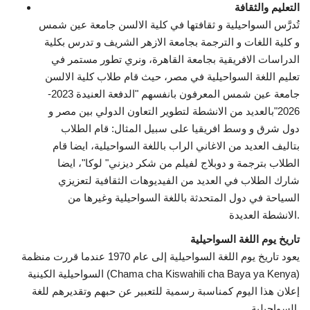
التعليم والثقافة
تُدرَّس السواحيلية و ثقافتها في كلية الالسن جامعة عين شمس
و كلية اللغات و الترجمة بجامعة الازهر الشريف و تدرس بكلية
الدراسات الافريقية بجامعة القاهرة، ونري تطور مستمر في
تعليم اللغة السواحيلية في مصر، حيث قام طلاب كلية الالسن
جامعة عين شمس المعرفون بانفسهم "الدفعة العنيدة 2023-
2026"بالعديد من الانشطة لتطوير التعاون الدولي بين مصر و
دول شرق و وسط افريقيا على سبيل المثال: قام الطلاب
بتاليف العديد من الاغاني الراب باللغة السواحيلية، ايضا قام
الطلاب بترجمة و دوبلاج لفيلم من شكر ديزني" لوكا"، ايضا
شارك الطلاب في العديد من الفيديوهات الثقافية لتعزيزي
السياحة في دول المتحدثة باللغة السواحيلية وغيرها من
الانشطة العديدة.
تاريخ يوم اللغة السواحيلية
يعود تاريخ يوم اللغة السواحيلية إلى عام 1970 عندما قررت منظمة
السواحيلية الكينية (Chama cha Kiswahili cha Baya ya Kenya)
إعلان هذا اليوم كمناسبة رسمية للتعبير عن حبهم وتقديرهم للغة
السواحيلية.