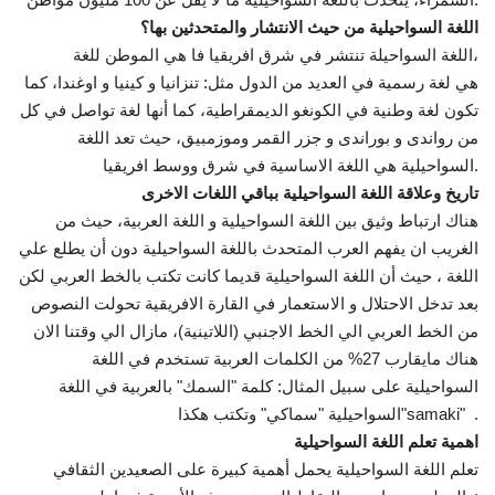
اللغة السواحيلية من حيث الانتشار والمتحدثين بها؟
إرث جمال عبدالناصر
اللغة السواحيلة تنتشر في شرق افريقيا فا هي الموطن للغة،
هي لغة رسمية في العديد من الدول مثل: تنزانيا و كينيا و اوغندا، كما
أخبار
تكون لغة وطنية في الكونغو الديمقراطية، كما أنها لغة تواصل في كل
من رواندى و بوراندى و جزر القمر وموزمبيق، حيث تعد اللغة
شروط وأحكام منحة ناصر للقيادة الدولية
السواحيلية هي اللغة الاساسية في شرق ووسط افريقيا.
تاريخ وعلاقة اللغة السواحيلية بباقي اللغات الاخرى
منحة ناصر للقيادة الدولية
هناك ارتباط وثيق بين اللغة السواحيلية و اللغة العربية، حيث من
الغريب ان يفهم العرب المتحدث باللغة السواحيلية دون أن يطلع علي
مرجعياتنا
اللغة ، حيث أن اللغة السواحيلية قديما كانت تكتب بالخط العربي لكن
بعد تدخل الاحتلال و الاستعمار في القارة الافريقية تحولت النصوص
المواطن العالمي
من الخط العربي الي الخط الاجنبي (اللاتينية)، مازال الي وقتنا الان
هناك مايقارب 27% من الكلمات العربية تستخدم في اللغة
الرواد
السواحيلية على سبيل المثال: كلمة "السمك" بالعربية في اللغة
السواحيلية "سماكي" وتكتب هكذا"samaki" .
فرص
اهمية تعلم اللغة السواحيلية
تعلم اللغة السواحيلية يحمل أهمية كبيرة على الصعيدين الثقافي
وثائق