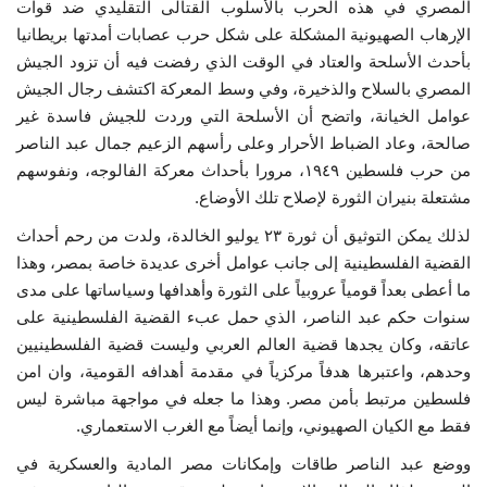
المصري في هذه الحرب بالأسلوب القتالى التقليدي ضد قوات
الإرهاب الصهيونية المشكلة على شكل حرب عصابات أمدتها بريطانيا
الفيديوهات
بأحدث الأسلحة والعتاد في الوقت الذي رفضت فيه أن تزود الجيش
المصري بالسلاح والذخيرة، وفي وسط المعركة اكتشف رجال الجيش
الرعاة
عوامل الخيانة، واتضح أن الأسلحة التي وردت للجيش فاسدة غير
صالحة، وعاد الضباط الأحرار وعلى رأسهم الزعيم جمال عبد الناصر
الشركاء
من حرب فلسطين ١٩٤٩، مرورا بأحداث معركة الفالوجه، ونفوسهم
مشتعلة بنيران الثورة لإصلاح تلك الأوضاع.
Gallery
لذلك يمكن التوثيق أن ثورة ٢٣ يوليو الخالدة، ولدت من رحم أحداث
القضية الفلسطينية إلى جانب عوامل أخرى عديدة خاصة بمصر، وهذا
لغة
ما أعطى بعداً قومياً عروبياً على الثورة وأهدافها وسياساتها على مدى
español
Swahili
English
سنوات حكم عبد الناصر، الذي حمل عبء القضية الفلسطينية على
عاتقه، وكان يجدها قضية العالم العربي وليست قضية الفلسطينيين
Arabic
French
وحدهم، واعتبرها هدفاً مركزياً في مقدمة أهدافه القومية، وان امن
فلسطين مرتبط بأمن مصر. وهذا ما جعله في مواجهة مباشرة ليس
فقط مع الكيان الصهيوني، وإنما أيضاً مع الغرب الاستعماري.
ووضع عبد الناصر طاقات وإمكانات مصر المادية والعسكرية في