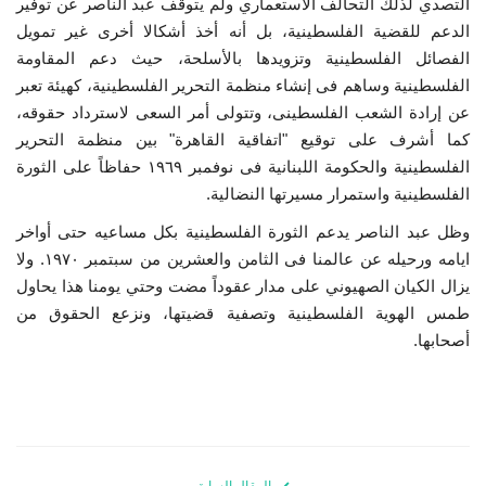
التصدي لذلك التحالف الاستعماري ولم يتوقف عبد الناصر عن توفير
الدعم للقضية الفلسطينية، بل أنه أخذ أشكالا أخرى غير تمويل
الفصائل الفلسطينية وتزويدها بالأسلحة، حيث دعم المقاومة
الفلسطينية وساهم فى إنشاء منظمة التحرير الفلسطينية، كهيئة تعبر
عن إرادة الشعب الفلسطينى، وتتولى أمر السعى لاسترداد حقوقه،
كما أشرف على توقيع "اتفاقية القاهرة" بين منظمة التحرير
الفلسطينية والحكومة اللبنانية فى نوفمبر ١٩٦٩ حفاظاً على الثورة
الفلسطينية واستمرار مسيرتها النضالية.
وظل عبد الناصر يدعم الثورة الفلسطينية بكل مساعيه حتى أواخر
ايامه ورحيله عن عالمنا فى الثامن والعشرين من سبتمبر ١٩٧٠. ولا
يزال الكيان الصهيوني على مدار عقوداً مضت وحتي يومنا هذا يحاول
طمس الهوية الفلسطينية وتصفية قضيتها، ونزعع الحقوق من
أصحابها.
المقال السابق