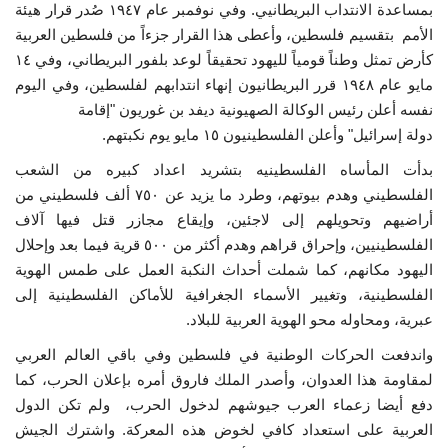
بمساعدة الانتداب البريطانيي. وفي نوفمبر عام ١٩٤٧ صُدر قرار هيئة
إرث جمال عبدالناصر
الأمم بتقسيم فلسطين، وأعطى هذا القرار جزءاً من فلسطين العربية
كأرض تمثل وطناً قومياً لليهود تحقيقاً لوعد بلفور البريطاني، وفي ١٤
مايو عام ١٩٤٨ قرر البريطانيون إنهاء انتدابهم لفلسطين، وفي اليوم
أخبار
نفسه أعلن رئيس الوكالة الصهيونية ديفد بن غوريون "إقامة
دولة إسرائيل" وأعلن الفلسطينيون ١٥ مايو يوم نكبتهم.
شروط وأحكام منحة ناصر للقيادة الدولية
بدأت المأساه الفلسطينيه بتشريد اعداد كبيره من الشعب
منحة ناصر للقيادة الدولية
الفلسطيني وهدم بيوتهم، وطرد ما يزيد عن ٧٥٠ ألف فلسطيني من
أراضيهم وتحويلهم إلى لاجئين، وإيقاع مجازر قتل فيها آلاف
مرجعياتنا
الفلسطينيين، وإحراق قراهم وهدم أكثر من ٥٠٠ قرية فيما بعد وإحلال
اليهود مكانهم، كما شملت أحداث النكبة العمل على طمس الهوية
المواطن العالمي
الفلسطينية، وتغيير الأسماء الجغرافية للأماكن الفلسطينية إلى
عبرية، ومحاوله محو الهوية العربية للبلاد.
الرواد
واندفعت الحركات الوطنية في فلسطين وفي باقي العالم العربي
لمقاومة هذا العدوان، وأصدر الملك فاروق أمره بإعلان الحرب، كما
فرص
دفع أيضا زعماء العرب جيوشهم لدخول الحرب، ولم تكن الدول
العربية على استعداد كافي لخوض هذه المعركة. واشترك الجيش
وثائق