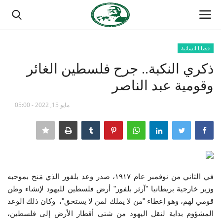
قضايا انسانية
تسجيل الدخول
تسجيل
ذكري النكبة.. جرح فلسطين الغائر
وقومية عبد الناصر
الصفحة الرئيسية
مايو 15, 2022 - 05:00
منتدى ناصر الدولي
مدرسة الطليعة الوطنية
حركة ناصر الشبابية
في الثاني من نوفمبر عام ١٩١٧، صدر وعد بلفور الذي مَنح بموجبه
مصر
وزير خارجية بريطانيا "آرثر بلفور" أرض فلسطين لليهود لإنشاء وطن
قومي لهم، وهو إعطاء "من لا يملك لمن لا يستحق"، وكان ذلك الوعد
فريق العمل
المشؤوم بداية لنقل اليهود من شتى أقطار الأرض إلى فلسطين،