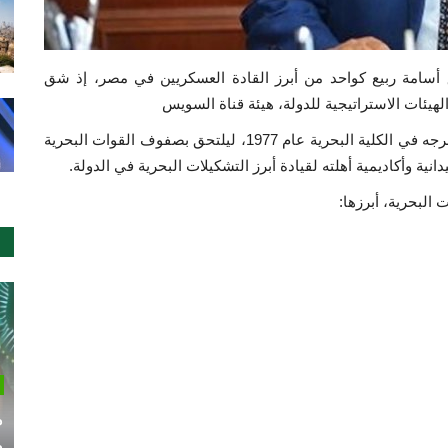
سامة ربيع كواحد من أبرز القادة العسكريين في مصر، إذ شق
هيئات الاستراتيجية للدولة، هيئة قناة السويس
ولد الفريق أسامة ربيع عام 1955، وبدأ رحلته الوطنية بتخرجه في الكلية البحرية عام 1977، ليلتحق بصفوف القوات البحرية
نية وأكاديمية أهلته لقيادة أبرز التشكيلات البحرية في الدولة.
البحرية، أبرزها:
م
م