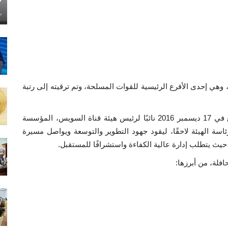
ماي
ية المصرية، وهي إحدى الأفرع الرئيسية للقوات المسلحة، وتم ترقيته إلى رتبة
في محطة مفصلية من مسيرته، عُيّن الفريق أسامة ربيع في 17 ديسمبر 2016 نائبًا لرئيس هيئة قناة السويس، المؤسسة
ئاسة الهيئة لاحقًا، ليقود جهود التطوير والتوسعة ويواصل مسيرة
يث يتطلب إدارة عالية الكفاءة واستشرافًا للمستقبل.
افلة، من أبرزها: