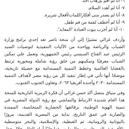
٦- أنا لم أقم بإرهاب أحد.
٧- أنا لم أهدد السلام.
٨- أنا لم يصدر منى أفكار/كلمات/أفعال شريرة.
٩- أنا لم أخطف لقمة من فم طفل.
١٠- أنا لم أخرب بيوت العبادة "المعابد".
وأردف غزالي مشيرًا إلي أن منحة ناصر تعد إحدي برامج وزارة
الشباب والرياضة وواحدة من الآليات التنفيذية لتوصيات السيد
الرئيس عبد الفتاح السيسي رئيس الجمهورية، وتعمل علي تمكين
الشباب معرفيًا وتمكينهم من خلق رؤية شاملة ومحورية ترتبط
بالقضايا العالمية وخطط التنمية المستدامة مع حصيلة تاريخية،
موضحًا أنها تأتي في إطار تنفيذ كل من رؤية مصر لأهداف التنمية
المستدامة ٢٠٣٠ وأجندة أفريقيا ٢٠٦٣، وتعاون الجنوب الجنوب.
وفي سياق متصل أكد حسن غزالي أن فكرة الرمزية التاريخية للمنحة
هذا العام شديدة الارتباط والتماشي مع رؤية الدولة المصرية في
تنمية الهوية الوطنية، برقائقها الحضارية المتجانسة، الممتدة
والضاربة في عمق التاريخ، بداية من المصرية القديمة، مرورًا
باليونانية والرومانية، ثم القبطية، والإسلامية، والبحر متوسطية
والأفريقية، التي ظهرت معالمها وبريقها جليًا أمام العالم خلال حفل