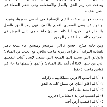
وماعت هي رمز الحق والعدل والاستقامة وهي شعار القضاء في
الفيديوهات
مصر القديمة.
جسدت قوانين ماعت القيم الإنسانية في اسمي صورها، وعبرت
الرعاة
بوضوح عن وعي المصري القديم بالكون، فهى رمز الحق والعدل
والنظام في الكون، لذا كانت مبادئ ماعت هي دليل العيش في
الشركاء
المجتمع وكانت مطاعة من الجميع.
ومن جانبه صرَّح «حسن غزالي» مؤسس ومنسق عام منحة ناصر
Gallery
للقيادة الدولية أن قواعد رمزية ماعت تتلاقي مع العديد من المبادئ
والوثائق التي تستند إليها المنحة التي تسعى لإيجاد آليات لتفعيلها
لغة
التي من بينها، لافتًا أن أهم تلك المبادئ وأعمها وأشملها ما جاء في
español
Swahili
English
قوانين ماعت اذ تقول:
١- أنا لم أسلب الآخرين ممتلكاتهم بالإكراه.
Arabic
French
٢- أنا لم أغلق أذناي عن سماع كلمات الحق.
٣- أنا لم أعمتد على أحد.
٤- لم اتسبب في إيذاء مشاعر الآخرين.
٥- أنا لم أغتصب أرض أحد.