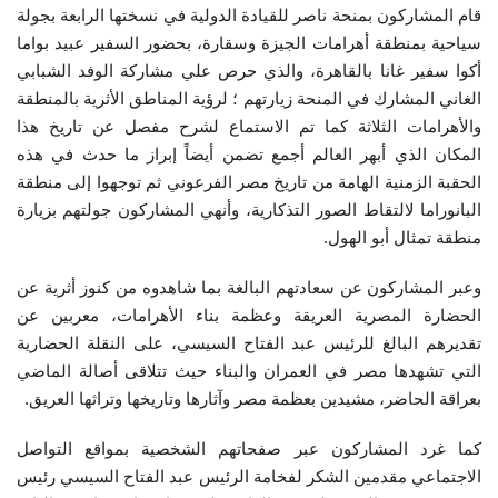
قام المشاركون بمنحة ناصر للقيادة الدولية في نسختها الرابعة بجولة
إرث جمال عبدالناصر
سياحية بمنطقة أهرامات الجيزة وسقارة، بحضور السفير عبيد بواما
أكوا سفير غانا بالقاهرة، والذي حرص علي مشاركة الوفد الشبابي
أخبار
الغاني المشارك في المنحة زيارتهم ؛ لرؤية المناطق الأثرية بالمنطقة
والأهرامات الثلاثة كما تم الاستماع لشرح مفصل عن تاريخ هذا
شروط وأحكام منحة ناصر للقيادة الدولية
المكان الذي أبهر العالم أجمع تضمن أيضاً إبراز ما حدث في هذه
الحقبة الزمنية الهامة من تاريخ مصر الفرعوني ثم توجهوا إلى منطقة
منحة ناصر للقيادة الدولية
البانوراما لالتقاط الصور التذكارية، وأنهي المشاركون جولتهم بزيارة
منطقة تمثال أبو الهول.
مرجعياتنا
وعبر المشاركون عن سعادتهم البالغة بما شاهدوه من كنوز أثرية عن
الحضارة المصرية العريقة وعظمة بناء الأهرامات، معربين عن
المواطن العالمي
تقديرهم البالغ للرئيس عبد الفتاح السيسي، على النقلة الحضارية
التي تشهدها مصر في العمران والبناء حيث تتلاقى أصالة الماضي
الرواد
بعراقة الحاضر، مشيدين بعظمة مصر وآثارها وتاريخها وتراثها العريق.
فرص
كما غرد المشاركون عبر صفحاتهم الشخصية بمواقع التواصل
الاجتماعي مقدمين الشكر لفخامة الرئيس عبد الفتاح السيسي رئيس
وثائق