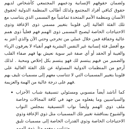
ولضمان حقوقهم الإنسانية ودعمهم المجتمعي كأشخاص لديهم
إرث جمال عبدالناصر
حقوق كباقي أفراد المجتمع ولذلك أطالب المنظمة الدولية لحقوق
الأنسان ومنظمة الأمم المتحدة تماشياً مع المسمى الذي يتناسب مع
تلك الفئة الغالية إلي قلوبنا بتغيير مسمي ذوى الإعاقة وذوى
أخبار
الاحتياجات الخاصة ليصبح المسمى ذوى الهمم فهم فعلياً ذوى همم
عالية وخفاقة فمن خلال عملي من تخرجي وحتي الآن والذي أعتز به
شروط وأحكام منحة ناصر للقيادة الدولية
مع أفضل فئة إنسانية غير النفس البشرية فهم أنقياء لا يعرفون الرياء
والغيبة أو الحقد أو أي صفة غير سوية نعيش بها فهم صفاء القلب
منحة ناصر للقيادة الدولية
والضمير من فيهم يبتسم لك فهو يبتسم بكل إخلاص ومحبة . لذلك
أرجو من المنظمات الدولية المسئولة عن تلك الفئة الغالية على
مرجعياتنا
قلوبنا بتغيير المسميات التي لا تتناسب معهم إلى مسميات تليف بهم
فهم على درجة عالية من الهمة والعزيمة.
المواطن العالمي
كما أناشد أيضاً منسوبي ومسئولي تنسيقية شباب الأحزاب
الرواد
والسياسيين وما يفعلوه من جهد في كافة المجالات وخاصة
ملف ذوي الهمم وأيضاً نواب التنسيقية بمجلس النواب
فرص
والشيوخ بمناقشة تغيير تلك المسميات مثل ذوي الإعاقة وذوي
الاحتياجات الخاصة وذوي القدرات الخاصة إلى مسميات تليق
وثائق
وتتناسب معهم مثل ذوى الهمم.