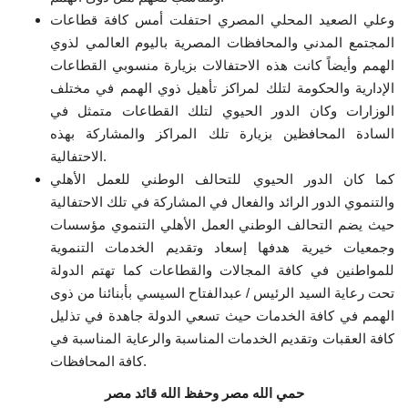
وعلي الصعيد المحلي المصري احتفلت أمس كافة قطاعات
الفيديوهات
المجتمع المدني والمحافظات المصرية باليوم العالمي لذوي
الهمم وأيضاً كانت هذه الاحتفالات بزيارة منسوبي القطاعات
الرعاة
الإدارية والحكومة لتلك لمراكز تأهيل ذوي الهمم في مختلف
الوزارات وكان الدور الحيوي لتلك القطاعات متمثل في
السادة المحافظين بزيارة تلك المراكز والمشاركة بهذه
الشركاء
الاحتفالية.
كما كان الدور الحيوي للتحالف الوطني للعمل الأهلي
Gallery
والتنموي الدور الرائد والفعال في المشاركة في تلك الاحتفالية
حيث يضم التحالف الوطني العمل الأهلي التنموي مؤسسات
لغة
وجمعيات خيرية هدفها إسعاد وتقديم الخدمات التنموية
English
Swahili
español
للمواطنين في كافة المجالات والقطاعات كما تهتم الدولة
تحت رعاية السيد الرئيس / عبدالفتاح السيسي بأبنائنا من ذوى
French
Arabic
الهمم في كافة الخدمات حيث تسعي الدولة جاهدة في تذليل
كافة العقبات وتقديم الخدمات المناسبة والرعاية المناسبة في
كافة المحافظات.
حمي الله مصر وحفظ الله قائد مصر